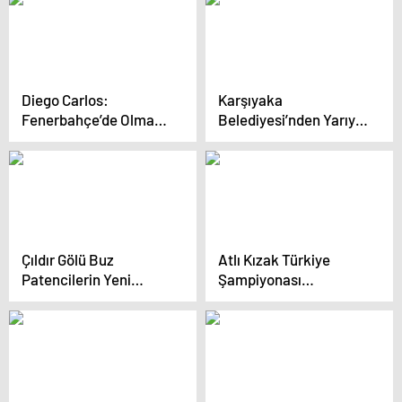
Diego Carlos:
Karşıyaka
Fenerbahçe’de Olmak
Belediyesi’nden Yarıyıl
İçin Çok Mutluyum
Tatiline Özel Etkinlikler
Çıldır Gölü Buz
Atlı Kızak Türkiye
Patencilerin Yeni
Şampiyonası
İstasyona Dönüştü
Erzurum’da
Gerçekleşti