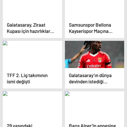
Galatasaray, Ziraat
Samsunspor Bellona
Kupası için hazırlıklara
Kayserispor Maçına
başladı
Hazırlanıyor
TFF 2. Lig takımının
Galatasaray’ın dünya
ismi değişti
devinden istediği
yıldızın sözleşmesi
feshedildi
29 yaşındaki
Barış Alper’in annesine