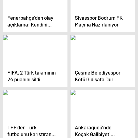
Fenerbahçe’den olay
Sivasspor Bodrum FK
açıklama: Kendini
Maçına Hazırlanıyor
bilmez şahıs
FIFA, 2 Türk takımının
Çeşme Belediyespor
24 puanını sildi
Kötü Gidişata Dur
Diyemedi, Onur Emre
Yaldız Kadro Dışı
TFF’den Türk
Ankaragücü’nde
futbolunu karıştıran
Koçak Galibiyeti