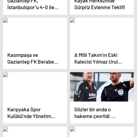
Gaziantep FK,
Kayak Merkezinde
İstanbulspor’u 4-0 ile
Sürpriz Evlenme Teklifi
Geçti
Kasımpaşa ve
A Milli Takım’ın Eski
Gaziantep FK Beraber
Kalecisi Yılmaz Urul
Başladı
Vefat Etti
Karşıyaka Spor
Gözler bir anda o
Kulübü’nde Yönetim
hakeme çevrildi:
Krizi: İmza Yetkisi Yok!
Sergen Yalçın’dan olay
yaratacak Galatasaray
sözleri