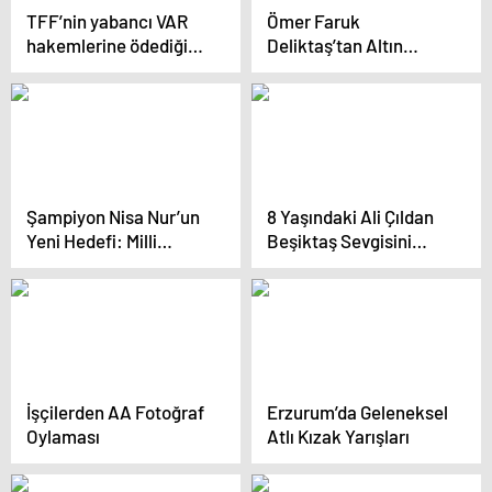
TFF’nin yabancı VAR
Ömer Faruk
hakemlerine ödediği
Deliktaş’tan Altın
ücret ortaya çıktı
Madalya
Şampiyon Nisa Nur’un
8 Yaşındaki Ali Çıldan
Yeni Hedefi: Milli
Beşiktaş Sevgisini
Sporcu Olmak
Vapurda Gösterdi
İşçilerden AA Fotoğraf
Erzurum’da Geleneksel
Oylaması
Atlı Kızak Yarışları