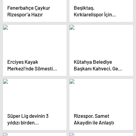
Fenerbahçe Çaykur
Beşiktaş,
Rizespor’a Hazır
Kırklarelispor İçin
Hazırlanıyor
Erciyes Kayak
Kütahya Belediye
Merkezi’nde Sömestir
Başkanı Kahveci, Genç
Yoğunluğu
Sporcularla Bir Araya
Geldi
Süper Lig devinin 3
Rizespor, Samet
yıldızı birden
Akaydin ile Anlaştı
sakatlandı