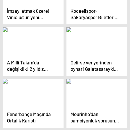
İmzayı atmak üzere!
Kocaelispor-
Vinicius’un yeni
Sakaryaspor Biletleri
sözleşmesinde madde
Tükendi
herkesi şaşkına çevirdi
A Milli Takım’da
Gelirse yer yerinden
değişiklik! 2 yıldız
oynar! Galatasaray’dan
birden kadrodan
Süper Lig’i sallayacak
çıkarıldı
transfer hamlesi
Fenerbahçe Maçında
Mourinho’dan
Ortalık Karıştı
şampiyonluk sorusuna
yanıt: Şansımız devam