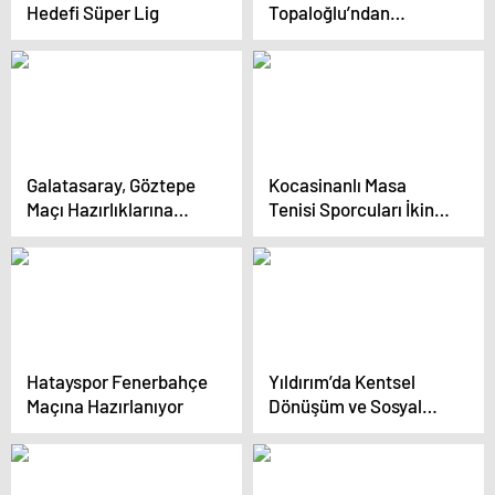
Hedefi Süper Lig
Topaloğlu’ndan
Kastamonuspor’a
Destek
Galatasaray, Göztepe
Kocasinanlı Masa
Maçı Hazırlıklarına
Tenisi Sporcuları İkinci
Devam Ediyor
Oldu
Hatayspor Fenerbahçe
Yıldırım’da Kentsel
Maçına Hazırlanıyor
Dönüşüm ve Sosyal
Yatırımlar Artarak
Devam Ediyor