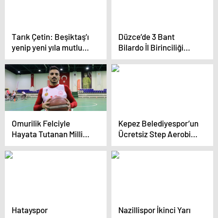
Tarık Çetin: Beşiktaş’ı
Düzce’de 3 Bant
yenip yeni yıla mutlu
Bilardo İl Birinciliği
gireceğiz
Müsabakalarına
Hazırlık Turnuvası
Yapıldı
Omurilik Felciyle
Kepez Belediyespor’un
Hayata Tutanan Milli
Ücretsiz Step Aerobik
Basketbolcu Ebubekir
Kursları Kadınları
Yıldırım’ın Hikayesi
Formda Tutuyor
Hatayspor
Nazillispor İkinci Yarı