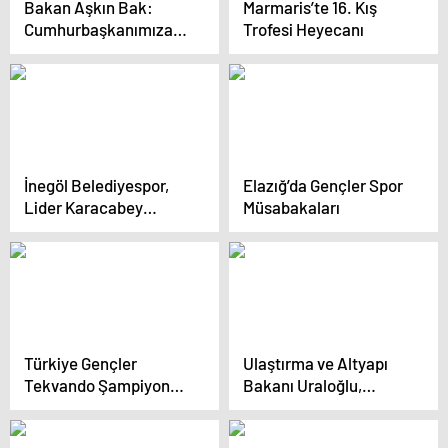
Bakan Aşkın Bak:
Marmaris’te 16. Kış
Cumhurbaşkanımıza
Trofesi Heyecanı
iyi bakın çünkü ona
ihtiyacımız var
İnegöl Belediyespor,
Elazığ’da Gençler Spor
Lider Karacabey
Müsabakaları
Belediyespor’u
Ağırlıyor
Türkiye Gençler
Ulaştırma ve Altyapı
Tekvando Şampiyonası
Bakanı Uraloğlu,
Başladı
AA’nın “Yılın Kareleri”
oylamasına katıldı