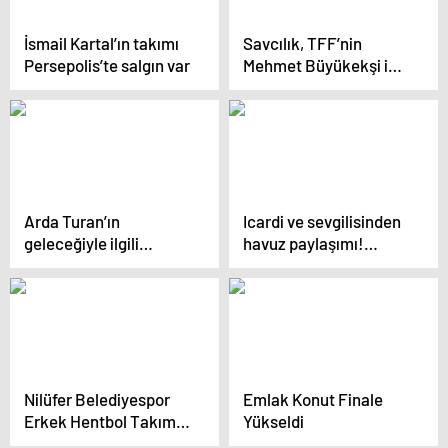
İsmail Kartal’ın takımı
Savcılık, TFF’nin
Persepolis’te salgın var
Mehmet Büyükekşi için
yaptığı suç duyurusuna
takipsizlik kararı verdi
Arda Turan’ın
Icardi ve sevgilisinden
geleceğiyle ilgili
havuz paylaşımı!
futbolcusundan kafa
Öpmeye doyamadı
karıştıran açıklama
Nilüfer Belediyespor
Emlak Konut Finale
Erkek Hentbol Takımı,
Yükseldi
Mihalıççık’ı Farklı Geçti