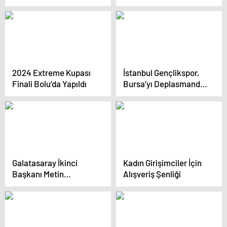
pozisyon için açıklama
Değerlendirdi
geldi
2024 Extreme Kupası
İstanbul Gençlikspor,
Finali Bolu’da Yapıldı
Bursa’yı Deplasmanda
Yendi
Galatasaray İkinci
Kadın Girişimciler İçin
Başkanı Metin
Alışveriş Şenliği
Öztürk’ten Sert
Açıklamalar: ‘Barış
Alper’i Kasten
Sakatladılar’