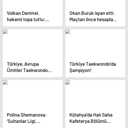
Volkan Demirel,
Okan Buruk isyan etti:
hakemi topa tuttu:
Maçtan önce hesaplar
Galatasaray’a karşı
yapılmış
14’e 10 oynadık
Türkiye, Avrupa
Türkiye Taekwondo’da
Ümitler Taekwondo
Şampiyon!
Şampiyonası’nda
Şampiyon Oldu
Polina Shemanova:
Kütahya’da Halı Saha
‘Sultanlar Ligi,
Kafeterya Bölümü
Dünyanın En İyi ve Zor
Yenilendi