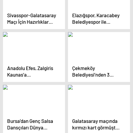
Sivasspor-Galatasaray
Elazığspor, Karacabey
Maçı İçin Hazırlıklar
Belediyespor ile
Devam Ediyor
Deplasmanda
Karşılaşıyor
Anadolu Efes, Zalgiris
Çekmeköy
Kaunas’a
Belediyesi’nden 3
Deplasmanda Yenildi
Aralık Dünya Engelliler
Günü’nde Anlamlı
Etkinlik
Bursa’dan Genç Salsa
Galatasaray maçında
Dansçıları Dünya
kırmızı kart görmüştü,