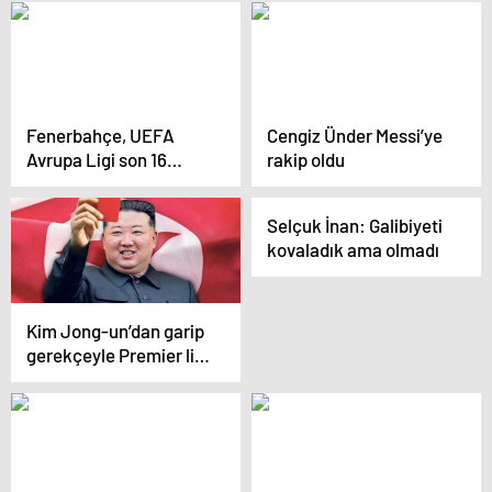
ediyor
Fenerbahçe, UEFA
Cengiz Ünder Messi’ye
Avrupa Ligi son 16
rakip oldu
turunda Rangers ile
eşleşti
Selçuk İnan: Galibiyeti
kovaladık ama olmadı
Kim Jong-un’dan garip
gerekçeyle Premier lig
yasağı