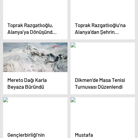
Toprak Razgatlıoğlu,
Toprak Razgatlıoğlu’na
Alanya’ya Dönüşünde
Alanya’dan Şehrin
Dünya
Anahtarı
Şampiyonluğunu
Kutladı
Mereto Dağı Karla
Dikmen’de Masa Tenisi
Beyaza Büründü
Turnuvası Düzenlendi
Gençlerbirliği’nin
Mustafa