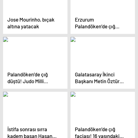
Jose Mourinho, bıçak
Erzurum
altına yatacak
Palandöken’de çığ
düştü: 1’i ağır 5 yaralı
Palandöken’de çığ
Galatasaray İkinci
düştü! Judo Milli
Başkanı Metin Öztürk
Takımı kar altında
Fenerbahçe’ye ateş
kaldı
püskürdü
İstifa sonrası sırra
Palandöken’de çığ
kadem basan Hasan
faciası! 16 yaşındaki