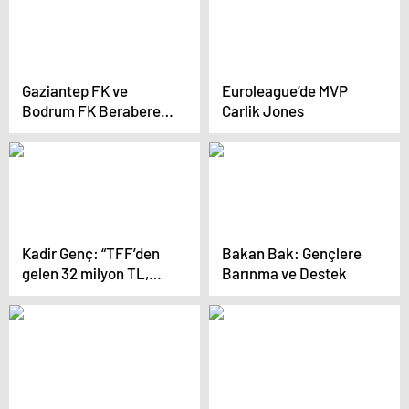
Gaziantep FK ve
Euroleague’de MVP
Bodrum FK Berabere
Carlik Jones
Kaldı
Kadir Genç: “TFF’den
Bakan Bak: Gençlere
gelen 32 milyon TL,
Barınma ve Destek
Aziz Yıldırım dosyasına
gitti”