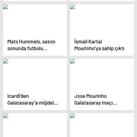
TFF’ye flaş çağrı
Zufic’in cezalarına
yaptığı itirazı reddetti
Mats Hummels, sezon
İsmail Kartal
sonunda futbolu
Mourinho’ya sahip çıktı
bırakacak
Icardi’den
Jose Mourinho
Galatasaray’a müjdeli
Galatasaray maçı
haber
sonrası 3 isme neşteri
vurdu