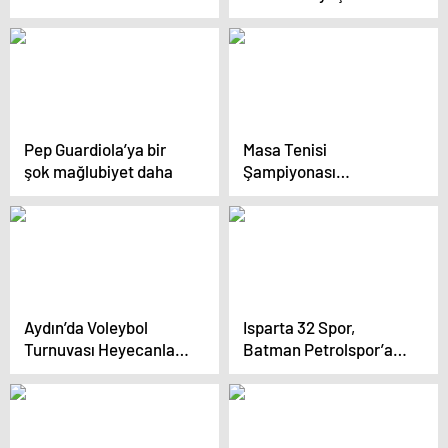
Arat’tan flaş hamle
milli judocu hayatını
kaybetti
Pep Guardiola’ya bir
Masa Tenisi
şok mağlubiyet daha
Şampiyonası
Antalya’da
Tamamlandı
Aydın’da Voleybol
Isparta 32 Spor,
Turnuvası Heyecanla
Batman Petrolspor’a
Sona Erdi
Yenildi