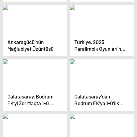
Şampiyonu Oldu
yıllar önceki
Fenerbahçe paylaşımı
olay oldu
Ankaragücü’nün
Türkiye, 2025
Mağlubiyet Üzüntüsü
Paralimpik Oyunları’na
Ev Sahibi Olacak
Galatasaray, Bodrum
Galatasaray’dan
FK’yi Zor Maçta 1-0
Bodrum FK’ya 1-0’lık
Yendi
Zafer