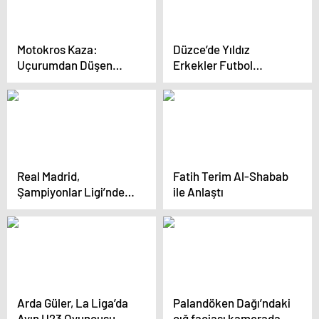
Motokros Kaza:
Düzce’de Yıldız
Uçurumdan Düşen
Erkekler Futbol
Yaralı Helikopterle
Müsabakaları
Hastaneye Taşındı
Sonuçlandı: Hürriyet
Ortaokulu Şampiyon
Real Madrid,
Fatih Terim Al-Shabab
Şampiyonlar Ligi’nden
ile Anlaştı
vazgeçti
Arda Güler, La Liga’da
Palandöken Dağı’ndaki
Ayın U23 Oyuncusu
çığ faciası kamerada