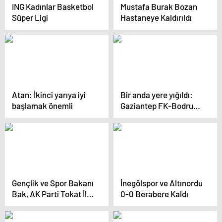
ING Kadınlar Basketbol
Mustafa Burak Bozan
Süper Ligi
Hastaneye Kaldırıldı
Atan: İkinci yarıya iyi
Bir anda yere yığıldı:
başlamak önemli
Gaziantep FK-Bodrum
FK maçında korkutan
sakatlık
Gençlik ve Spor Bakanı
İnegölspor ve Altınordu
Bak, AK Parti Tokat İl
0-0 Berabere Kaldı
Kongresi’nde konuştu
Açıklaması