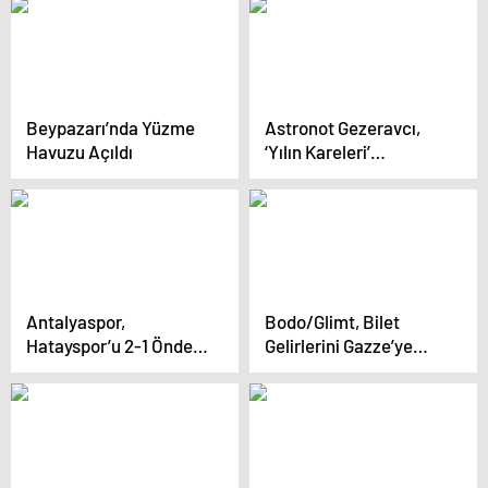
Beypazarı’nda Yüzme
Astronot Gezeravcı,
Havuzu Açıldı
‘Yılın Kareleri’
Oylamasına Katıldı
Antalyaspor,
Bodo/Glimt, Bilet
Hatayspor’u 2-1 Önde
Gelirlerini Gazze’ye
Geçti
Bağışladı