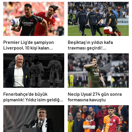
Premier Lig’de şampiyon
Beşiktaş’ın yıldızı kafa
Liverpool, 10 kişi kalan
travması geçirdi!
Arsenal’e takıldı
Beşiktaş’tan açıklama geldi…
Fenerbahçe’de büyük
Necip Uysal 274 gün sonra
pişmanlık! Yıldız isim geldiği
formasına kavuştu
gibi gidiyor…