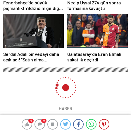
Fenerbahçe’de büyük
Necip Uysal 274 gün sonra
pişmanlık! Yıldız isim geldiği
formasına kavuştu
gibi gidiyor…
Serdal Adalı bir vedayı daha
Galatasaray’da Eren Elmalı
açıkladı! “Satın alma
sakatlık geçirdi
opsiyonunu kullanacaklar”
HABER
0
0
0
0