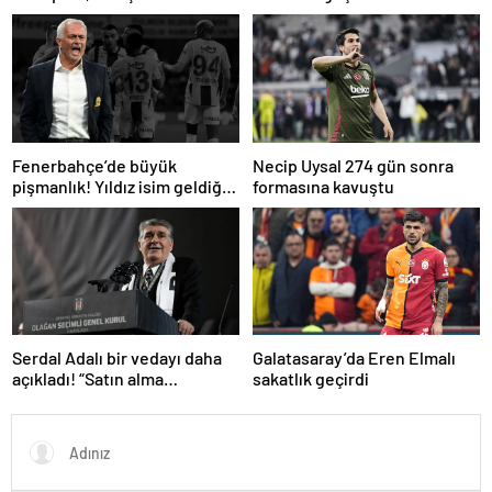
Arsenal’e takıldı
Beşiktaş’tan açıklama geldi…
Fenerbahçe’de büyük
Necip Uysal 274 gün sonra
pişmanlık! Yıldız isim geldiği
formasına kavuştu
gibi gidiyor…
Serdal Adalı bir vedayı daha
Galatasaray’da Eren Elmalı
açıkladı! “Satın alma
sakatlık geçirdi
opsiyonunu kullanacaklar”