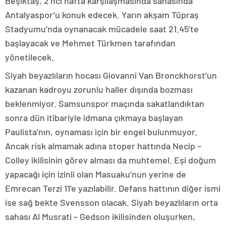
Beşiktaş, 2’nci hafta karşılaşmasında sahasında
Antalyaspor’u konuk edecek. Yarın akşam Tüpraş
Stadyumu’nda oynanacak mücadele saat 21.45’te
başlayacak ve Mehmet Türkmen tarafından
yönetilecek.
Siyah beyazlıların hocası Giovanni Van Bronckhorst’un
kazanan kadroyu zorunlu haller dışında bozması
beklenmiyor. Samsunspor maçında sakatlandıktan
sonra dün itibariyle idmana çıkmaya başlayan
Paulista’nın, oynaması için bir engel bulunmuyor.
Ancak risk almamak adına stoper hattında Necip –
Colley ikilisinin görev alması da muhtemel. Eşi doğum
yapacağı için izinli olan Masuaku’nun yerine de
Emrecan Terzi 11’e yazılabilir. Defans hattının diğer ismi
ise sağ bekte Svensson olacak. Siyah beyazlıların orta
sahası Al Musrati – Gedson ikilisinden oluşurken,