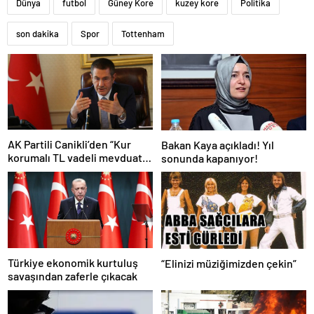
Dünya
futbol
Güney Kore
kuzey kore
Politika
son dakika
Spor
Tottenham
AK Partili Canikli’den “Kur
Bakan Kaya açıkladı! Yıl
korumalı TL vadeli mevduat
sonunda kapanıyor!
sistemi” açıklaması!
Türkiye ekonomik kurtuluş
“Elinizi müziğimizden çekin”
savaşından zaferle çıkacak