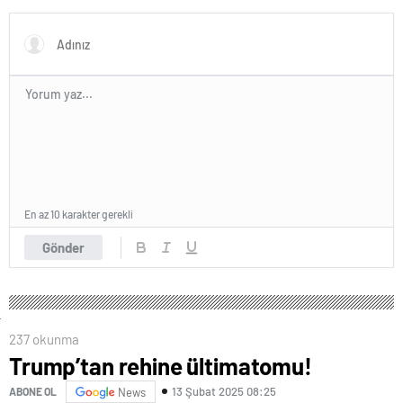
En az 10 karakter gerekli
Gönder
237 okunma
Trump’tan rehine ültimatomu!
13 Şubat 2025 08:25
ABONE OL
News