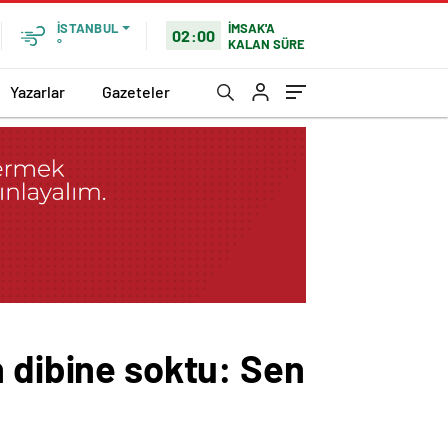
İMSAK'A
İSTANBUL
02:00
KALAN SÜRE
°
Yazarlar
Gazeteler
n dibine soktu: Sen