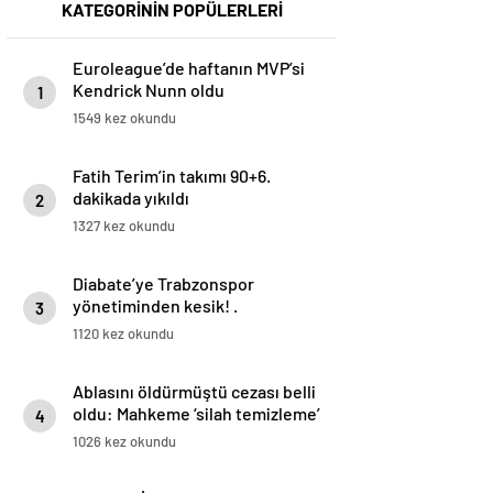
KATEGORİNİN POPÜLERLERİ
Euroleague’de haftanın MVP’si
Kendrick Nunn oldu
1
1549 kez okundu
Fatih Terim’in takımı 90+6.
dakikada yıkıldı
2
1327 kez okundu
Diabate’ye Trabzonspor
yönetiminden kesik! .
3
1120 kez okundu
Ablasını öldürmüştü cezası belli
oldu: Mahkeme ‘silah temizleme’
4
yalanını yutmadı
1026 kez okundu