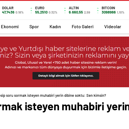
DOLAR
EURO
ALTIN
BITCOIN
47,7436
55,2510
6.660,55
3098966
0.18%
0.32%
2,59
1,10%
Ekonomi
Spor
Kadın
Foto Galeri
Videolar
esip soru sormak isteyen muhabiri yerin dibine soktu: Sen kimsin?
rmak isteyen muhabiri yeri