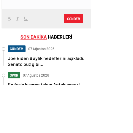
GÖNDER
SON DAKİKA
HABERLERİ
GÜNDEM
07 Ağustos 2026
Joe Biden 6 aylık hedeflerini açıkladı.
Senato buz gibi…
SPOR
07 Ağustos 2026
En fazla kızaran takım Antalyaspor!
Tam 5 futbolcu….
GÜNDEM
07 Ağustos 2026
Norweç silahlı kuvvetleri kadınlardan
oluşan özel kuvvetler eğitimlerini
başlattı.
SPOR
07 Ağustos 2026