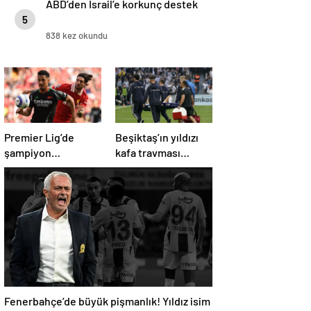
ABD’den İsrail’e korkunç destek
5
838 kez okundu
Premier Lig’de
Beşiktaş’ın yıldızı
şampiyon
kafa travması
Liverpool, 10 kişi
geçirdi!
kalan Arsenal’e
Beşiktaş’tan
takıldı
açıklama geldi…
Fenerbahçe’de büyük pişmanlık! Yıldız isim