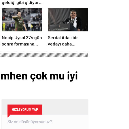
geldiği gibi gidiyor…
Necip Uysal 274 gün
Serdal Adalı bir
sonra formasına
vedayı daha
kavuştu
açıkladı! “Satın alma
opsiyonunu
kullanacaklar”
simhen çok mu iyi
HIZLI YORUM YAP