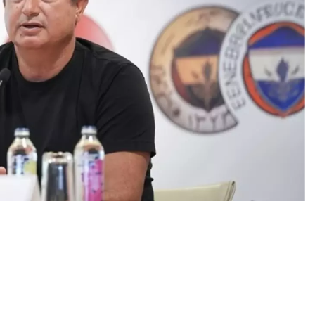
0
News
şmasında Fenerbahçe, sahasında derbide Galatasaray’ı
1’lik üstünlüğüyle noktalandı.