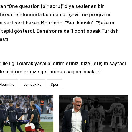
n “One question (bir soru)” diye seslenen bir
nho’ya telefonunda bulunan dil çevirme programı
re sert sert bakan Mourinho, “Sen kimsin”, “Şaka mı
 tepki gösterdi. Daha sonra da “I dont speak Turkish
aştı.
le ilgili olarak yasal bildirimlerinizi bize iletişim sayfası
de bildirimlerinize geri dönüş sağlanılacaktır.”
Mourinho
son dakika
Spor