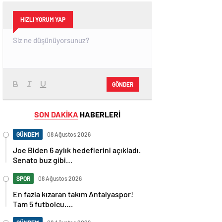
HIZLI YORUM YAP
GÖNDER
SON DAKİKA
HABERLERİ
GÜNDEM
08 Ağustos 2026
Joe Biden 6 aylık hedeflerini açıkladı.
Senato buz gibi…
SPOR
08 Ağustos 2026
En fazla kızaran takım Antalyaspor!
Tam 5 futbolcu….