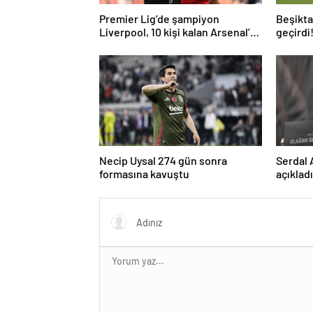
Premier Lig’de şampiyon
Beşiktaş
Liverpool, 10 kişi kalan Arsenal’e
geçirdi
takıldı
geldi…
Necip Uysal 274 gün sonra
Serdal 
formasına kavuştu
açıklad
kullana