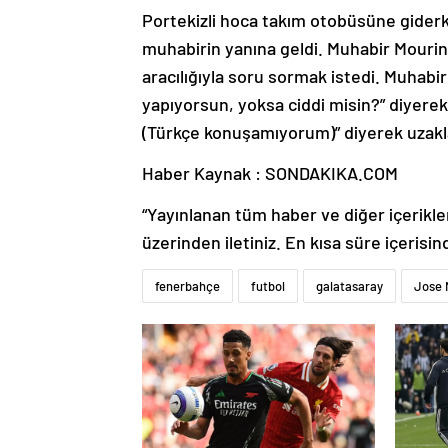
Portekizli hoca takım otobüsüne giderke
muhabirin yanına geldi. Muhabir Mouri
aracılığıyla soru sormak istedi. Muhabi
yapıyorsun, yoksa ciddi misin?” diyerek
(Türkçe konuşamıyorum)” diyerek uzakl
Haber Kaynak : SONDAKIKA.COM
“Yayınlanan tüm haber ve diğer içerikler i
üzerinden iletiniz. En kısa süre içerisin
fenerbahçe
futbol
galatasaray
Jose 