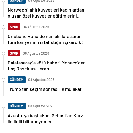
GÜNDEM
08 Ağustos 2026
Norweç silahlı kuvvetleri kadınlardan
oluşan özel kuvvetler eğitimlerini
başlattı.
SPOR
08 Ağustos 2026
Cristiano Ronaldo’nun akıllara zarar
tüm kariyerinin istatistiğini çıkardık !
SPOR
08 Ağustos 2026
Galatasaray’a kötü haber! Monaco’dan
flaş Onyekuru kararı.
GÜNDEM
08 Ağustos 2026
Trump’tan seçim sonrası ilk mülakat
GÜNDEM
08 Ağustos 2026
Avusturya başbakanı Sebastian Kurz
ile ilgili bilinmeyenler