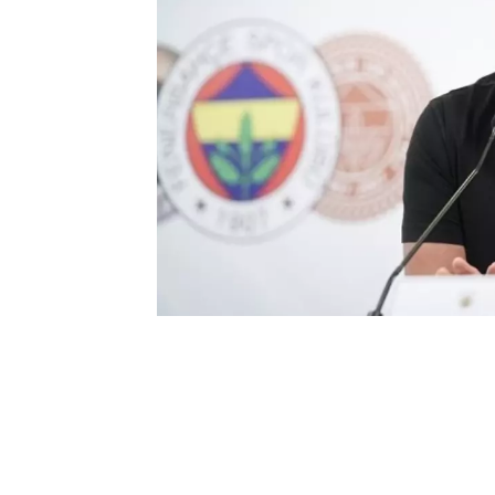
0
BEĞENDİM
ABONE OL
Trendyol Süper Lig’in 6. hafta karşıla
konuk etti. Karşılaşma Galatasaray’ın 3-