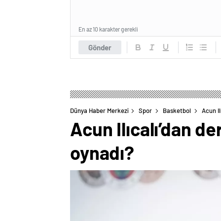
En az 10 karakter gerekli
Gönder
Dünya Haber Merkezi
Spor
Basketbol
Acun Il
Acun Ilıcalı’dan d
oynadı?