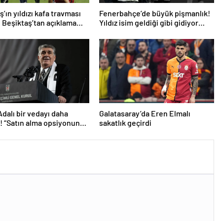
’ın yıldızı kafa travması
Fenerbahçe’de büyük pişmanlık!
! Beşiktaş’tan açıklama
Yıldız isim geldiği gibi gidiyor…
Adalı bir vedayı daha
Galatasaray’da Eren Elmalı
ı! “Satın alma opsiyonunu
sakatlık geçirdi
caklar”