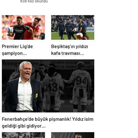
838 kez okundu
Premier Lig’de
Beşiktaş’ın yıldızı
şampiyon
kafa travması
Liverpool, 10 kişi
geçirdi!
kalan Arsenal’e
Beşiktaş’tan
takıldı
açıklama geldi…
Fenerbahçe’de büyük pişmanlık! Yıldız isim
geldiği gibi gidiyor…