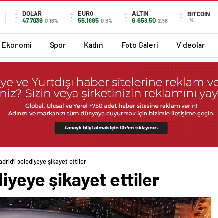
DOLAR
EURO
ALTIN
BITCOIN
47,7039
55,1885
6.658,50
%
0.16%
0.3%
2,56
Ekonomi
Spor
Kadın
Foto Galeri
Videolar
drid’i belediyeye şikayet ettiler
iyeye şikayet ettiler