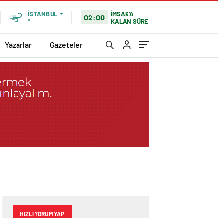
İMSAK'A
İSTANBUL
02:00
KALAN SÜRE
°
Yazarlar
Gazeteler
HIZLI YORUM YAP