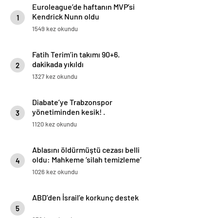
Euroleague’de haftanın MVP’si
Kendrick Nunn oldu
1
1549 kez okundu
Fatih Terim’in takımı 90+6.
dakikada yıkıldı
2
1327 kez okundu
Diabate’ye Trabzonspor
yönetiminden kesik! .
3
1120 kez okundu
Ablasını öldürmüştü cezası belli
oldu: Mahkeme ‘silah temizleme’
4
yalanını yutmadı
1026 kez okundu
ABD’den İsrail’e korkunç destek
5