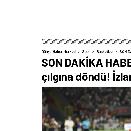
Dünya Haber Merkezi
Spor
Basketbol
SON DA
SON DAKİKA HABERL
çılgına döndü! İzl