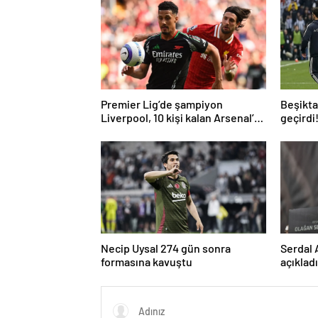
Premier Lig’de şampiyon
Beşiktaş
Liverpool, 10 kişi kalan Arsenal’e
geçirdi
takıldı
geldi…
Necip Uysal 274 gün sonra
Serdal 
formasına kavuştu
açıklad
kullana