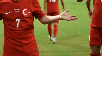
0
News