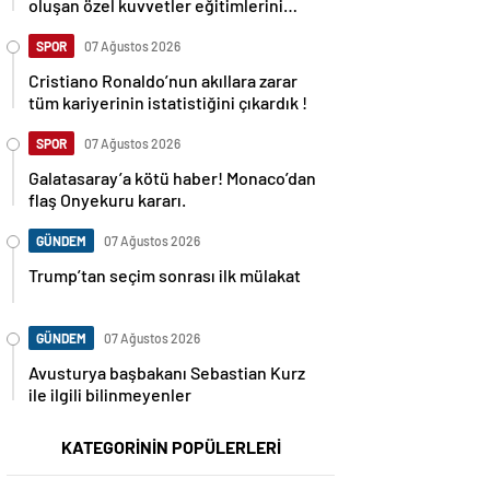
oluşan özel kuvvetler eğitimlerini
başlattı.
SPOR
07 Ağustos 2026
Cristiano Ronaldo’nun akıllara zarar
tüm kariyerinin istatistiğini çıkardık !
SPOR
07 Ağustos 2026
Galatasaray’a kötü haber! Monaco’dan
flaş Onyekuru kararı.
GÜNDEM
07 Ağustos 2026
Trump’tan seçim sonrası ilk mülakat
GÜNDEM
07 Ağustos 2026
Avusturya başbakanı Sebastian Kurz
ile ilgili bilinmeyenler
KATEGORİNİN POPÜLERLERİ