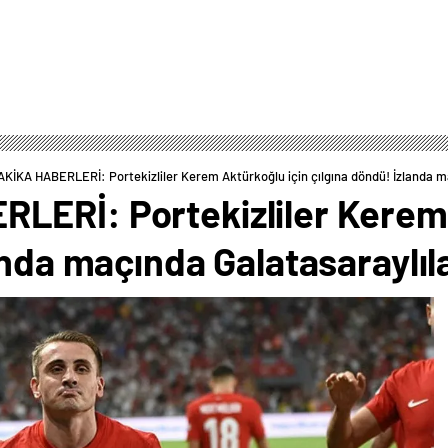
KİKA HABERLERİ: Portekizliler Kerem Aktürkoğlu için çılgına döndü! İzlanda ma
ERİ: Portekizliler Kerem 
anda maçında Galatasaraylıl