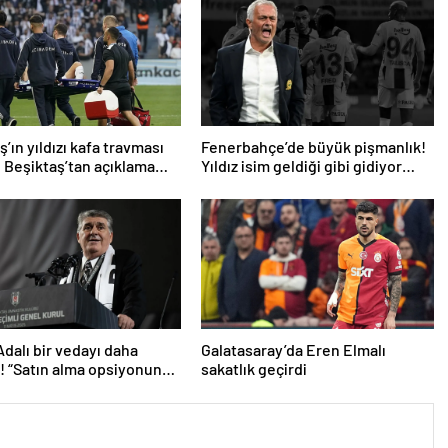
’ın yıldızı kafa travması
Fenerbahçe’de büyük pişmanlık!
! Beşiktaş’tan açıklama
Yıldız isim geldiği gibi gidiyor…
Adalı bir vedayı daha
Galatasaray’da Eren Elmalı
ı! “Satın alma opsiyonunu
sakatlık geçirdi
caklar”