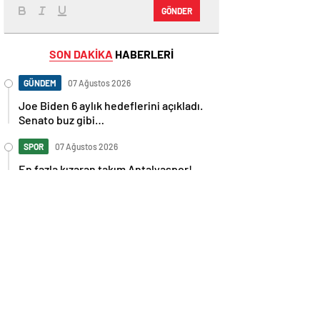
GÖNDER
SON DAKİKA
HABERLERİ
GÜNDEM
07 Ağustos 2026
Joe Biden 6 aylık hedeflerini açıkladı.
Senato buz gibi…
SPOR
07 Ağustos 2026
En fazla kızaran takım Antalyaspor!
Tam 5 futbolcu….
GÜNDEM
07 Ağustos 2026
Norweç silahlı kuvvetleri kadınlardan
oluşan özel kuvvetler eğitimlerini
başlattı.
SPOR
07 Ağustos 2026
Cristiano Ronaldo’nun akıllara zarar
tüm kariyerinin istatistiğini çıkardık !