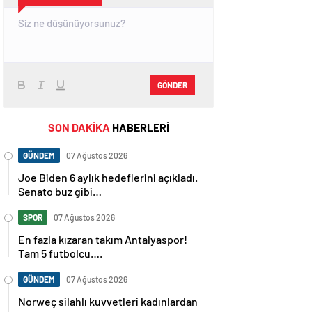
GÖNDER
SON DAKİKA
HABERLERİ
GÜNDEM
07 Ağustos 2026
Joe Biden 6 aylık hedeflerini açıkladı.
Senato buz gibi…
SPOR
07 Ağustos 2026
En fazla kızaran takım Antalyaspor!
Tam 5 futbolcu….
GÜNDEM
07 Ağustos 2026
Norweç silahlı kuvvetleri kadınlardan