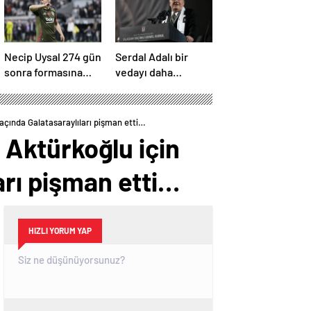
Necip Uysal 274 gün
Serdal Adalı bir
sonra formasına
vedayı daha
kavuştu
açıkladı! “Satın alma
opsiyonunu
kullanacaklar”
çında Galatasaraylıları pişman etti…
Aktürkoğlu için
arı pişman etti…
HIZLI YORUM YAP