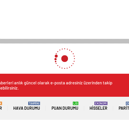
berleri anlık güncel olarak e-posta adresiniz üzerinden takip
ebilirsiniz.
K
TAHMİNİ
LİG
EKONOMİ
E
R
HAVA DURUMU
PUAN DURUMU
HISSELER
PARI