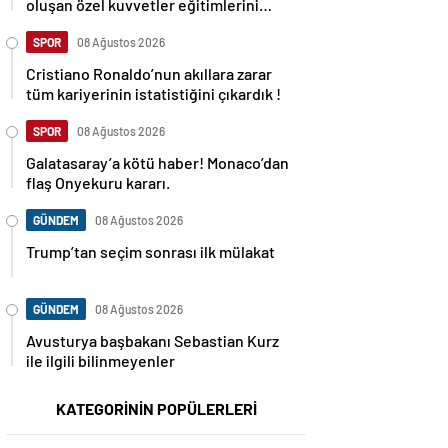
oluşan özel kuvvetler eğitimlerini
başlattı.
SPOR
08 Ağustos 2026
Cristiano Ronaldo’nun akıllara zarar
tüm kariyerinin istatistiğini çıkardık !
SPOR
08 Ağustos 2026
Galatasaray’a kötü haber! Monaco’dan
flaş Onyekuru kararı.
GÜNDEM
08 Ağustos 2026
Trump’tan seçim sonrası ilk mülakat
GÜNDEM
08 Ağustos 2026
Avusturya başbakanı Sebastian Kurz
ile ilgili bilinmeyenler
KATEGORİNİN POPÜLERLERİ