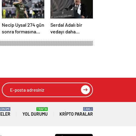
Necip Uysal 274 gün
Serdal Adalı bir
sonra formasına
vedayı daha
kavuştu
açıkladı! “Satın alma
opsiyonunu
kullanacaklar”
KONOMİ
TRAFİK
CANLI
TELER
YOL DURUMU
KRIPTO PARALAR