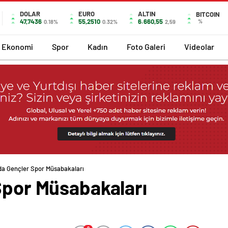
DOLAR
EURO
ALTIN
BITCOIN
47,7436
55,2510
6.660,55
%
0.18%
0.32%
2,59
Ekonomi
Spor
Kadın
Foto Galeri
Videolar
’da Gençler Spor Müsabakaları
Spor Müsabakaları