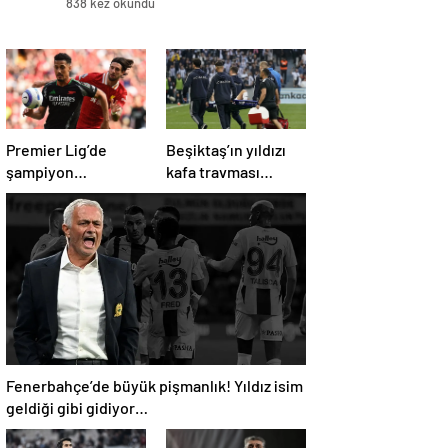
838 kez okundu
Premier Lig’de
Beşiktaş’ın yıldızı
şampiyon
kafa travması
Liverpool, 10 kişi
geçirdi!
kalan Arsenal’e
Beşiktaş’tan
takıldı
açıklama geldi…
Fenerbahçe’de büyük pişmanlık! Yıldız isim
geldiği gibi gidiyor…