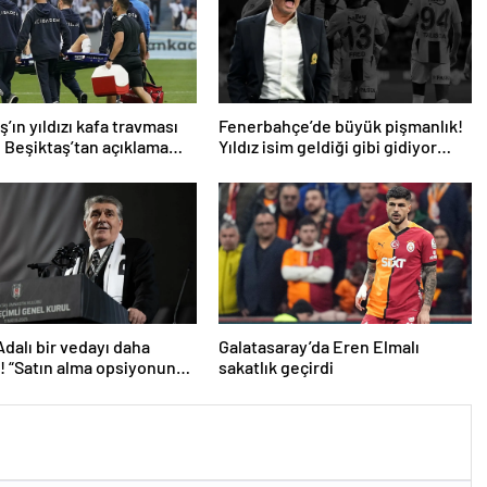
’ın yıldızı kafa travması
Fenerbahçe’de büyük pişmanlık!
! Beşiktaş’tan açıklama
Yıldız isim geldiği gibi gidiyor…
Adalı bir vedayı daha
Galatasaray’da Eren Elmalı
ı! “Satın alma opsiyonunu
sakatlık geçirdi
caklar”