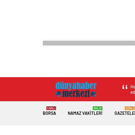
Ha
ed
CANLI
ANLIK
GÜNLÜ
BORSA
NAMAZ VAKITLERI
GAZETELE