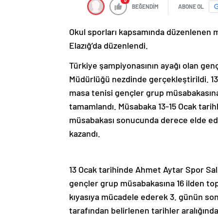
0
BEĞENDİM
ABONE OL
Okul sporları kapsamında düzenlenen m
Elazığ’da düzenlendi.
Türkiye şampiyonasının ayağı olan genç
Müdürlüğü nezdinde gerçekleştirildi. 1
masa tenisi gençler grup müsabakasına
tamamlandı. Müsabaka 13-15 Ocak tarihl
müsabakası sonucunda derece elde ede
kazandı.
13 Ocak tarihinde Ahmet Aytar Spor S
gençler grup müsabakasına 16 ilden top
kıyasıya mücadele ederek 3. günün so
tarafından belirlenen tarihler aralığın