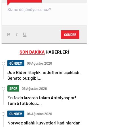
GÖNDER
SON DAKİKA
HABERLERİ
GÜNDEM
08 Ağustos 2026
Joe Biden 6 aylık hedeflerini açıkladı.
Senato buz gibi…
SPOR
08 Ağustos 2026
En fazla kızaran takım Antalyaspor!
Tam 5 futbolcu….
GÜNDEM
08 Ağustos 2026
Norweç silahlı kuvvetleri kadınlardan