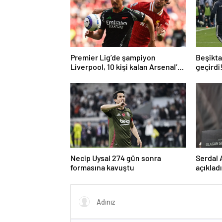
Premier Lig’de şampiyon
Beşiktaş
Liverpool, 10 kişi kalan Arsenal’e
geçirdi
takıldı
geldi…
Necip Uysal 274 gün sonra
Serdal 
formasına kavuştu
açıklad
kullana