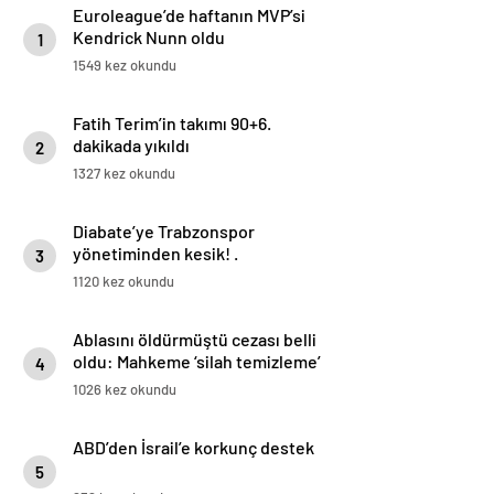
Euroleague’de haftanın MVP’si
Kendrick Nunn oldu
1
1549 kez okundu
Fatih Terim’in takımı 90+6.
dakikada yıkıldı
2
1327 kez okundu
Diabate’ye Trabzonspor
yönetiminden kesik! .
3
1120 kez okundu
Ablasını öldürmüştü cezası belli
oldu: Mahkeme ‘silah temizleme’
4
yalanını yutmadı
1026 kez okundu
ABD’den İsrail’e korkunç destek
5