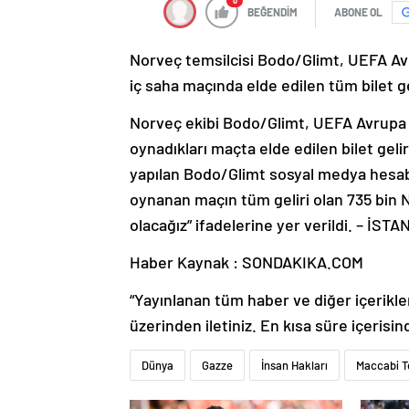
0
BEĞENDİM
ABONE OL
Norveç temsilcisi Bodo/Glimt, UEFA Av
iç saha maçında elde edilen tüm bilet g
Norveç ekibi Bodo/Glimt, UEFA Avrupa L
oynadıkları maçta elde edilen bilet gelirl
yapılan Bodo/Glimt sosyal medya hesabı
oynanan maçın tüm geliri olan 735 bin 
olacağız” ifadelerine yer verildi. – İST
Haber Kaynak : SONDAKIKA.COM
“Yayınlanan tüm haber ve diğer içerikler i
üzerinden iletiniz. En kısa süre içerisin
Dünya
Gazze
İnsan Hakları
Maccabi Te