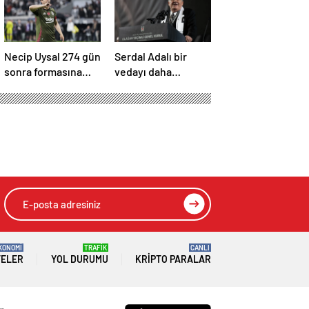
Necip Uysal 274 gün
Serdal Adalı bir
sonra formasına
vedayı daha
kavuştu
açıkladı! “Satın alma
opsiyonunu
kullanacaklar”
KONOMİ
TRAFİK
CANLI
TELER
YOL DURUMU
KRIPTO PARALAR