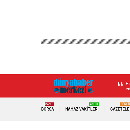
Ha
ed
CANLI
ANLIK
GÜNLÜ
BORSA
NAMAZ VAKITLERI
GAZETELE