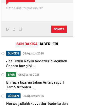
GÖNDER
SON DAKİKA
HABERLERİ
GÜNDEM
06 Ağustos 2026
Joe Biden 6 aylık hedeflerini açıkladı.
Senato buz gibi…
SPOR
06 Ağustos 2026
En fazla kızaran takım Antalyaspor!
Tam 5 futbolcu….
GÜNDEM
06 Ağustos 2026
Norweç silahlı kuvvetleri kadınlardan