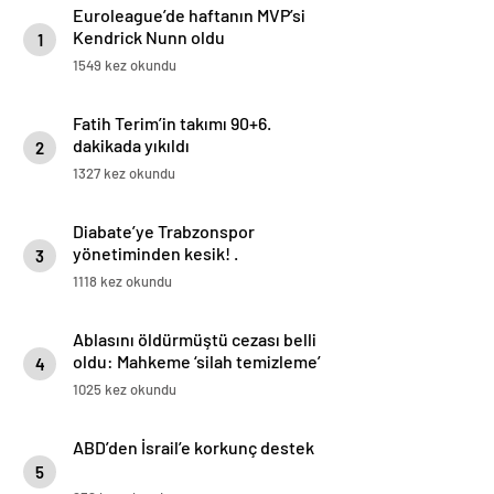
Euroleague’de haftanın MVP’si
Kendrick Nunn oldu
1
1549 kez okundu
Fatih Terim’in takımı 90+6.
dakikada yıkıldı
2
1327 kez okundu
Diabate’ye Trabzonspor
yönetiminden kesik! .
3
1118 kez okundu
Ablasını öldürmüştü cezası belli
oldu: Mahkeme ‘silah temizleme’
4
yalanını yutmadı
1025 kez okundu
ABD’den İsrail’e korkunç destek
5