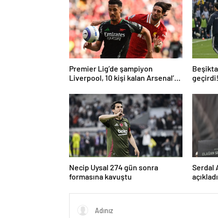
Premier Lig’de şampiyon
Beşiktaş
Liverpool, 10 kişi kalan Arsenal’e
geçirdi
takıldı
geldi…
Necip Uysal 274 gün sonra
Serdal 
formasına kavuştu
açıklad
kullana