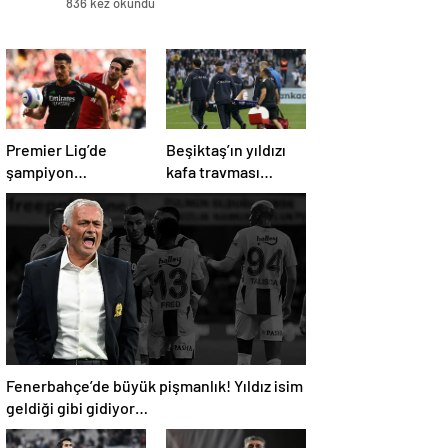
836 kez okundu
Premier Lig’de
Beşiktaş’ın yıldızı
şampiyon
kafa travması
Liverpool, 10 kişi
geçirdi!
kalan Arsenal’e
Beşiktaş’tan
takıldı
açıklama geldi…
Fenerbahçe’de büyük pişmanlık! Yıldız isim
geldiği gibi gidiyor…