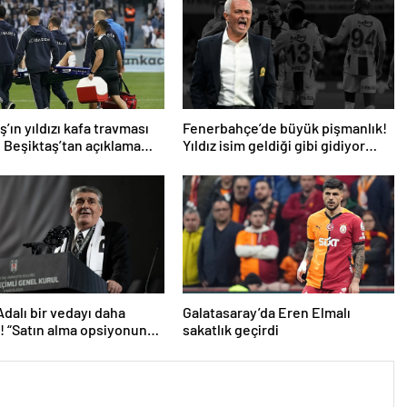
’ın yıldızı kafa travması
Fenerbahçe’de büyük pişmanlık!
! Beşiktaş’tan açıklama
Yıldız isim geldiği gibi gidiyor…
Adalı bir vedayı daha
Galatasaray’da Eren Elmalı
ı! “Satın alma opsiyonunu
sakatlık geçirdi
caklar”