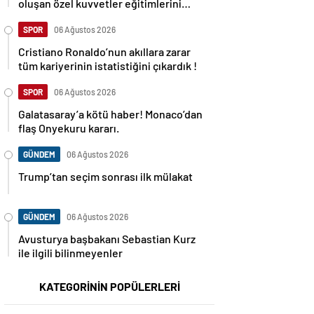
oluşan özel kuvvetler eğitimlerini
başlattı.
SPOR
06 Ağustos 2026
Cristiano Ronaldo’nun akıllara zarar
tüm kariyerinin istatistiğini çıkardık !
SPOR
06 Ağustos 2026
Galatasaray’a kötü haber! Monaco’dan
flaş Onyekuru kararı.
GÜNDEM
06 Ağustos 2026
Trump’tan seçim sonrası ilk mülakat
GÜNDEM
06 Ağustos 2026
Avusturya başbakanı Sebastian Kurz
ile ilgili bilinmeyenler
KATEGORİNİN POPÜLERLERİ