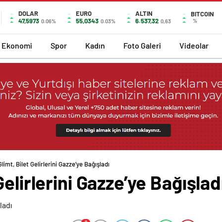
DOLAR
EURO
ALTIN
BITCOIN
47,5973
55,0343
6.537,32
%
0.06%
0.03%
0,63
Ekonomi
Spor
Kadın
Foto Galeri
Videolar
imt, Bilet Gelirlerini Gazze’ye Bağışladı
elirlerini Gazze’ye Bağışlad