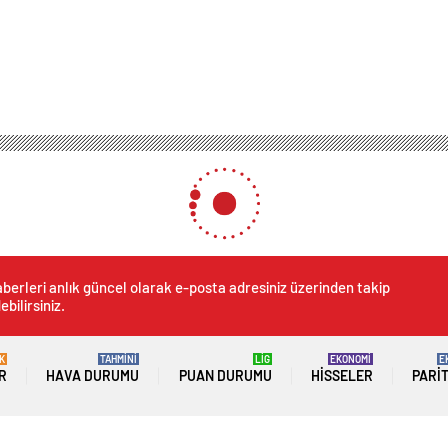
berleri anlık güncel olarak e-posta adresiniz üzerinden takip
ebilirsiniz.
K
TAHMİNİ
LİG
EKONOMİ
E
R
HAVA DURUMU
PUAN DURUMU
HISSELER
PARI