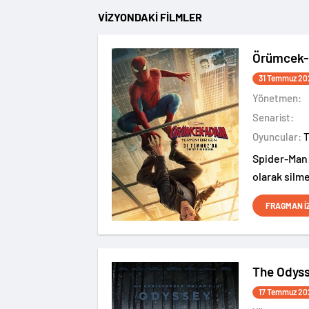
VİZYONDAKİ FİLMLER
Örümcek-
31 Temmuz 20
Yönetmen:
Senarist:
Oyuncular:
Spider-Man:
olarak silme
bilmediği N
FRAGMAN İ
başladığı f
The Odys
17 Temmuz 20