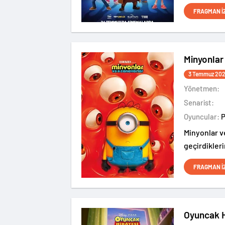
medeniyetle
FRAGMAN İ
Minyonlar
3 Temmuz 20
Yönetmen:
Senarist:
Oyuncular:
Minyonlar v
geçirdikleri
nasıl berbat
FRAGMAN İ
sürükledikl
Oyuncak H