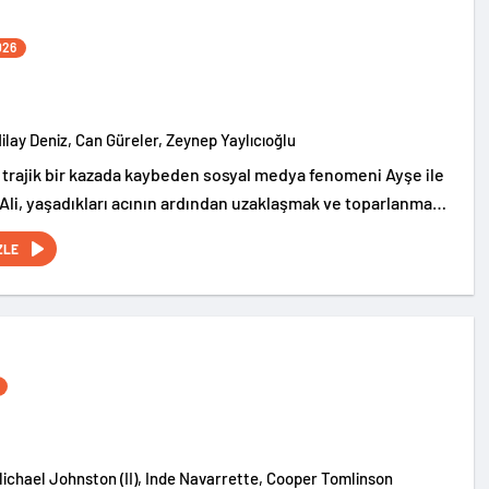
026
Nilay Deniz, Can Güreler, Zeynep Yaylıcıoğlu
 trajik bir kazada kaybeden sosyal medya fenomeni Ayşe ile
 Ali, yaşadıkları acının ardından uzaklaşmak ve toparlanmak
en uzak bir köy evinde tatil yapmaya karar verir. Ancak
ZLE
yı umdukları bu ev, geçmişte yaşanan kayıp bebek vakaları
mayan doğaüstü olaylarla anılan karanlık bir geçmişe
Michael Johnston (II), Inde Navarrette, Cooper Tomlinson