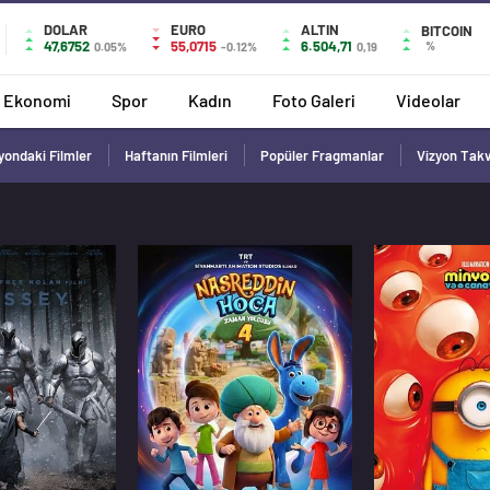
DOLAR
EURO
ALTIN
BITCOIN
47,6752
55,0715
6.504,71
%
0.05%
-0.12%
0,19
Ekonomi
Spor
Kadın
Foto Galeri
Videolar
yondaki Filmler
Haftanın Filmleri
Popüler Fragmanlar
Vizyon Tak