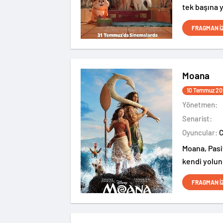
tek başına 
ev kedisi K
FRAGMAN İ
değişir.
Moana
10 Temmuz 20
Yönetmen:
Senarist:
Oyuncular:
Moana, Pasif
kendi yolun
FRAGMAN İ