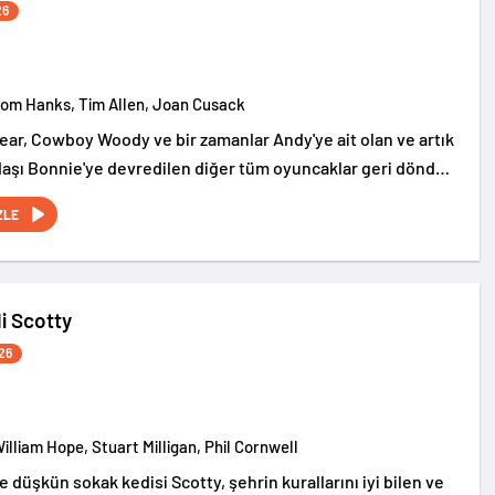
26
Tom Hanks, Tim Allen, Joan Cusack
ear, Cowboy Woody ve bir zamanlar Andy'ye ait olan ve artık
aşı Bonnie'ye devredilen diğer tüm oyuncaklar geri döndü
macera başlıyor.
ZLE
i Scotty
26
William Hope, Stuart Milligan, Phil Cornwell
düşkün sokak kedisi Scotty, şehrin kurallarını iyi bilen ve