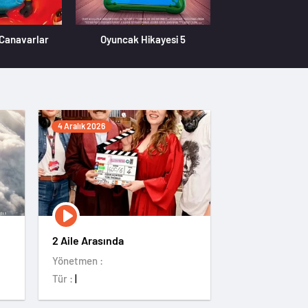
 Canavarlar
Oyuncak Hikayesi 5
Özgür Kedi 
4 Aralık 2026
2 Aile Arasında
Yönetmen :
Tür :
|