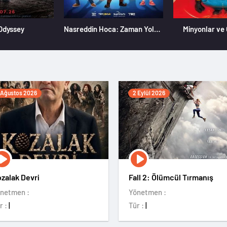
Odyssey
Nasreddin Hoca: Zaman Yolcusu 4
Minyonlar ve
 Ağustos 2026
2 Eylül 2026
zalak Devri
Fall 2: Ölümcül Tırmanış
netmen :
Yönetmen :
r :
|
Tür :
|