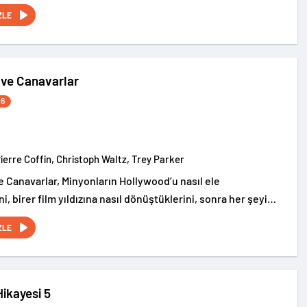
rin gizemli dünyasına götürüyor.
ZLE
 ve Canavarlar
26
Pierre Coffin, Christoph Waltz, Trey Parker
e Canavarlar, Minyonların Hollywood’u nasıl ele
ni, birer film yıldızına nasıl dönüştüklerini, sonra her şeyi
 ettiklerini ve dünyaya canavarlar salarak kaosa
ZLE
erini anlatan gürültülü ve eğlence dolu bir serüven…
ikayesi 5