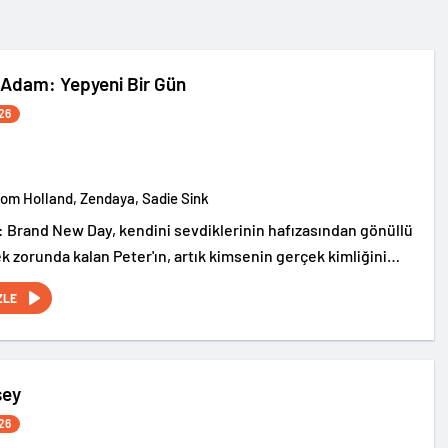
Adam: Yepyeni Bir Gün
26
Tom Holland, Zendaya, Sadie Sink
 Brand New Day, kendini sevdiklerinin hafızasından gönüllü
k zorunda kalan Peter'ın, artık kimsenin gerçek kimliğini
ew York sokaklarında tek başına suçla savaşırken, yaşamaya
ZLE
iziksel değişimle boğuşmasını anlatıyor.
sey
26