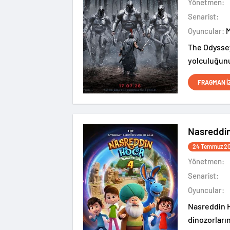
Yönetmen:
Senarist:
Oyuncular:
The Odyssey
yolculuğunu
ediyor.
FRAGMAN İ
Nasreddi
24 Temmuz 2
Yönetmen:
Senarist:
Oyuncular:
Nasreddin H
dinozorları