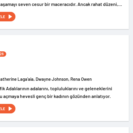
yaşamayı seven cesur bir maceracıdır. Ancak rahat düzeni,
atie’nin beklenmedik şekilde hayatına girmesiyle tamamen
ZLE
26
Catherine Laga'aia, Dwayne Johnson, Rena Owen
ik Adalılarının adalarını, topluluklarını ve geleneklerini
u açmaya hevesli genç bir kadının gözünden anlatıyor.
ZLE