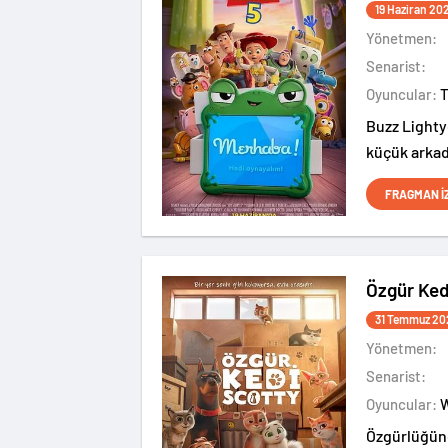
19 Haziran 20
Yönetmen:
Senarist:
Oyuncular:
Buzz Lighty
küçük arkad
ve yeni bir 
FRAGMAN İ
Özgür Ked
31 Temmuz 20
Yönetmen:
Senarist:
Oyuncular:
Özgürlüğüne 