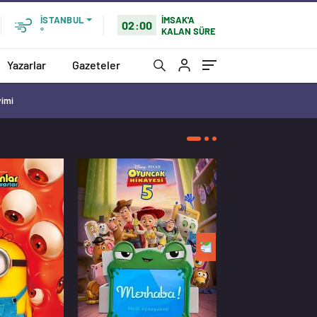
İMSAK'A
İSTANBUL
02:00
KALAN SÜRE
°
Yazarlar
Gazeteler
vimi