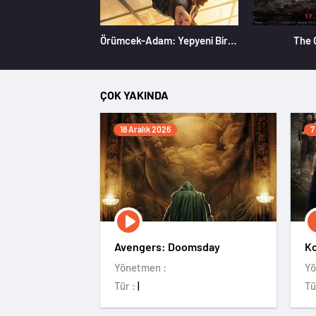
Örümcek-Adam: Yepyeni Bir Gün
The 
ÇOK YAKINDA
18 Aralık 2026
7
Avengers: Doomsday
Ko
Yönetmen :
Yö
Tür :
|
Tü