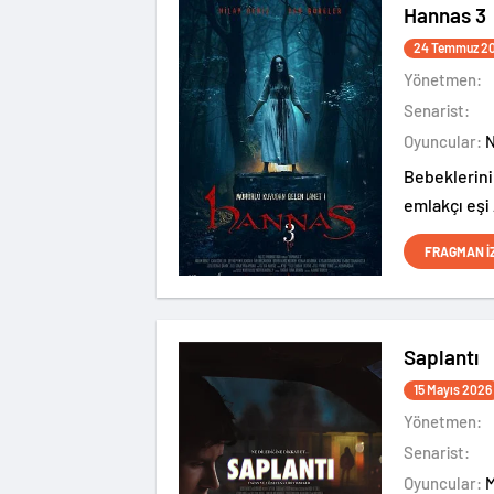
Hannas 3
24 Temmuz 2
Yönetmen:
Senarist:
Oyuncular:
Bebeklerini
emlakçı eşi
için gözlerd
FRAGMAN İ
huzur bulma
ve açıklana
sahiptir.
Saplantı
15 Mayıs 2026
Yönetmen:
Senarist:
Oyuncular: