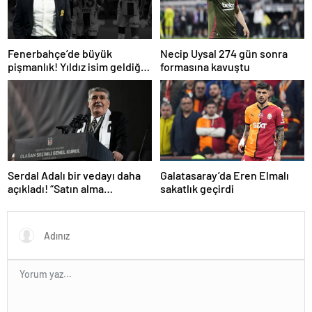
Fenerbahçe’de büyük
Necip Uysal 274 gün sonra
pişmanlık! Yıldız isim geldiği
formasına kavuştu
gibi gidiyor…
Serdal Adalı bir vedayı daha
Galatasaray’da Eren Elmalı
açıkladı! “Satın alma
sakatlık geçirdi
opsiyonunu kullanacaklar”