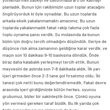
yönlendirmeli baskıyı ve savunmada artı bir kalmayı
planladık. Bunun için rakibimizin uzun toplar atacağını
öngörüyorduk ki öyle oynadılar. Bu uzun toplarda
arkada eksik yakalanmamaktı amacımız. Bu uzun
toplarda yakalanmadık fakat rakip takıma çok fazla
toplu oynama şansı verdik. Su molasında da bunun
bizim için doğru tercih olmadığını düşündük. Geriye de
düşünce risk alma zamanının geldiğine karar verdik. ve
maçın son 10 dakikası 9-10 baskısına döndük. Önde
biraz daha kalabalık yerleşmeyi tercih ettik. Bunun
meyvesini de aslında son 7-8 dakikada aldık. İlk yarı
içeri girmeden önce 2-3 tane gol fırsatımız oldu. İki
tanesi çok netti bunu değerlendiremedik. Fakat devre
arasında içeri girdiğimizde bütün herkes, oyuncu
grubumuz, bizler bir sakinleştik önce. Çünkü oyuna
yön vermesi gereken taraf bizdik. Bu ilk yarıda çok