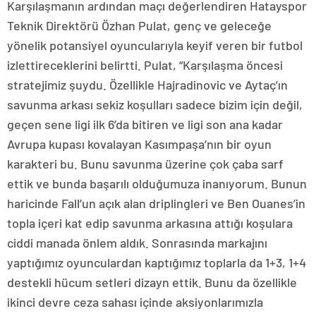
Karşılaşmanın ardından maçı değerlendiren Hatayspor
Teknik Direktörü Özhan Pulat, genç ve geleceğe
yönelik potansiyel oyuncularıyla keyif veren bir futbol
izlettireceklerini belirtti. Pulat, “Karşılaşma öncesi
stratejimiz şuydu. Özellikle Hajradinovic ve Aytaç’ın
savunma arkası sekiz koşulları sadece bizim için değil,
geçen sene ligi ilk 6’da bitiren ve ligi son ana kadar
Avrupa kupası kovalayan Kasımpaşa’nın bir oyun
karakteri bu. Bunu savunma üzerine çok çaba sarf
ettik ve bunda başarılı olduğumuza inanıyorum. Bunun
haricinde Fall’un açık alan driplingleri ve Ben Ouanes’in
topla içeri kat edip savunma arkasına attığı koşulara
ciddi manada önlem aldık. Sonrasında markajını
yaptığımız oyunculardan kaptığımız toplarla da 1+3, 1+4
destekli hücum setleri dizayn ettik. Bunu da özellikle
ikinci devre ceza sahası içinde aksiyonlarımızla