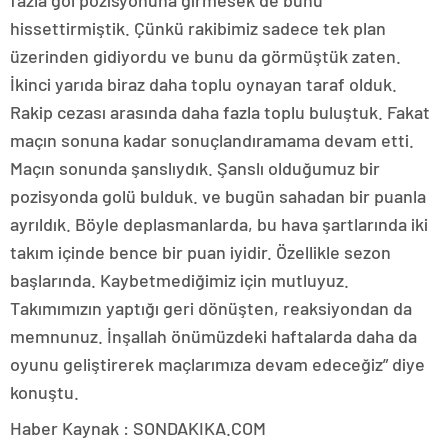
fazla gol pozisyonuna girmesek de bunu
hissettirmiştik. Çünkü rakibimiz sadece tek plan
üzerinden gidiyordu ve bunu da görmüştük zaten.
İkinci yarıda biraz daha toplu oynayan taraf olduk.
Rakip cezası arasında daha fazla toplu buluştuk. Fakat
maçın sonuna kadar sonuçlandıramama devam etti.
Maçın sonunda şanslıydık. Şanslı olduğumuz bir
pozisyonda golü bulduk. ve bugün sahadan bir puanla
ayrıldık. Böyle deplasmanlarda, bu hava şartlarında iki
takım içinde bence bir puan iyidir. Özellikle sezon
başlarında. Kaybetmediğimiz için mutluyuz.
Takımımızın yaptığı geri dönüşten, reaksiyondan da
memnunuz. İnşallah önümüzdeki haftalarda daha da
oyunu geliştirerek maçlarımıza devam edeceğiz” diye
konuştu.
Haber Kaynak : SONDAKIKA.COM