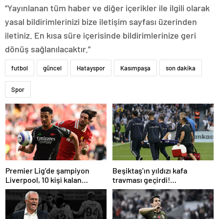
“Yayınlanan tüm haber ve diğer içerikler ile ilgili olarak
yasal bildirimlerinizi bize iletişim sayfası üzerinden
iletiniz. En kısa süre içerisinde bildirimlerinize geri
dönüş sağlanılacaktır.”
futbol
güncel
Hatayspor
Kasımpaşa
son dakika
Spor
Premier Lig’de şampiyon
Beşiktaş’ın yıldızı kafa
Liverpool, 10 kişi kalan
travması geçirdi!
Arsenal’e takıldı
Beşiktaş’tan açıklama geldi…