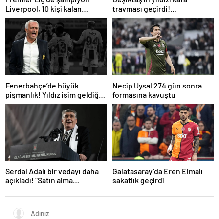
Liverpool, 10 kişi kalan
travması geçirdi!
Arsenal’e takıldı
Beşiktaş’tan açıklama geldi…
Fenerbahçe’de büyük
Necip Uysal 274 gün sonra
pişmanlık! Yıldız isim geldiği
formasına kavuştu
gibi gidiyor…
Serdal Adalı bir vedayı daha
Galatasaray’da Eren Elmalı
açıkladı! “Satın alma
sakatlık geçirdi
opsiyonunu kullanacaklar”