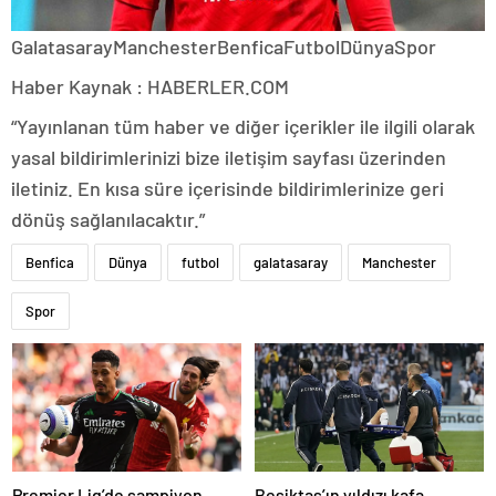
GalatasarayManchesterBenficaFutbolDünyaSpor
Haber Kaynak : HABERLER.COM
“Yayınlanan tüm haber ve diğer içerikler ile ilgili olarak
yasal bildirimlerinizi bize iletişim sayfası üzerinden
iletiniz. En kısa süre içerisinde bildirimlerinize geri
dönüş sağlanılacaktır.”
Benfica
Dünya
futbol
galatasaray
Manchester
Spor
Premier Lig’de şampiyon
Beşiktaş’ın yıldızı kafa