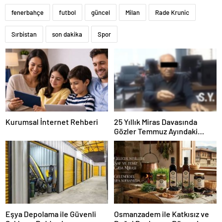
fenerbahçe
futbol
güncel
Milan
Rade Krunic
Sırbistan
son dakika
Spor
Kurumsal İnternet Rehberi
25 Yıllık Miras Davasında
Gözler Temmuz Ayındaki
Karar Duruşmasına Çevrildi
Eşya Depolama ile Güvenli
Osmanzadem ile Katkısız ve