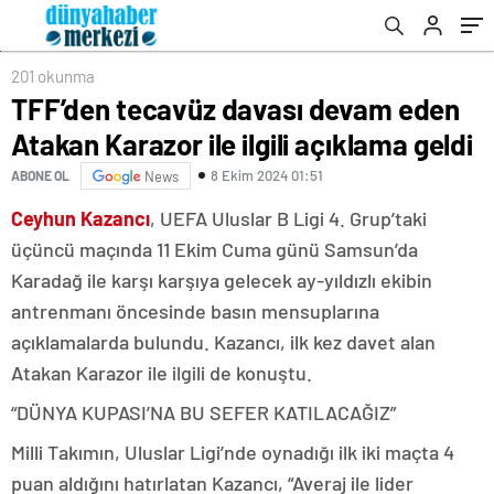
201 okunma
TFF’den tecavüz davası devam eden
Atakan Karazor ile ilgili açıklama geldi
8 Ekim 2024 01:51
ABONE OL
News
Ceyhun Kazancı
, UEFA Uluslar B Ligi 4. Grup’taki
üçüncü maçında 11 Ekim Cuma günü Samsun’da
Karadağ ile karşı karşıya gelecek ay-yıldızlı ekibin
antrenmanı öncesinde basın mensuplarına
açıklamalarda bulundu. Kazancı, ilk kez davet alan
Atakan Karazor ile ilgili de konuştu.
“DÜNYA KUPASI’NA BU SEFER KATILACAĞIZ”
Milli Takımın, Uluslar Ligi’nde oynadığı ilk iki maçta 4
puan aldığını hatırlatan Kazancı, “Averaj ile lider