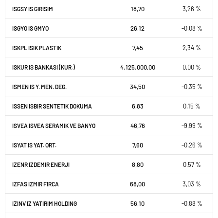
18,70
3,26 %
ISGSY IS GIRISIM
26,12
-0,08 %
ISGYO IS GMYO
7,45
2,34 %
ISKPL ISIK PLASTIK
4.125.000,00
0,00 %
ISKUR IS BANKASI (KUR.)
34,50
-0,35 %
ISMEN IS Y. MEN. DEG.
6,83
0,15 %
ISSEN ISBIR SENTETIK DOKUMA
46,76
-9,99 %
ISVEA ISVEA SERAMIK VE BANYO
7,60
-0,26 %
ISYAT IS YAT. ORT.
8,80
0,57 %
IZENR IZDEMIR ENERJI
68,00
3,03 %
IZFAS IZMIR FIRCA
56,10
-0,88 %
IZINV IZ YATIRIM HOLDING