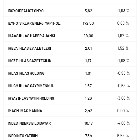
3,62
-1,63 %
IDGYO IDEALIST GMYO
172,50
0,88 %
IEYHO ISIKLAR ENERJI YAPI HOL.
49,00
1,62 %
IHAAS IHLAS HABER AJANSI
2,01
1,52 %
IHEVA IHLAS EV ALETLERI
1,17
-1,68 %
IHGZT IHLAS GAZETECILIK
1,01
-0,98 %
IHLAS IHLAS HOLDING
1,57
-0,63 %
IHLGM IHLAS GAYRIMENKUL
1,26
-3,08 %
IHYAY IHLAS YAYIN HOLDING
2,42
0,00 %
IMASM IMAS MAKINA
10,17
-4,06 %
INDES INDEKS BILGISAYAR
7,34
6,53 %
INFO INFO YATIRIM