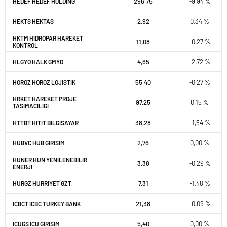
296,75
-9,94 %
HEDEF HEDEF HOLDING
2,92
0,34 %
HEKTS HEKTAS
HKTM HIDROPAR HAREKET
11,08
-0,27 %
KONTROL
4,65
-2,72 %
HLGYO HALK GMYO
55,40
-0,27 %
HOROZ HOROZ LOJISTIK
HRKET HAREKET PROJE
97,25
0,15 %
TASIMACILIGI
38,28
-1,54 %
HTTBT HITIT BILGISAYAR
2,76
0,00 %
HUBVC HUB GIRISIM
HUNER HUN YENILENEBILIR
3,38
-0,29 %
ENERJI
7,31
-1,48 %
HURGZ HURRIYET GZT.
21,38
-0,09 %
ICBCT ICBC TURKEY BANK
5,40
0,00 %
ICUGS ICU GIRISIM