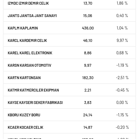
13,70
1,86 %
IZMDC IZMIR DEMIR CELIK
15,06
0,40 %
JANTS JANTSA JANT SANAYI
436,00
1,04 %
KAPLM KAPLAMIN
46,10
9,97 %
KARCL KARDEMIR CELIK
8,86
0,68 %
KAREL KAREL ELEKTRONIK
9,97
-1,19 %
KARSN KARSAN OTOMOTIV
182,30
-2,51 %
KARTN KARTONSAN
2,21
-0,45 %
KATMR KATMERCILER EKIPMAN
3,83
0,00 %
KAYSE KAYSERI SEKER FABRIKASI
24,14
-1,15 %
KBORU KUZEY BORU
14,87
-0,20 %
KCAER KOCAER CELIK