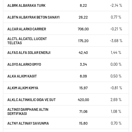
8,22
-2,14 %
ALBRK ALBARAKA TURK
26,22
0,77 %
ALBTN ALBAYRAK BETON SANAYI
706,00
-0,21 %
ALCAR ALARKO CARRIER
ALCTL ALCATEL LUCENT
175,20
-3,68 %
TELETAS
42,40
1,44 %
ALFAS ALFA SOLAR ENERJI
3,34
0,00 %
ALGYO ALARKO GMYO
8,09
0,50 %
ALKA ALKIM KAGIT
15,97
-0,81 %
ALKIM ALKIM KIMYA
420,00
2,69 %
ALKLC ALTINKILIC GIDA VE SUT
ALTINS1 DARPHANE ALTIN
71,06
1,08 %
SERTIFIKASI
15,80
0,70 %
ALTNY ALTINAY SAVUNMA