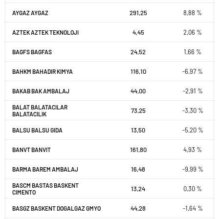
291,25
8,88 %
AYGAZ AYGAZ
4,45
2,06 %
AZTEK AZTEK TEKNOLOJI
24,52
1,66 %
BAGFS BAGFAS
116,10
-6,97 %
BAHKM BAHADIR KIMYA
44,00
-2,91 %
BAKAB BAK AMBALAJ
BALAT BALATACILAR
73,25
-3,30 %
BALATACILIK
13,50
-5,20 %
BALSU BALSU GIDA
161,80
4,93 %
BANVT BANVIT
16,48
-9,99 %
BARMA BAREM AMBALAJ
BASCM BASTAS BASKENT
13,24
0,30 %
CIMENTO
44,28
-1,64 %
BASGZ BASKENT DOGALGAZ GMYO