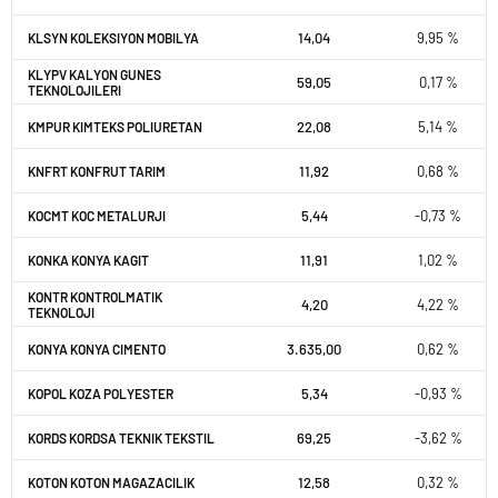
14,04
9,95 %
KLSYN KOLEKSIYON MOBILYA
KLYPV KALYON GUNES
59,05
0,17 %
TEKNOLOJILERI
22,08
5,14 %
KMPUR KIMTEKS POLIURETAN
11,92
0,68 %
KNFRT KONFRUT TARIM
5,44
-0,73 %
KOCMT KOC METALURJI
11,91
1,02 %
KONKA KONYA KAGIT
KONTR KONTROLMATIK
4,20
4,22 %
TEKNOLOJI
3.635,00
0,62 %
KONYA KONYA CIMENTO
5,34
-0,93 %
KOPOL KOZA POLYESTER
69,25
-3,62 %
KORDS KORDSA TEKNIK TEKSTIL
12,58
0,32 %
KOTON KOTON MAGAZACILIK