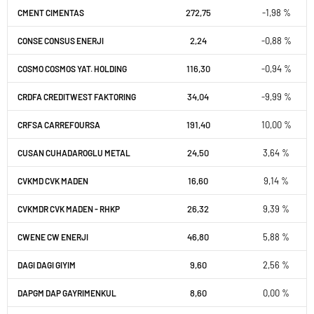
272,75
-1,98 %
CMENT CIMENTAS
2,24
-0,88 %
CONSE CONSUS ENERJI
116,30
-0,94 %
COSMO COSMOS YAT. HOLDING
34,04
-9,99 %
CRDFA CREDITWEST FAKTORING
191,40
10,00 %
CRFSA CARREFOURSA
24,50
3,64 %
CUSAN CUHADAROGLU METAL
16,60
9,14 %
CVKMD CVK MADEN
26,32
9,39 %
CVKMDR CVK MADEN - RHKP
46,80
5,88 %
CWENE CW ENERJI
9,60
2,56 %
DAGI DAGI GIYIM
8,60
0,00 %
DAPGM DAP GAYRIMENKUL