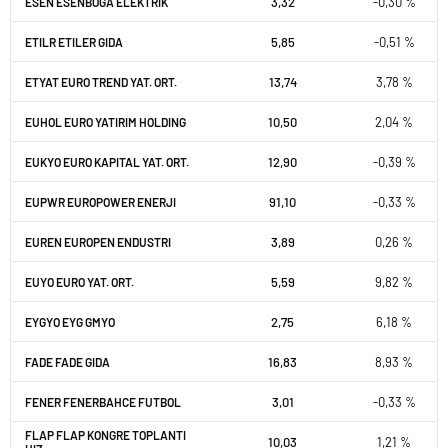
3,32
-0,30 %
ESEN ESENBOGA ELEKTRIK
5,85
-0,51 %
ETILR ETILER GIDA
13,74
3,78 %
ETYAT EURO TREND YAT. ORT.
10,50
2,04 %
EUHOL EURO YATIRIM HOLDING
12,90
-0,39 %
EUKYO EURO KAPITAL YAT. ORT.
91,10
-0,33 %
EUPWR EUROPOWER ENERJI
3,89
0,26 %
EUREN EUROPEN ENDUSTRI
5,59
9,82 %
EUYO EURO YAT. ORT.
2,75
6,18 %
EYGYO EYG GMYO
16,83
8,93 %
FADE FADE GIDA
3,01
-0,33 %
FENER FENERBAHCE FUTBOL
FLAP FLAP KONGRE TOPLANTI
10,03
1,21 %