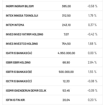
385,00
-0,58 %
INGRM INGRAM BILISIM
312,50
1,79 %
INTEK INNOSA TEKNOLOJI
243,10
0,37 %
INTEM INTEMA
7,07
-0,42 %
INVEO INVEO YATIRIM HOLDING
754,50
1,68 %
INVES INVESTCO HOLDING
4.950.000,00
0,00 %
ISATR IS BANKASI (A)
68,90
2,84 %
ISBIR ISBIR HOLDING
500.000,00
1,55 %
ISBTR IS BANKASI (B)
12,33
-0,08 %
ISCTR IS BANKASI (C)
53,45
-0,09 %
ISDMR ISKENDERUN DEMIR CELIK
20,04
0,20 %
ISFIN IS FIN.KIR.