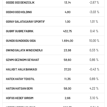
13,14
-2,67 %
GSDDE GSD DENIZCILIK
4,80
-3,03 %
GSDHO GSD HOLDING
1,00
1,01 %
GSRAY GALATASARAY SPORTIF
432,75
0,41 %
GUBRF GUBRE FABRIK.
1.694,00
10,00 %
GUNDG GUNDOGDU GIDA
23,98
0,33 %
GWIND GALATA WIND ENERJI
58,60
0,86 %
GZNMI GEZINOMI SEYAHAT
37,20
-0,43 %
HALKB T. HALK BANKASI
11,35
0,89 %
HATEK HATAY TEKSTIL
58,00
4,22 %
HATSN HATSAN GEMI
2,66
3,10 %
HDFGS HEDEF GIRISIM