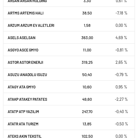
3,30
0,61 %
ARSAN ARSAN HOLDING
38,50
-7,18 %
ARTMS ARTEMIS HALI
1,58
0,00 %
ARZUM ARZUM EV ALETLERI
363,00
4,69 %
ASELS ASELSAN
11,00
-0,81 %
ASGYO ASCE GMYO
319,25
2,65 %
ASTOR ASTOR ENERJI
50,40
-0,79 %
ASUZU ANADOLU ISUZU
10,60
0,95 %
ATAGY ATA GMYO
49,60
-2,27 %
ATAKP ATAKEY PATATES
247,70
-0,40 %
ATATP ATP YAZILIM
13,85
-0,50 %
ATATR ATA TURIZM
102,50
0,00 %
ATEKS AKIN TEKSTIL