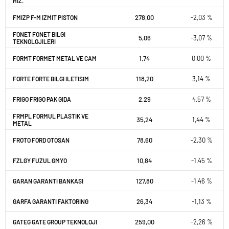
HIZ.
278,00
-2,03 %
FMIZP F-M IZMIT PISTON
FONET FONET BILGI
5,06
-3,07 %
TEKNOLOJILERI
1,74
0,00 %
FORMT FORMET METAL VE CAM
118,20
3,14 %
FORTE FORTE BILGI ILETISIM
2,29
4,57 %
FRIGO FRIGO PAK GIDA
FRMPL FORMUL PLASTIK VE
35,24
1,44 %
METAL
78,60
-2,30 %
FROTO FORD OTOSAN
10,84
-1,45 %
FZLGY FUZUL GMYO
127,80
-1,46 %
GARAN GARANTI BANKASI
26,34
-1,13 %
GARFA GARANTI FAKTORING
259,00
-2,26 %
GATEG GATE GROUP TEKNOLOJI