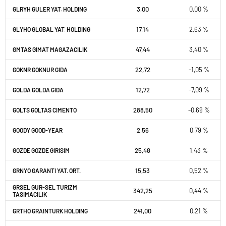
3,00
0,00 %
GLRYH GULER YAT. HOLDING
17,14
2,63 %
GLYHO GLOBAL YAT. HOLDING
47,44
3,40 %
GMTAS GIMAT MAGAZACILIK
22,72
-1,05 %
GOKNR GOKNUR GIDA
12,72
-7,09 %
GOLDA GOLDA GIDA
288,50
-0,69 %
GOLTS GOLTAS CIMENTO
2,56
0,79 %
GOODY GOOD-YEAR
25,48
1,43 %
GOZDE GOZDE GIRISIM
15,53
0,52 %
GRNYO GARANTI YAT. ORT.
GRSEL GUR-SEL TURIZM
342,25
0,44 %
TASIMACILIK
241,00
0,21 %
GRTHO GRAINTURK HOLDING