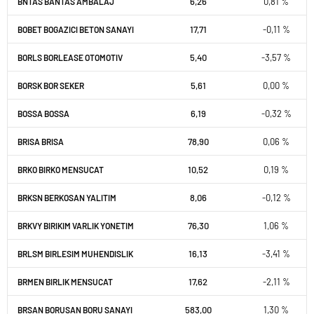
6,26
0,81 %
BNTAS BANTAS AMBALAJ
17,71
-0,11 %
BOBET BOGAZICI BETON SANAYI
5,40
-3,57 %
BORLS BORLEASE OTOMOTIV
5,61
0,00 %
BORSK BOR SEKER
6,19
-0,32 %
BOSSA BOSSA
78,90
0,06 %
BRISA BRISA
10,52
0,19 %
BRKO BIRKO MENSUCAT
8,06
-0,12 %
BRKSN BERKOSAN YALITIM
76,30
1,06 %
BRKVY BIRIKIM VARLIK YONETIM
16,13
-3,41 %
BRLSM BIRLESIM MUHENDISLIK
17,62
-2,11 %
BRMEN BIRLIK MENSUCAT
583,00
1,30 %
BRSAN BORUSAN BORU SANAYI