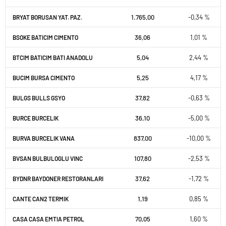
1.765,00
-0,34 %
BRYAT BORUSAN YAT. PAZ.
36,06
1,01 %
BSOKE BATICIM CIMENTO
5,04
2,44 %
BTCIM BATICIM BATI ANADOLU
5,25
4,17 %
BUCIM BURSA CIMENTO
37,82
-0,63 %
BULGS BULLS GSYO
36,10
-5,00 %
BURCE BURCELIK
837,00
-10,00 %
BURVA BURCELIK VANA
107,80
-2,53 %
BVSAN BULBULOGLU VINC
37,62
-1,72 %
BYDNR BAYDONER RESTORANLARI
1,19
0,85 %
CANTE CAN2 TERMIK
70,05
1,60 %
CASA CASA EMTIA PETROL