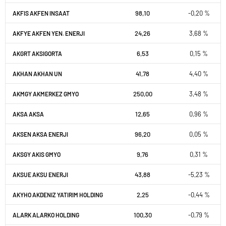
98,10
-0,20 %
AKFIS AKFEN INSAAT
24,26
3,68 %
AKFYE AKFEN YEN. ENERJI
6,53
0,15 %
AKGRT AKSIGORTA
41,78
4,40 %
AKHAN AKHAN UN
250,00
3,48 %
AKMGY AKMERKEZ GMYO
12,65
0,96 %
AKSA AKSA
96,20
0,05 %
AKSEN AKSA ENERJI
9,76
0,31 %
AKSGY AKIS GMYO
43,88
-5,23 %
AKSUE AKSU ENERJI
2,25
-0,44 %
AKYHO AKDENIZ YATIRIM HOLDING
100,30
-0,79 %
ALARK ALARKO HOLDING