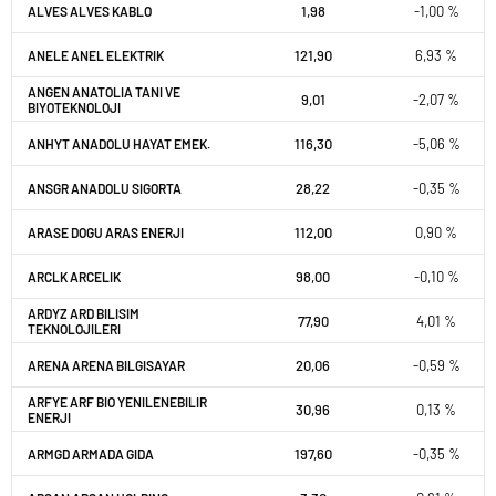
1,98
-1,00 %
ALVES ALVES KABLO
121,90
6,93 %
ANELE ANEL ELEKTRIK
ANGEN ANATOLIA TANI VE
9,01
-2,07 %
BIYOTEKNOLOJI
116,30
-5,06 %
ANHYT ANADOLU HAYAT EMEK.
28,22
-0,35 %
ANSGR ANADOLU SIGORTA
112,00
0,90 %
ARASE DOGU ARAS ENERJI
98,00
-0,10 %
ARCLK ARCELIK
ARDYZ ARD BILISIM
77,90
4,01 %
TEKNOLOJILERI
20,06
-0,59 %
ARENA ARENA BILGISAYAR
ARFYE ARF BIO YENILENEBILIR
30,96
0,13 %
ENERJI
197,60
-0,35 %
ARMGD ARMADA GIDA