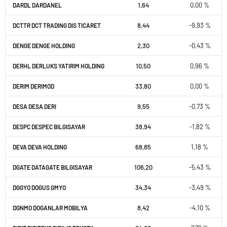
1,64
0,00 %
DARDL DARDANEL
8,44
-9,93 %
DCTTR DCT TRADING DIS TICARET
2,30
-0,43 %
DENGE DENGE HOLDING
10,50
0,96 %
DERHL DERLUKS YATIRIM HOLDING
33,80
0,00 %
DERIM DERIMOD
9,55
-0,73 %
DESA DESA DERI
38,94
-1,82 %
DESPC DESPEC BILGISAYAR
68,85
1,18 %
DEVA DEVA HOLDING
106,20
-5,43 %
DGATE DATAGATE BILGISAYAR
34,34
-3,49 %
DGGYO DOGUS GMYO
8,42
-4,10 %
DGNMO DOGANLAR MOBILYA