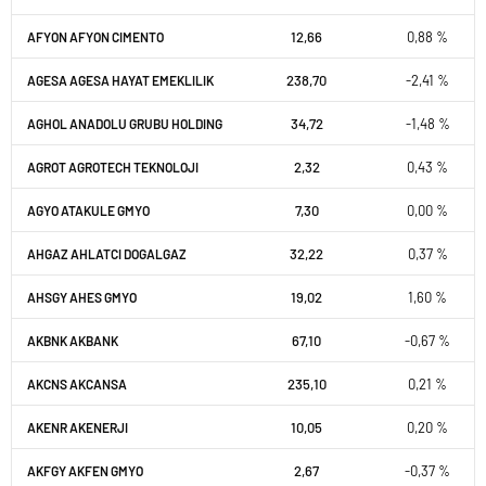
12,66
0,88 %
AFYON AFYON CIMENTO
238,70
-2,41 %
AGESA AGESA HAYAT EMEKLILIK
34,72
-1,48 %
AGHOL ANADOLU GRUBU HOLDING
2,32
0,43 %
AGROT AGROTECH TEKNOLOJI
7,30
0,00 %
AGYO ATAKULE GMYO
32,22
0,37 %
AHGAZ AHLATCI DOGALGAZ
19,02
1,60 %
AHSGY AHES GMYO
67,10
-0,67 %
AKBNK AKBANK
235,10
0,21 %
AKCNS AKCANSA
10,05
0,20 %
AKENR AKENERJI
2,67
-0,37 %
AKFGY AKFEN GMYO