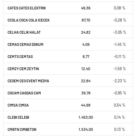
49,36
0,08 %
CATES CATES ELEKTRIK
87,70
-0,28 %
CCOLA COCA COLA ICECEK
24,82
-3,05 %
CELHA CELIK HALAT
4,09
-1,45 %
CEMAS CEMAS DOKUM
8,77
-0,11 %
CEMTS CEMTAS
12,40
-1,59 %
CEMZY CEM ZEYTIN
22,84
-2,23 %
CEOEM CEO EVENT MEDYA
39,78
-0,95 %
CGCAM CAGDAS CAM
44,98
0,54 %
CIMSA CIMSA
1.453,00
0,14 %
CLEBI CELEBI
1.534,00
0,13 %
CMBTN CIMBETON