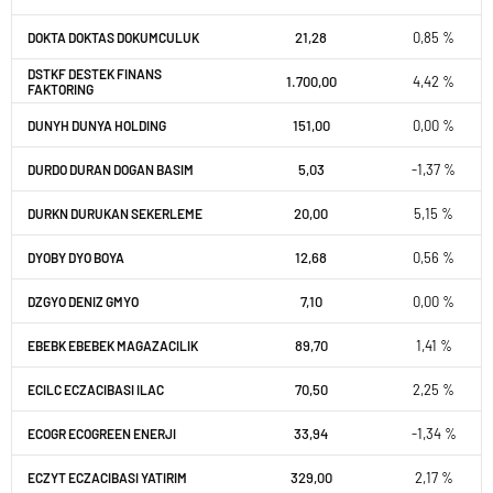
21,28
0,85 %
DOKTA DOKTAS DOKUMCULUK
DSTKF DESTEK FINANS
1.700,00
4,42 %
FAKTORING
151,00
0,00 %
DUNYH DUNYA HOLDING
5,03
-1,37 %
DURDO DURAN DOGAN BASIM
20,00
5,15 %
DURKN DURUKAN SEKERLEME
12,68
0,56 %
DYOBY DYO BOYA
7,10
0,00 %
DZGYO DENIZ GMYO
89,70
1,41 %
EBEBK EBEBEK MAGAZACILIK
70,50
2,25 %
ECILC ECZACIBASI ILAC
33,94
-1,34 %
ECOGR ECOGREEN ENERJI
329,00
2,17 %
ECZYT ECZACIBASI YATIRIM