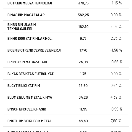
370,75
-1,13 %
BIGTK BIG MEDYA TEKNOLOJI
382,25
0,00 %
BIMAS BIM MAGAZALAR
BINBN BIN ULASIM
182,10
2,02 %
TEKNOLOJILERI
9,78
2,73 %
BINHO 1000 YATIRIMLAR HOL.
17,70
-1,56 %
BIOEN BIOTREND CEVRE VE ENERJI
24,08
-0,66 %
BIZIM BIZIM MAGAZALARI
1,75
0,00 %
BJKAS BESIKTAS FUTBOL YAT.
18,90
0,64 %
BLCYT BILICI YATIRIM
34,26
4,39 %
BLUME BLUME METAL KIMYA
11,95
-0,99 %
BMSCH BMS CELIK HASIR
48,40
7,60 %
BMSTL BMS BIRLESIK METAL