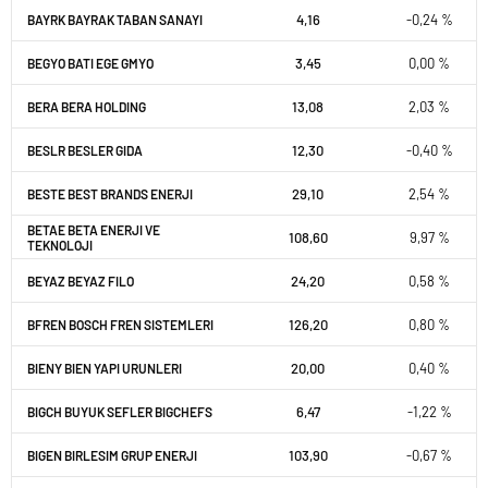
4,16
-0,24 %
BAYRK BAYRAK TABAN SANAYI
3,45
0,00 %
BEGYO BATI EGE GMYO
13,08
2,03 %
BERA BERA HOLDING
12,30
-0,40 %
BESLR BESLER GIDA
29,10
2,54 %
BESTE BEST BRANDS ENERJI
BETAE BETA ENERJI VE
108,60
9,97 %
TEKNOLOJI
24,20
0,58 %
BEYAZ BEYAZ FILO
126,20
0,80 %
BFREN BOSCH FREN SISTEMLERI
20,00
0,40 %
BIENY BIEN YAPI URUNLERI
6,47
-1,22 %
BIGCH BUYUK SEFLER BIGCHEFS
103,90
-0,67 %
BIGEN BIRLESIM GRUP ENERJI