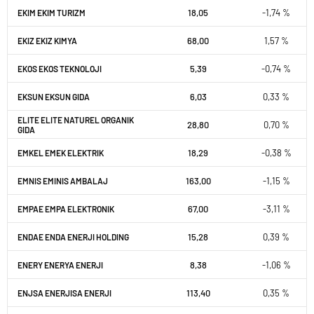
18,05
-1,74 %
EKIM EKIM TURIZM
68,00
1,57 %
EKIZ EKIZ KIMYA
5,39
-0,74 %
EKOS EKOS TEKNOLOJI
6,03
0,33 %
EKSUN EKSUN GIDA
ELITE ELITE NATUREL ORGANIK
28,80
0,70 %
GIDA
18,29
-0,38 %
EMKEL EMEK ELEKTRIK
163,00
-1,15 %
EMNIS EMINIS AMBALAJ
67,00
-3,11 %
EMPAE EMPA ELEKTRONIK
15,28
0,39 %
ENDAE ENDA ENERJI HOLDING
8,38
-1,06 %
ENERY ENERYA ENERJI
113,40
0,35 %
ENJSA ENERJISA ENERJI