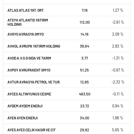
7,16
1,27 %
ATLAS ATLAS YAT. ORT.
ATSYH ATLANTIS YATIRIM
112,00
-2,61 %
HOLDING
14,16
2,09 %
AVGYO AVRASYA GMYO
38,64
2,82 %
AVHOL AVRUPA YATIRIM HOLDING
3,77
-1,31 %
AVOD A.V.O.D GIDA VE TARIM
51,25
-0,97 %
AVPGY AVRUPAKENT GMYO
12,65
-2,32 %
AVTUR AVRASYA PETROL VE TUR.
463,50
-0,11 %
AYCES ALTINYUNUS CESME
23,72
0,94 %
AYDEM AYDEM ENERJI
34,00
1,98 %
AYEN AYEN ENERJI
29,92
5,65 %
AYES AYES CELIK HASIR VE CIT