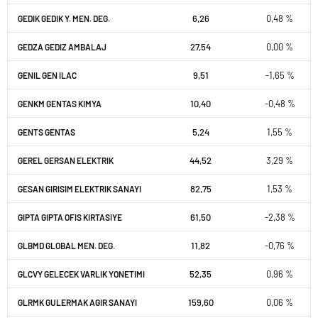
6,26
0,48 %
GEDIK GEDIK Y. MEN. DEG.
27,54
0,00 %
GEDZA GEDIZ AMBALAJ
9,51
-1,65 %
GENIL GEN ILAC
10,40
-0,48 %
GENKM GENTAS KIMYA
5,24
1,55 %
GENTS GENTAS
44,52
3,29 %
GEREL GERSAN ELEKTRIK
82,75
1,53 %
GESAN GIRISIM ELEKTRIK SANAYI
61,50
-2,38 %
GIPTA GIPTA OFIS KIRTASIYE
11,82
-0,76 %
GLBMD GLOBAL MEN. DEG.
52,35
0,96 %
GLCVY GELECEK VARLIK YONETIMI
159,60
0,06 %
GLRMK GULERMAK AGIR SANAYI