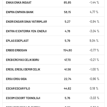
85,85
-1,44 %
ENKAI ENKA INSAAT
58,15
4,77 %
ENPRA ENPARA BANK
5,27
-0,94 %
ENSRI ENSARI SINAI YATIRIMLAR
4,78
-3,04 %
ENTRA IC ENTERRA YEN. ENERJI
5,79
9,04 %
EPLAS EGEPLAST
154,80
-0,77 %
ERBOS ERBOSAN
47,70
-0,21 %
ERCB ERCIYAS CELIK BORU
41,56
-1,00 %
EREGL EREGLI DEMIR CELIK
22,74
-0,96 %
ERSU ERSU GIDA
44,82
0,18 %
ESCAR ESCAR FILO
5,76
-3,03 %
ESCOM ESCORT TEKNOLOJI