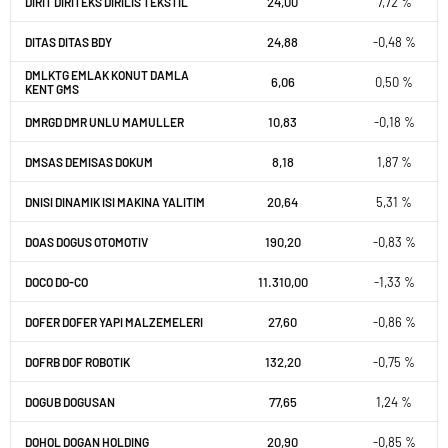
24,00
7,72 %
DIRIT DIRITEKS DIRILIS TEKSTIL
24,88
-0,48 %
DITAS DITAS BDY
DMLKTG EMLAK KONUT DAMLA
6,06
0,50 %
KENT GMS
10,83
-0,18 %
DMRGD DMR UNLU MAMULLER
8,18
1,87 %
DMSAS DEMISAS DOKUM
20,64
5,31 %
DNISI DINAMIK ISI MAKINA YALITIM
190,20
-0,83 %
DOAS DOGUS OTOMOTIV
11.310,00
-1,33 %
DOCO DO-CO
27,60
-0,86 %
DOFER DOFER YAPI MALZEMELERI
132,20
-0,75 %
DOFRB DOF ROBOTIK
77,65
1,24 %
DOGUB DOGUSAN
20,90
-0,85 %
DOHOL DOGAN HOLDING