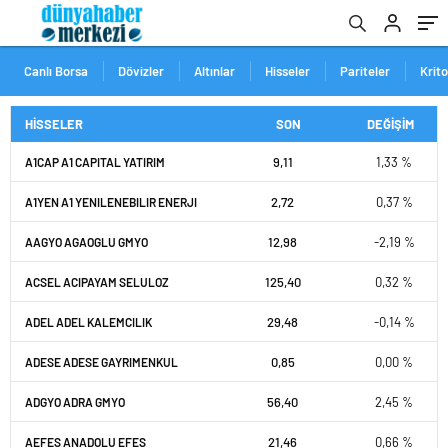
Canlı Borsa
Dövizler
Altınlar
Hisseler
Pariteler
Krit
HİSSELER
SON
DEĞİŞİM
9,11
1,33 %
A1CAP A1 CAPITAL YATIRIM
2,72
0,37 %
A1YEN A1 YENILENEBILIR ENERJI
12,98
-2,19 %
AAGYO AGAOGLU GMYO
125,40
0,32 %
ACSEL ACIPAYAM SELULOZ
29,48
-0,14 %
ADEL ADEL KALEMCILIK
0,85
0,00 %
ADESE ADESE GAYRIMENKUL
56,40
2,45 %
ADGYO ADRA GMYO
21,46
0,66 %
AEFES ANADOLU EFES