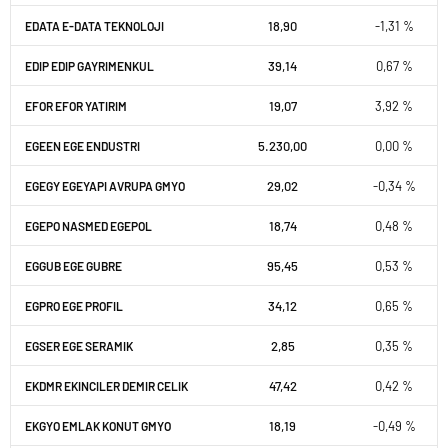
18,90
-1,31 %
EDATA E-DATA TEKNOLOJI
39,14
0,67 %
EDIP EDIP GAYRIMENKUL
19,07
3,92 %
EFOR EFOR YATIRIM
5.230,00
0,00 %
EGEEN EGE ENDUSTRI
29,02
-0,34 %
EGEGY EGEYAPI AVRUPA GMYO
18,74
0,48 %
EGEPO NASMED EGEPOL
95,45
0,53 %
EGGUB EGE GUBRE
34,12
0,65 %
EGPRO EGE PROFIL
2,85
0,35 %
EGSER EGE SERAMIK
47,42
0,42 %
EKDMR EKINCILER DEMIR CELIK
18,19
-0,49 %
EKGYO EMLAK KONUT GMYO