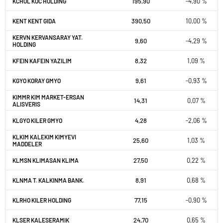
195,90
-4,90 %
KCHOL KOC HOLDING
390,50
10,00 %
KENT KENT GIDA
KERVN KERVANSARAY YAT.
9,60
-4,29 %
HOLDING
8,32
1,09 %
KFEIN KAFEIN YAZILIM
9,61
-0,93 %
KGYO KORAY GMYO
KIMMR KIM MARKET-ERSAN
14,31
0,07 %
ALISVERIS
4,28
-2,06 %
KLGYO KILER GMYO
KLKIM KALEKIM KIMYEVI
25,60
1,03 %
MADDELER
27,50
0,22 %
KLMSN KLIMASAN KLIMA
8,91
0,68 %
KLNMA T. KALKINMA BANK.
77,15
-0,90 %
KLRHO KILER HOLDING
24,70
0,65 %
KLSER KALESERAMIK