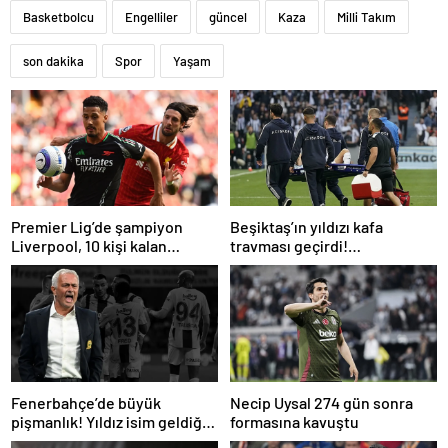
Basketbolcu
Engelliler
güncel
Kaza
Milli Takım
son dakika
Spor
Yaşam
Premier Lig’de şampiyon
Beşiktaş’ın yıldızı kafa
Liverpool, 10 kişi kalan
travması geçirdi!
Arsenal’e takıldı
Beşiktaş’tan açıklama geldi…
Fenerbahçe’de büyük
Necip Uysal 274 gün sonra
pişmanlık! Yıldız isim geldiği
formasına kavuştu
gibi gidiyor…