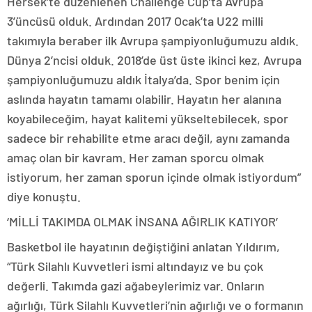
Hersek’te düzenlenen Challenge Cup’ta Avrupa
3’üncüsü olduk. Ardından 2017 Ocak’ta U22 milli
takımıyla beraber ilk Avrupa şampiyonluğumuzu aldık.
Dünya 2’ncisi olduk. 2018’de üst üste ikinci kez, Avrupa
şampiyonluğumuzu aldık İtalya’da. Spor benim için
aslında hayatın tamamı olabilir. Hayatın her alanına
koyabileceğim, hayat kalitemi yükseltebilecek, spor
sadece bir rehabilite etme aracı değil, aynı zamanda
amaç olan bir kavram. Her zaman sporcu olmak
istiyorum, her zaman sporun içinde olmak istiyordum”
diye konuştu.
‘MİLLİ TAKIMDA OLMAK İNSANA AĞIRLIK KATIYOR’
Basketbol ile hayatının değiştiğini anlatan Yıldırım,
“Türk Silahlı Kuvvetleri ismi altındayız ve bu çok
değerli. Takımda gazi ağabeylerimiz var. Onların
ağırlığı, Türk Silahlı Kuvvetleri’nin ağırlığı ve o formanın