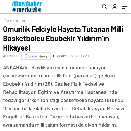
145 okunma
Omurilik Felciyle Hayata Tutanan Milli
Basketbolcu Ebubekir Yıldırım’ın
Hikayesi
30 Aralık 2024 13:31
ABONE OL
News
ANKARA’da 16 aylıkken evinin önünde kamyon
çarpması sonucu omurilik felci (parapleji) geçiren
Ebubekir Yıldırım (26), Gaziler Fizik Tedavi ve
Rehabilitasyon Eğitim ve Araştırma Hastanesi’nde
tedavi görürken tanıştığı basketbolla hayata tutundu.
10 yıldır Türk Silahlı Kuvvetleri Rehabilitasyon Merkezi
Engelliler Basketbol Takımı’nda basketbol oynayan,
aynı zamanda milli takım forması da giyen Yıldırım,