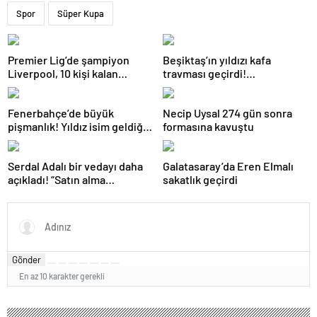
Spor
Süper Kupa
Premier Lig’de şampiyon
Beşiktaş’ın yıldızı kafa
Liverpool, 10 kişi kalan
travması geçirdi!
Arsenal’e takıldı
Beşiktaş’tan açıklama geldi…
Fenerbahçe’de büyük
Necip Uysal 274 gün sonra
pişmanlık! Yıldız isim geldiği
formasına kavuştu
gibi gidiyor…
Serdal Adalı bir vedayı daha
Galatasaray’da Eren Elmalı
açıkladı! “Satın alma
sakatlık geçirdi
opsiyonunu kullanacaklar”
Gönder
En az 10 karakter gerekli