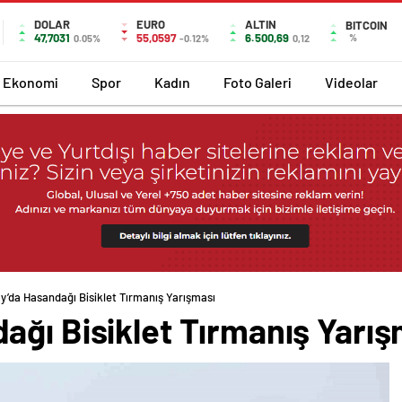
DOLAR
EURO
ALTIN
BITCOIN
47,7031
55,0597
6.500,69
%
0.05%
-0.12%
0,12
Ekonomi
Spor
Kadın
Foto Galeri
Videolar
y’da Hasandağı Bisiklet Tırmanış Yarışması
ağı Bisiklet Tırmanış Yarış