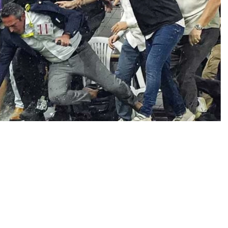
0
News
a biterken, maça yaşanan olaylar damgasını vurdu.
da saldırıya uğradı. Fenerbahçe Başkanı Ali Koç’un
aşındı.