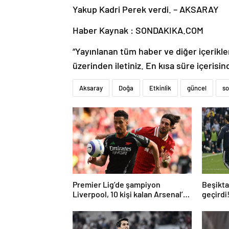
Yakup Kadri Perek verdi. – AKSARAY
Haber Kaynak : SONDAKIKA.COM
“Yayınlanan tüm haber ve diğer içerikler i
üzerinden iletiniz. En kısa süre içerisin
Aksaray
Doğa
Etkinlik
güncel
so
Premier Lig’de şampiyon
Beşiktaş
Liverpool, 10 kişi kalan Arsenal’e
geçirdi
takıldı
geldi…