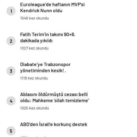
Euroleague’de haftanın MVP’si
Kendrick Nunn oldu
1
1549 kez okundu
Fatih Terim’in takımı 90+6.
dakikada yıkıldı
2
1327 kez okundu
Diabate’ye Trabzonspor
yönetiminden kesik! .
3
1119 kez okundu
Ablasını öldürmüştü cezası belli
oldu: Mahkeme ‘silah temizleme’
4
yalanını yutmadı
1025 kez okundu
ABD’den İsrail’e korkunç destek
5