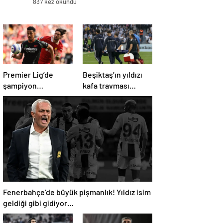
837 kez okundu
Premier Lig’de
Beşiktaş’ın yıldızı
şampiyon
kafa travması
Liverpool, 10 kişi
geçirdi!
kalan Arsenal’e
Beşiktaş’tan
takıldı
açıklama geldi…
Fenerbahçe’de büyük pişmanlık! Yıldız isim
geldiği gibi gidiyor…