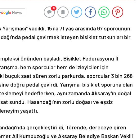
0
News
Yarışması” yapıldı. 15 ila 71 yaş arasında 67 sporcunun
ndağı’nda pedal çevirmek isteyen bisiklet tutkunları bir
mpleksi önünden başladı. Bisiklet Federasyonu İl
yarışma, hem sporcular hem de izleyiciler için
ki buçuk saat süren zorlu parkurda, sporcular 3 bin 268
ine doğru pedal çevirdi. Yarışma, bisiklet sporuna olan
esteklemeyi hedeflerken, aynı zamanda Aksaray’ın doğal
fırsat sundu. Hasandağı’nın zorlu doğası ve eşsiz
deneyim yaşattı.
sandağı’nda gerçekleştirildi. Törende, dereceye giren
ehmet Ali Kumbuzoğlu ve Aksaray Belediye Başkan Vekili