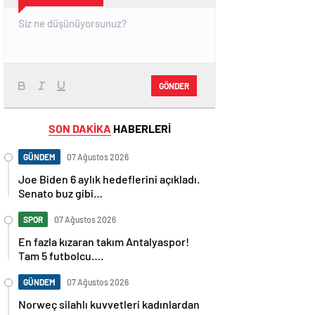
GÖNDER
SON DAKİKA
HABERLERİ
GÜNDEM
07 Ağustos 2026
Joe Biden 6 aylık hedeflerini açıkladı.
Senato buz gibi…
SPOR
07 Ağustos 2026
En fazla kızaran takım Antalyaspor!
Tam 5 futbolcu….
GÜNDEM
07 Ağustos 2026
Norweç silahlı kuvvetleri kadınlardan