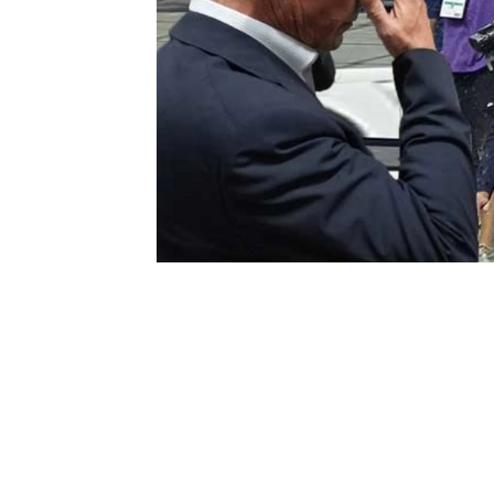
0
BEĞENDİM
ABONE OL
Göztepe- Fenerbahçe maçı 2-2’lik skorl
Fenerbahçe Başkanı Ali Koç, karşılaşma
uğradığı bu saldırı Avrupa basınına da t