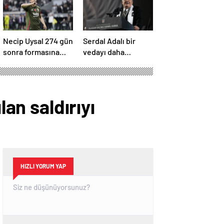
Necip Uysal 274 gün
Serdal Adalı bir
sonra formasına
vedayı daha
kavuştu
açıkladı! “Satın alma
opsiyonunu
kullanacaklar”
lan saldırıyı
HIZLI YORUM YAP