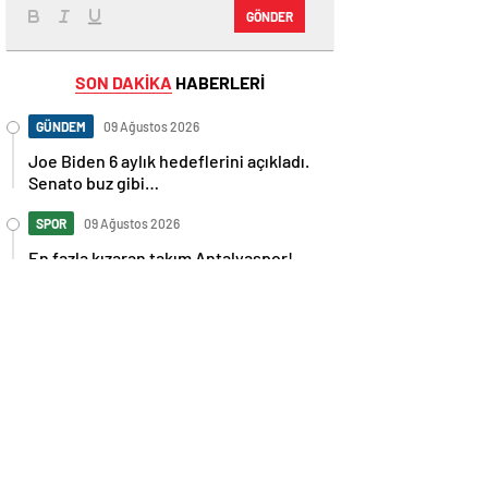
GÖNDER
SON DAKİKA
HABERLERİ
GÜNDEM
09 Ağustos 2026
Joe Biden 6 aylık hedeflerini açıkladı.
Senato buz gibi…
SPOR
09 Ağustos 2026
En fazla kızaran takım Antalyaspor!
Tam 5 futbolcu….
GÜNDEM
09 Ağustos 2026
Norweç silahlı kuvvetleri kadınlardan
oluşan özel kuvvetler eğitimlerini
başlattı.
SPOR
09 Ağustos 2026
Cristiano Ronaldo’nun akıllara zarar
tüm kariyerinin istatistiğini çıkardık !