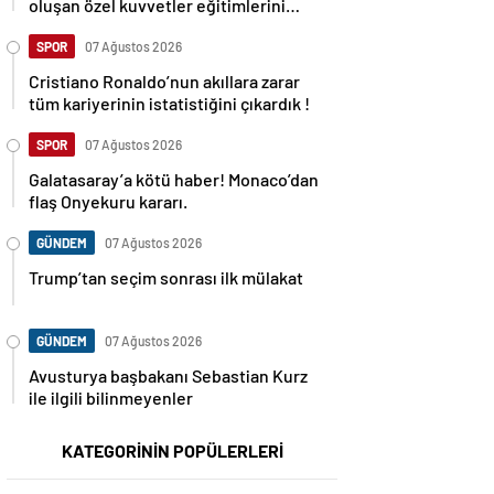
oluşan özel kuvvetler eğitimlerini
başlattı.
SPOR
07 Ağustos 2026
Cristiano Ronaldo’nun akıllara zarar
tüm kariyerinin istatistiğini çıkardık !
SPOR
07 Ağustos 2026
Galatasaray’a kötü haber! Monaco’dan
flaş Onyekuru kararı.
GÜNDEM
07 Ağustos 2026
Trump’tan seçim sonrası ilk mülakat
GÜNDEM
07 Ağustos 2026
Avusturya başbakanı Sebastian Kurz
ile ilgili bilinmeyenler
KATEGORİNİN POPÜLERLERİ