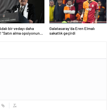
Adalı bir vedayı daha
Galatasaray’da Eren Elmalı
ı! “Satın alma opsiyonunu
sakatlık geçirdi
caklar”