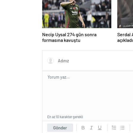
Necip Uysal 274 gün sonra
Serdal 
formasına kavuştu
açıklad
kullana
En az 10 karakter gerekli
Gönder