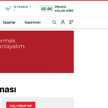
İMSAK'A
İSTANBUL
02:00
KALAN SÜRE
°
Yazarlar
Gazeteler
ması
HIZLI YORUM YAP