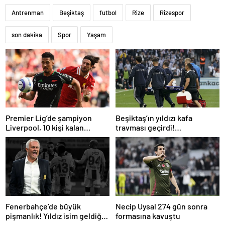
Antrenman
Beşiktaş
futbol
Rize
Rizespor
son dakika
Spor
Yaşam
Premier Lig’de şampiyon
Beşiktaş’ın yıldızı kafa
Liverpool, 10 kişi kalan
travması geçirdi!
Arsenal’e takıldı
Beşiktaş’tan açıklama geldi…
Fenerbahçe’de büyük
Necip Uysal 274 gün sonra
pişmanlık! Yıldız isim geldiği
formasına kavuştu