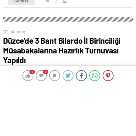
Gönder
0
0
0
0
112 okunma
Düzce’de 3 Bant Bilardo İl Birinciliği
Müsabakalarına Hazırlık Turnuvası
Yapıldı
30 Aralık 2024 13:31
ABONE OL
News