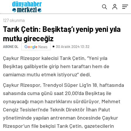
127 okunma
Tarık Çetin: Beşiktaş’ı yenip yeni yıla
mutlu gireceğiz
30 Aralık 2024 13:32
ABONE OL
News
Çaykur Rizespor kalecisi Tarık Çetin, “Yeni yıla
Beşiktaş galibiyetle girip hem taraftarı hem de
camiamızı mutlu etmek istiyoruz” dedi.
Çaykur Rizespor, Trendyol Süper Lig’in 18. haftasında
sahasında cuma günü saat 20.00’da Beşiktaş ile
oynayacağı maçın hazırlıklarını sürdürüyor. Mehmet
Cengiz Tesisleri’nde Teknik Direktör İlhan Palut
yönetiminde yapılan antrenman öncesinde Çaykur
Rizespor’un file bekçisi Tarık Çetin, gazetecilerin