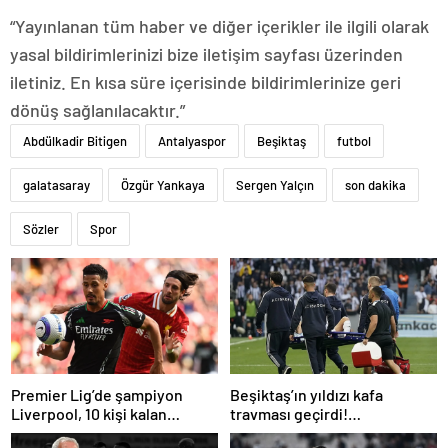
“Yayınlanan tüm haber ve diğer içerikler ile ilgili olarak
yasal bildirimlerinizi bize iletişim sayfası üzerinden
iletiniz. En kısa süre içerisinde bildirimlerinize geri
dönüş sağlanılacaktır.”
Abdülkadir Bitigen
Antalyaspor
Beşiktaş
futbol
galatasaray
Özgür Yankaya
Sergen Yalçın
son dakika
Sözler
Spor
Premier Lig’de şampiyon
Beşiktaş’ın yıldızı kafa
Liverpool, 10 kişi kalan
travması geçirdi!
Arsenal’e takıldı
Beşiktaş’tan açıklama geldi…