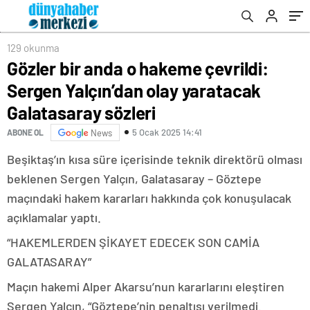
129 okunma
Gözler bir anda o hakeme çevrildi:
Sergen Yalçın’dan olay yaratacak
Galatasaray sözleri
5 Ocak 2025 14:41
ABONE OL
News
Beşiktaş’ın kısa süre içerisinde teknik direktörü olması
beklenen Sergen Yalçın, Galatasaray – Göztepe
maçındaki hakem kararları hakkında çok konuşulacak
açıklamalar yaptı.
“HAKEMLERDEN ŞİKAYET EDECEK SON CAMİA
GALATASARAY”
Maçın hakemi Alper Akarsu’nun kararlarını eleştiren
Sergen Yalçın, “Göztepe’nin penaltısı verilmedi.