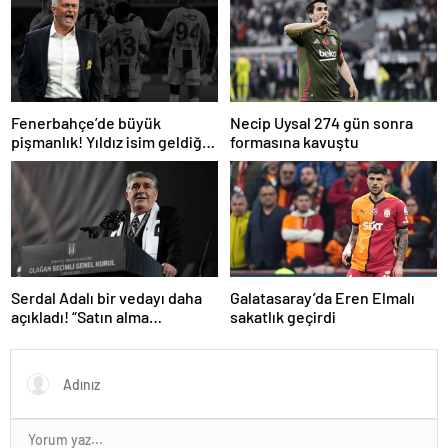
Fenerbahçe’de büyük
Necip Uysal 274 gün sonra
pişmanlık! Yıldız isim geldiği
formasına kavuştu
gibi gidiyor…
Serdal Adalı bir vedayı daha
Galatasaray’da Eren Elmalı
açıkladı! “Satın alma
sakatlık geçirdi
opsiyonunu kullanacaklar”