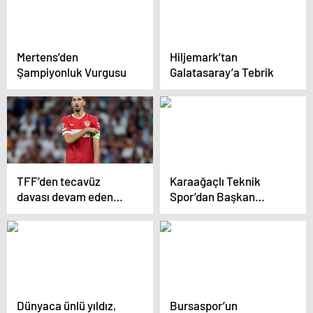
Mertens’den
Hiljemark’tan
Şampiyonluk Vurgusu
Galatasaray’a Tebrik
TFF’den tecavüz
Karaağaçlı Teknik
davası devam eden
Spor’dan Başkan
Atakan Karazor ile ilgili
Durbay’a Destek
açıklama geldi
Gösterisi
Dünyaca ünlü yıldız,
Bursaspor’un