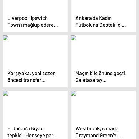
Liverpool, Ipswich
Ankara’da Kadın
Town’ı mağlup ederek
Futboluna Destek İçin
sezona 3 puanla
Ödül Töreni
başladı
Düzenlenecek
Karşıyaka, yeni sezon
Maçın bile önüne geçti!
öncesi transfer
Galatasaray
çalışmalarını
cephesinden Mauro
sürdürüyor
Icardi’nin iptal edilen
golüne tepkiler çığ gibi
Erdoğan’a Riyad
Westbrook, sahada
tepkisi: Her şeye para
Draymond Green’e: