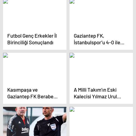
gitti”
Futbol Genç Erkekler İl
Gaziantep FK,
Birinciliği Sonuçlandı
İstanbulspor’u 4-0 ile
Geçti
Kasımpaşa ve
A Milli Takım’ın Eski
Gaziantep FK Beraber
Kalecisi Yılmaz Urul
Başladı
Vefat Etti