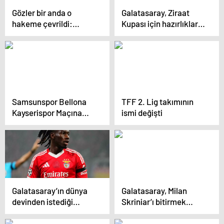
Gözler bir anda o
Galatasaray, Ziraat
hakeme çevrildi:
Kupası için hazırlıklara
Sergen Yalçın’dan olay
başladı
yaratacak Galatasaray
sözleri
Samsunspor Bellona
TFF 2. Lig takımının
Kayserispor Maçına
ismi değişti
Hazırlanıyor
Galatasaray’ın dünya
Galatasaray, Milan
devinden istediği
Skriniar’ı bitirmek
yıldızın sözleşmesi
üzere
feshedildi