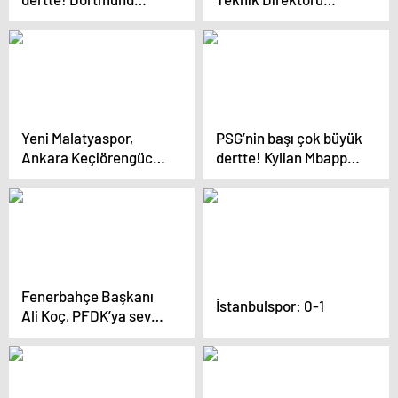
taraftarları, eşi benzeri
Vincenzo Montella
görülmemiş bir
Beşiktaş’ı ziyaret etti
protestoya hazırlanıyor
Yeni Malatyaspor,
PSG’nin başı çok büyük
Ankara Keçiörengücü
dertte! Kylian Mbappe
maçını Şanlıurfa’da
ile davalık oldular
oynayacak
Fenerbahçe Başkanı
İstanbulspor: 0-1
Ali Koç, PFDK’ya sevk
edildi