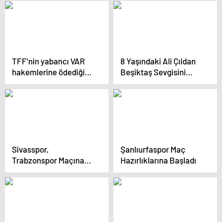
TFF’nin yabancı VAR
8 Yaşındaki Ali Çıldan
hakemlerine ödediği
Beşiktaş Sevgisini
ücret ortaya çıktı
Vapurda Gösterdi
Sivasspor,
Şanlıurfaspor Maç
Trabzonspor Maçına
Hazırlıklarına Başladı
Hazır