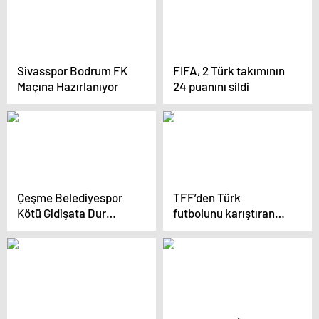
Sivasspor Bodrum FK
FIFA, 2 Türk takımının
Maçına Hazırlanıyor
24 puanını sildi
Çeşme Belediyespor
TFF’den Türk
Kötü Gidişata Dur
futbolunu karıştıran
Diyemedi, Onur Emre
pozisyon için açıklama
Yaldız Kadro Dışı
geldi