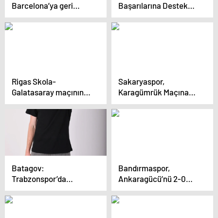
Barcelona’ya geri
Başarılarına Destek
dönüyor
Ziyareti
Rigas Skola-
Sakaryaspor,
Galatasaray maçının
Karagümrük Maçına
ilk 11’leri belli oldu
Hazırlanıyor
Batagov:
Bandırmaspor,
Trabzonspor’da
Ankaragücü’nü 2-0
Şampiyonluk İstiyoruz
Mağlup Etti