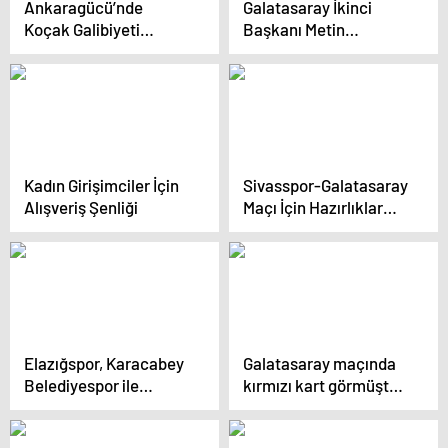
Ankaragücü’nde
Galatasaray İkinci
Koçak Galibiyeti
Başkanı Metin
Değerlendirdi
Öztürk’ten Sert
Açıklamalar: ‘Barış
Alper’i Kasten
Sakatladılar’
Kadın Girişimciler İçin
Sivasspor-Galatasaray
Alışveriş Şenliği
Maçı İçin Hazırlıklar
Devam Ediyor
Elazığspor, Karacabey
Galatasaray maçında
Belediyespor ile
kırmızı kart görmüştü,
Deplasmanda
yıllar önceki
Karşılaşıyor
Fenerbahçe paylaşımı