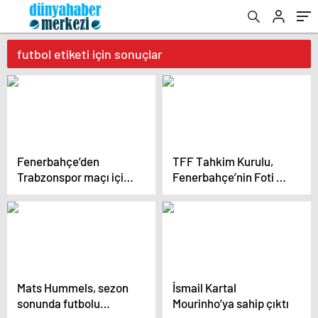
futbol etiketi için sonuçlar
Fenerbahçe’den
TFF Tahkim Kurulu,
Trabzonspor maçı için
Fenerbahçe’nin Foti ve
TFF’ye flaş çağrı
Zufic’in cezalarına
yaptığı itirazı reddetti
Mats Hummels, sezon
İsmail Kartal
sonunda futbolu
Mourinho’ya sahip çıktı