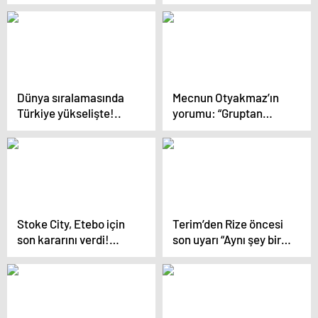
Dünya sıralamasında
Mecnun Otyakmaz’ın
Türkiye yükselişte!..
yorumu: “Gruptan
neden çıkamayalım?”
Stoke City, Etebo için
Terim’den Rize öncesi
son kararını verdi!…
son uyarı “Aynı şey bir
daha asla olmasın”