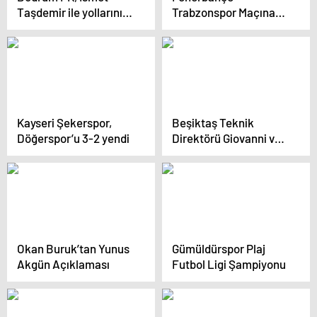
Taşdemir ile yollarını
Trabzonspor Maçına
ayırdı
Hazırlanıyor
Kayseri Şekerspor,
Beşiktaş Teknik
Döğerspor’u 3-2 yendi
Direktörü Giovanni van
Bronckhorst: Zor bir
maç olacak
Okan Buruk’tan Yunus
Gümüldürspor Plaj
Akgün Açıklaması
Futbol Ligi Şampiyonu