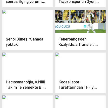
sonrası ilginç yorum:
Trabzonspor’un Oyunu
Osimhen çok mu iyi
Değil
oynadı?
Şenol Güneş: ‘Sahada
Fenerbahçe’den
yoktuk’
Kızılyıldız’a Transfer:
Rade Krunic Yeni
Takımında
Hacıosmanoğlu, A Milli
Kocaelispor
Takım ile Yemekte Bir
Taraftarından TFF’ye
Araya Geldi
Protesto: Siyah Çelenk
Bıraktılar