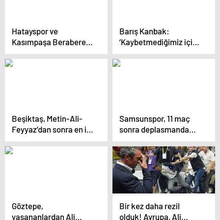
Hatayspor ve
Barış Kanbak:
Kasımpaşa Berabere
‘Kaybetmediğimiz için
Kaldı
mutluyuz’
Beşiktaş, Metin-Ali-
Samsunspor, 11 maç
Feyyaz’dan sonra en iyi
sonra deplasmanda
forvet oyuncularını bu
galibiyet aldı
sene seyredecek
Göztepe,
Bir kez daha rezil
yaşananlardan Ali
olduk! Avrupa, Ali