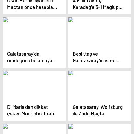
Okan Buruk isyan etti:
A Milli Takım,
Maçtan önce hesaplar
Karadağ’a 3-1 Mağlup
yapılmış
Olup Play-Off’a
Yükseldi
Galatasaray’da
Beşiktaş ve
umduğunu bulamayan
Galatasaray’ın istediği
Yusuf Demir, ezeli
Rayan Cherki’nin
rakibe imza atacak
bonservisi dudak
uçuklattı
Di Maria’dan dikkat
Galatasaray, Wolfsburg
çeken Mourinho itirafı
ile Zorlu Maçta