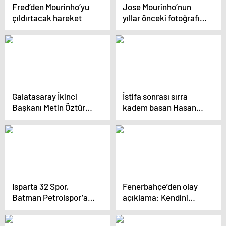
Fred’den Mourinho’yu
Jose Mourinho’nun
çıldırtacak hareket
yıllar önceki fotoğrafı
taraftarı delirtti
Galatasaray İkinci
İstifa sonrası sırra
Başkanı Metin Öztürk
kadem basan Hasan
Fenerbahçe’ye ateş
Arat’tan flaş hamle
püskürdü
Isparta 32 Spor,
Fenerbahçe’den olay
Batman Petrolspor’a
açıklama: Kendini
Yenildi
bilmez şahıs