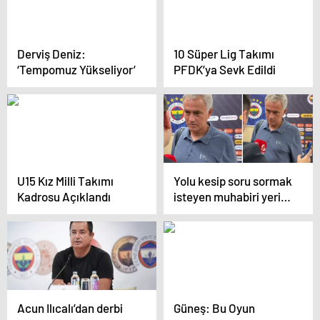
Derviş Deniz:
10 Süper Lig Takımı
‘Tempomuz Yükseliyor’
PFDK’ya Sevk Edildi
U15 Kız Milli Takımı
Yolu kesip soru sormak
Kadrosu Açıklandı
isteyen muhabiri yerin
dibine soktu: Sen
kimsin?
Acun Ilıcalı’dan derbi
Güneş: Bu Oyun