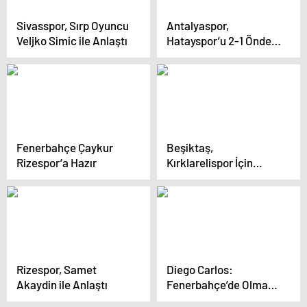
Sivasspor, Sırp Oyuncu
Antalyaspor,
Veljko Simic ile Anlaştı
Hatayspor’u 2-1 Önde
Geçti
Fenerbahçe Çaykur
Beşiktaş,
Rizespor’a Hazır
Kırklarelispor İçin
Hazırlanıyor
Rizespor, Samet
Diego Carlos:
Akaydin ile Anlaştı
Fenerbahçe’de Olmak
İçin Çok Mutluyum