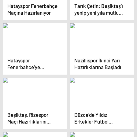
Hatayspor Fenerbahçe
Tarık Çetin: Beşiktaş’ı
Maçına Hazırlanıyor
yenip yeni yıla mutlu
gireceğiz
Hatayspor
Nazillispor İkinci Yarı
Fenerbahçe’ye
Hazırlıklarına Başladı
Hazırlanıyor
Beşiktaş, Rizespor
Düzce’de Yıldız
Maçı Hazırlıklarını
Erkekler Futbol
Sürdürüyor
Müsabakaları
Sonuçlandı: Hürriyet