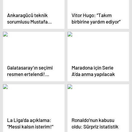
Ankaragücü teknik
Vitor Hugo: “Takım
sorumlusu Mustafa
birbirine yardım ediyor”
Dalcı: “Tek eksik
goldü”
Galatasaray’ın seçimi
Maradona için Serie
resmen ertelendi!…
A’da anma yapılacak
La Liga’da açıklama:
Ronaldo’nun kabusu
“Messi kalsın isterim!”
oldu: Sürpriz istatistik