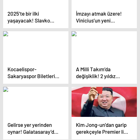
2025’te bir ilki
İmzayı atmak üzere!
yaşayacak! Slavko
Vinicius’un yeni
Vincic, Portekiz-
sözleşmesinde madde
Danimarka maçını
herkesi şaşkına çevirdi
yönetecek
Kocaelispor-
A Milli Takım’da
Sakaryaspor Biletleri
değişiklik! 2 yıldız
Tükendi
birden kadrodan
çıkarıldı
Gelirse yer yerinden
Kim Jong-un’dan garip
oynar! Galatasaray’dan
gerekçeyle Premier lig
Süper Lig’i sallayacak
yasağı