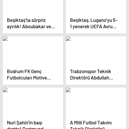
Beşiktaş’ta sürpriz
Beşiktaş, Lugano’yu 5-
ayrılık! Aboubakar ve
1 yenerek UEFA Avrupa
Chamberlain’in gitmesi
Ligi’nde lig aşamasına
beklenirken genç yıldız
kaldı
takımdan ayrıldı
Bodrum FK Genç
Trabzonspor Teknik
Futbolcuları Motive
Direktörü Abdullah
Olduklarını Söyledi
Avcı: Yarın akşam en
iyi şekilde maça hazır
olmak istiyoruz
Nuri Şahin’in başı
A Milli Futbol Takımı
dertte! Dortmund
Teknik Direktörü