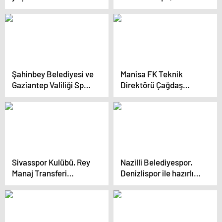
Koç’u sorumlu tuttu:
Koç’a yapılan saldırıyı
Taraftarlarımızı
konuşuyor
provoke etti
Şahinbey Belediyesi ve
Manisa FK Teknik
Gaziantep Valiliği Spor
Direktörü Çağdaş
Altyapısını
Çavuş Taraftarlardan
Güçlendirmek İçin
Destek Bekliyor
Protokol İmzaladı
Sivasspor Kulübü, Rey
Nazilli Belediyespor,
Manaj Transferi
Denizlispor ile hazırlık
Hakkında Açıklama
maçında berabere
Yaptı
kaldı