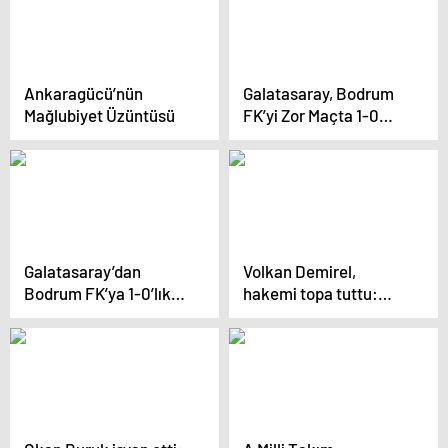
olay oldu
Ankaragücü’nün
Galatasaray, Bodrum
Mağlubiyet Üzüntüsü
FK’yi Zor Maçta 1-0
Yendi
Galatasaray’dan
Volkan Demirel,
Bodrum FK’ya 1-0’lık
hakemi topa tuttu:
Zafer
Galatasaray’a karşı
14’e 10 oynadık