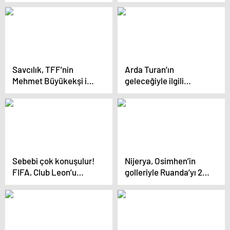
bırakacak
Savcılık, TFF’nin
Arda Turan’ın
Mehmet Büyükekşi için
geleceğiyle ilgili
yaptığı suç duyurusuna
futbolcusundan kafa
takipsizlik kararı verdi
karıştıran açıklama
Sebebi çok konuşulur!
Nijerya, Osimhen’in
FIFA, Club Leon’u
golleriyle Ruanda’yı 2-
Kulüpler Dünya
0 yendi
Kupası’ndan men etti