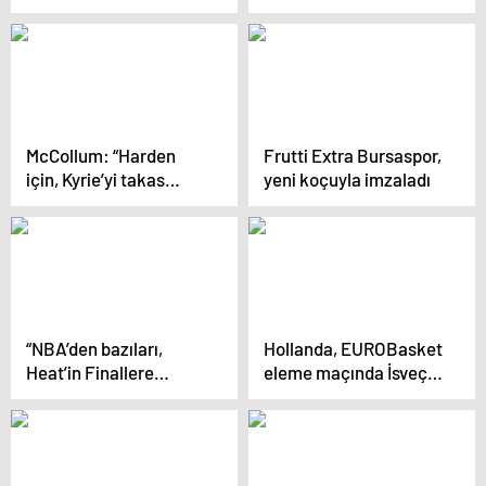
olarak bakıyor
“Daha şut
atamıyorsun!”
McCollum: “Harden
Frutti Extra Bursaspor,
için, Kyrie’yi takas
yeni koçuyla imzaladı
ederdim…”
“NBA’den bazıları,
Hollanda, EUROBasket
Heat’in Finallere
eleme maçında İsveç’i
çıkışını ‘şans eseri’
devirdi
olarak görüyor” iddiası