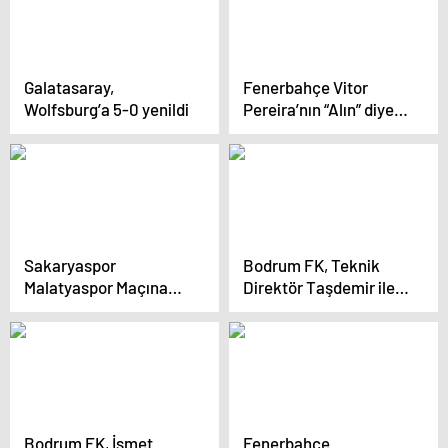
Galatasaray,
Fenerbahçe Vitor
Wolfsburg’a 5-0 yenildi
Pereira’nın “Alın” diye
yalvardığı Gyökeres’in
yerine bakın kimi
transfer etmiş
Sakaryaspor
Bodrum FK, Teknik
Malatyaspor Maçına
Direktör Taşdemir ile
Hazır
Ayrıldı
Bodrum FK, İsmet
Fenerbahçe