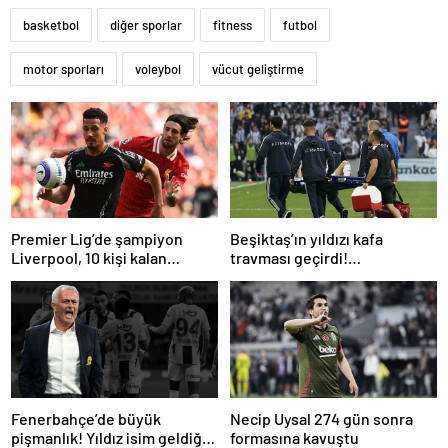
basketbol
diğer sporlar
fitness
futbol
motor sporları
voleybol
vücut geliştirme
Premier Lig’de şampiyon
Beşiktaş’ın yıldızı kafa
Liverpool, 10 kişi kalan
travması geçirdi!
Arsenal’e takıldı
Beşiktaş’tan açıklama geldi…
Fenerbahçe’de büyük
Necip Uysal 274 gün sonra
pişmanlık! Yıldız isim geldiği
formasına kavuştu