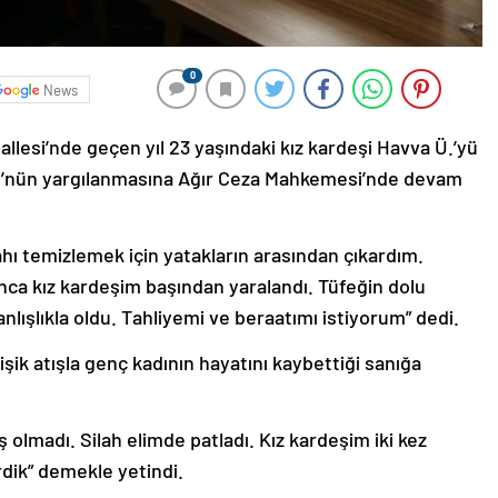
0
News
hallesi’nde geçen yıl 23 yaşındaki kız kardeşi Havva Ü.’yü
Ü.’nün yargılanmasına Ağır Ceza Mahkemesi’nde devam
ahı temizlemek için yatakların arasından çıkardım.
lınca kız kardeşim başından yaralandı. Tüfeğin dolu
lışlıkla oldu. Tahliyemi ve beraatımı istiyorum” dedi.
işik atışla genç kadının hayatını kaybettiği sanığa
ış olmadı. Silah elimde patladı. Kız kardeşim iki kez
rdik” demekle yetindi.