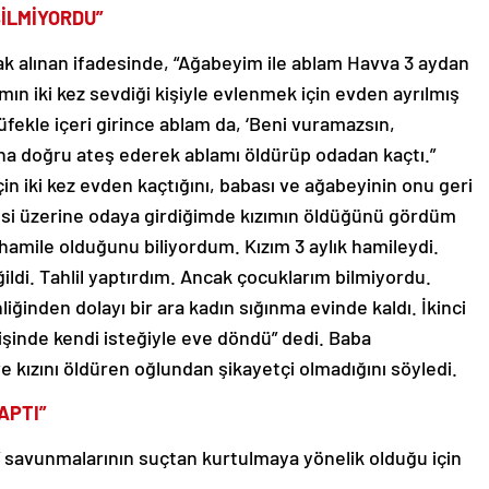
BİLMİYORDU”
ak alınan ifadesinde, “Ağabeyim ile ablam Havva 3 aydan
ın iki kez sevdiği kişiyle evlenmek için evden ayrılmış
fekle içeri girince ablam da, ‘Beni vuramazsın,
a doğru ateş ederek ablamı öldürüp odadan kaçtı.”
in iki kez evden kaçtığını, babası ve ağabeyinin onu geri
 sesi üzerine odaya girdiğimde kızımın öldüğünü gördüm
hamile olduğunu biliyordum. Kızım 3 aylık hamileydi.
ğildi. Tahlil yaptırdım. Ancak çocuklarım bilmiyordu.
inden dolayı bir ara kadın sığınma evinde kaldı. İkinci
dişinde kendi isteğiyle eve döndü” dedi. Baba
 kızını öldüren oğlundan şikayetçi olmadığını söyledi.
APTI”
” savunmalarının suçtan kurtulmaya yönelik olduğu için