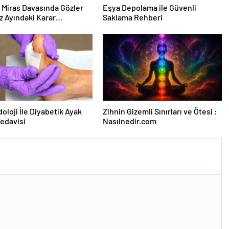
ık Miras Davasında Gözler
Eşya Depolama ile Güvenli
 Ayındaki Karar
Saklama Rehberi
sına Çevrildi
oloji İle Diyabetik Ayak
Zihnin Gizemli Sınırları ve Ötesi :
Tedavisi
Nasılnedir.com