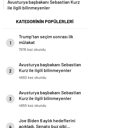
Avusturya başbakanı Sebastian Kurz
ile ilgili bilinmeyenler
KATEGORİNİN POPÜLERLERİ
Trump’tan seçim sonrası ilk
mülakat
1
7976 kez okundu
Avusturya başbakanı Sebastian
Kurz ile ilgili bilinmeyenler
2
4993 kez okundu
Avusturya başbakanı Sebastian
Kurz ile ilgili bilinmeyenler
3
4955 kez okundu
Joe Biden 6 aylık hedeflerini
açıkladı. Senato buz gibi…
4