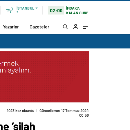
İMSAK'A
İSTANBUL
02:00
KALAN SÜRE
°
Yazarlar
Gazeteler
1023 kez okundu
|
Güncelleme: 17 Temmuz 2024
00:58
e ‘silah