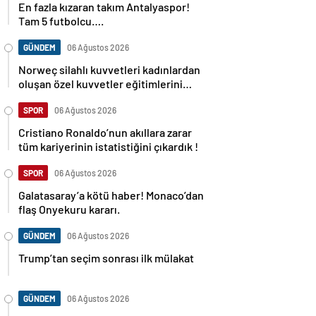
En fazla kızaran takım Antalyaspor!
Tam 5 futbolcu….
GÜNDEM
06 Ağustos 2026
Norweç silahlı kuvvetleri kadınlardan
oluşan özel kuvvetler eğitimlerini
başlattı.
SPOR
06 Ağustos 2026
Cristiano Ronaldo’nun akıllara zarar
tüm kariyerinin istatistiğini çıkardık !
SPOR
06 Ağustos 2026
Galatasaray’a kötü haber! Monaco’dan
flaş Onyekuru kararı.
GÜNDEM
06 Ağustos 2026
Trump’tan seçim sonrası ilk mülakat
GÜNDEM
06 Ağustos 2026