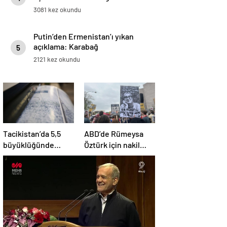
3081 kez okundu
Putin’den Ermenistan’ı yıkan
açıklama: Karabağ
5
Azerbaycan’ın ayrılmaz bir
2121 kez okundu
parçasıdır!
Tacikistan’da 5,5
ABD’de Rümeysa
büyüklüğünde
Öztürk için nakil
deprem meydana
kararı
geldi