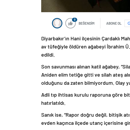
0
BEĞENDİM
ABONE OL
Diyarbakır’ın Hani ilçesinin Çardaklı Ma
av tüfeğiyle öldüren ağabeyi İbrahim 
edildi.
Son savunması alınan katil ağabey, “Sil
Aniden elim tetiğe gitti ve silah ateş a
olduğunu da zaten bilmiyordum. Olay yan
Adli tıp ihtisas kurulu raporuna göre bit
hatırlatıldı.
Sanık ise, “Rapor doğru değil, bitişik at
evden kaçınca ilçede utanç içerisine gi