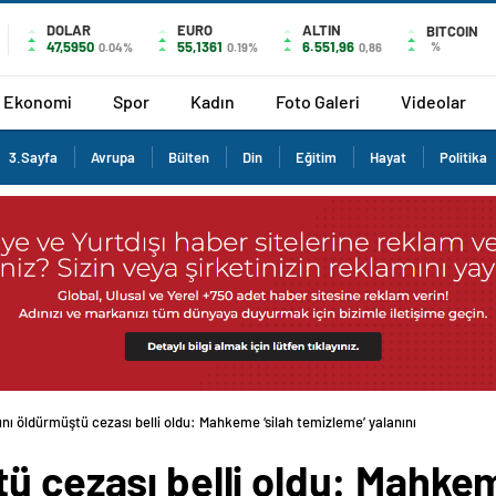
DOLAR
EURO
ALTIN
BITCOIN
47,5950
55,1361
6.551,96
%
0.04%
0.19%
0,86
Ekonomi
Spor
Kadın
Foto Galeri
Videolar
3.Sayfa
Avrupa
Bülten
Din
Eğitim
Hayat
Politika
ını öldürmüştü cezası belli oldu: Mahkeme ‘silah temizleme’ yalanını
ü cezası belli oldu: Mahkem