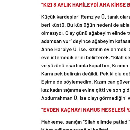
“KIZI 3 AYLIK HAMİLEYDİ AMA KİMSE 
Küçük kardeşleri Remziye Ü. tanık olar
beri küstü. Bu küslüğün nedeni de ablam
olmasıydı. Olay günü ağabeyim elinde tü
adamsan vur’ deyince ağabeyim kafasın
Anne Harbiye Ü. ise, kızının evlenmek iç
eve istemediklerini belirterek, “Silah
ve yüzünü eşarbımla kapattım. Kızımın 
Karnı pek belirgin değildi. Pek kilolu de
Eşime de söylemedim. Kızım can güvenliğ
kez kadın sığınma evine gitti ve son gi
Abdurrahman Ü. ise olayı görmediğini ve
“EVDEN KAÇMAYI NAMUS MESELESİ Y
Mahkeme, sanığın “Silah elimde patladı
itibar edilemeyeceğini belirtti.