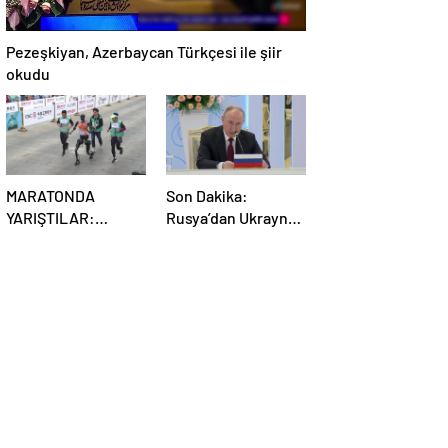
Pezeşkiyan, Azerbaycan Türkçesi ile şiir
okudu
MARATONDA
Son Dakika:
YARIŞTILAR:
Rusya’dan Ukrayna
Robotlar ve insanlar
kararı! Kremlin
karşı karşıya!
duyurdu…