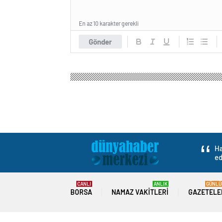
En az 10 karakter gerekli
Gönder
Ha
ed
CANLI
ANLIK
GÜNLÜ
BORSA
NAMAZ VAKITLERI
GAZETELE