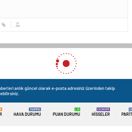
berleri anlık güncel olarak e-posta adresiniz üzerinden takip
ebilirsiniz.
K
TAHMİNİ
LİG
EKONOMİ
E
R
HAVA DURUMU
PUAN DURUMU
HISSELER
PARI