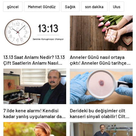
güncel
Mehmet Gündüz
Sağlık
son dakika
Ulus
13.13 Saat Anlamı Nedir? 13.13
Anneler Günü nasıl ortaya
Çift Saatlerin Anlamı Nasıl
çıktı! Anneler Günü tarihçesi!
Yorumlanır?
Anneler Günü ilk kez ne
zaman kutlandı?
7 ilde kene alarmı! Kendisi
Derideki bu değişimler cilt
kadar yanlış uygulamalar da
kanseri sinyali olabilir! Cilt
öldürüyor… Sakın bu hataları
kanserinden korunmanın
yapmayın
yolları