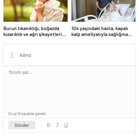
Burun tıkanıklığı, boğazda
104 yaşındaki hasta, kapalı
kızarıklık ve ağrı şikayetleri
kalp ameliyatıyla sağlığına
göz ardı edilmemeli! Burun
kavuştu
tıkanıklığının nedenleri… Tat
ve koku kaybı neden olur?
En az 10 karakter gerekli
Gönder