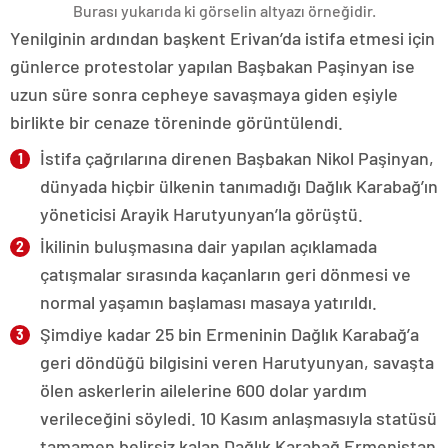
Burası yukarıda ki görselin altyazı örneğidir.
Yenilginin ardından başkent Erivan’da istifa etmesi için
günlerce protestolar yapılan Başbakan Paşinyan ise
uzun süre sonra cepheye savaşmaya giden eşiyle
birlikte bir cenaze töreninde görüntülendi.
İstifa çağrılarına direnen Başbakan Nikol Paşinyan,
dünyada hiçbir ülkenin tanımadığı Dağlık Karabağ’ın
yöneticisi Arayik Harutyunyan’la görüştü.
İkilinin buluşmasına dair yapılan açıklamada
çatışmalar sırasında kaçanların geri dönmesi ve
normal yaşamın başlaması masaya yatırıldı.
Şimdiye kadar 25 bin Ermeninin Dağlık Karabağ’a
geri döndüğü bilgisini veren Harutyunyan, savaşta
ölen askerlerin ailelerine 600 dolar yardım
verileceğini söyledi. 10 Kasım anlaşmasıyla statüsü
tamamen belirsiz kalan Dağlık Karabağ Ermenistan