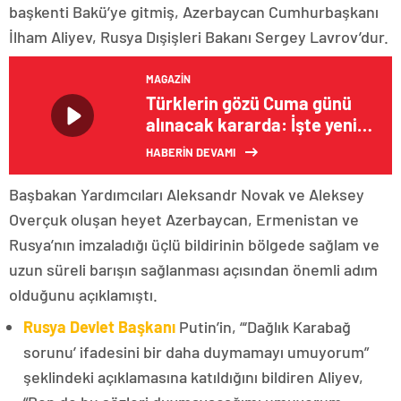
başkenti Bakü’ye gitmiş, Azerbaycan Cumhurbaşkanı
İlham Aliyev, Rusya Dışişleri Bakanı Sergey Lavrov’dur.
MAGAZIN
Türklerin gözü Cuma günü
alınacak kararda: İşte yeni
Alman vatandaşlığı şartları
HABERİN DEVAMI
Başbakan Yardımcıları Aleksandr Novak ve Aleksey
Overçuk oluşan heyet Azerbaycan, Ermenistan ve
Rusya’nın imzaladığı üçlü bildirinin bölgede sağlam ve
uzun süreli barışın sağlanması açısından önemli adım
olduğunu açıklamıştı.
Rusya Devlet Başkanı
Putin’in, “‘Dağlık Karabağ
sorunu’ ifadesini bir daha duymamayı umuyorum”
şeklindeki açıklamasına katıldığını bildiren Aliyev,