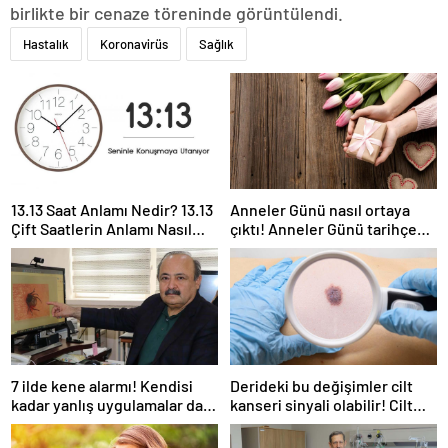
birlikte bir cenaze töreninde görüntülendi.
Hastalık
Koronavirüs
Sağlık
13.13 Saat Anlamı Nedir? 13.13
Anneler Günü nasıl ortaya
Çift Saatlerin Anlamı Nasıl
çıktı! Anneler Günü tarihçesi!
Yorumlanır?
Anneler Günü ilk kez ne
zaman kutlandı?
7 ilde kene alarmı! Kendisi
Derideki bu değişimler cilt
kadar yanlış uygulamalar da
kanseri sinyali olabilir! Cilt
öldürüyor… Sakın bu hataları
kanserinden korunmanın
yapmayın
yolları