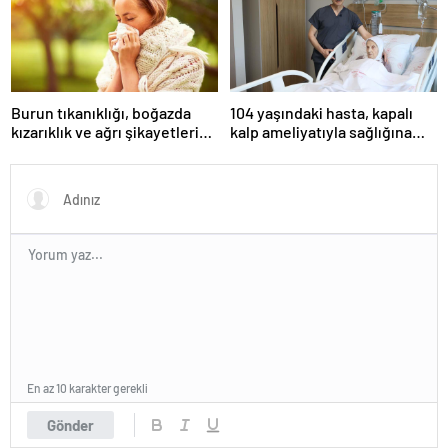
Burun tıkanıklığı, boğazda
104 yaşındaki hasta, kapalı
kızarıklık ve ağrı şikayetleri
kalp ameliyatıyla sağlığına
göz ardı edilmemeli! Burun
kavuştu
tıkanıklığının nedenleri… Tat
ve koku kaybı neden olur?
En az 10 karakter gerekli
Gönder