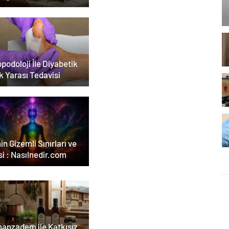
emi
podoloji İle Diyabetik
k Yarası Tedavisi
in Gizemli Sınırları ve
i : Nasılnedir.com
anzadem ile Katkısız