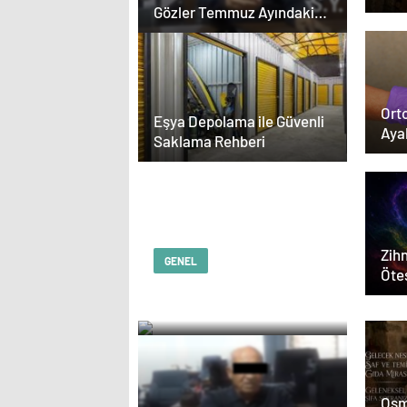
Dön
Gözler Temmuz Ayındaki
Karar Duruşmasına Çevrildi
Orto
Eşya Depolama ile Güvenli
Aya
Saklama Rehberi
Zihn
GENEL
Ötes
Kurumsal İnternet
Rehberi
Osm