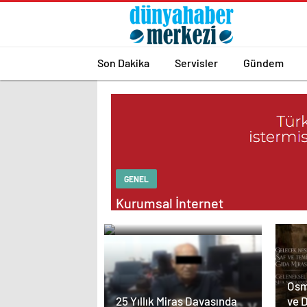
Son Dakika
Servisler
Gündem
GENEL
Kurumsal İnternet
Rehberi
Osm
ve 
25 Yıllık Miras Davasında