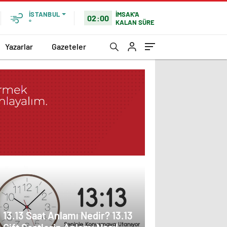
İMSAK'A
İSTANBUL
02:00
KALAN SÜRE
°
Yazarlar
Gazeteler
13.13 Saat Anlamı Nedir? 13.13