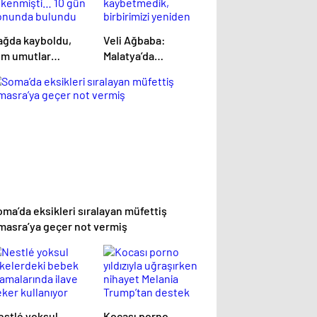
ağda kayboldu,
Veli Ağbaba:
üm umutlar
Malatya’da
ükenmişti… 10 gün
kaybetmedik,
onunda bulundu
birbirimizi yeniden
kazandık
ma’da eksikleri sıralayan müfettiş
masra’ya geçer not vermiş
estlé yoksul
Kocası porno