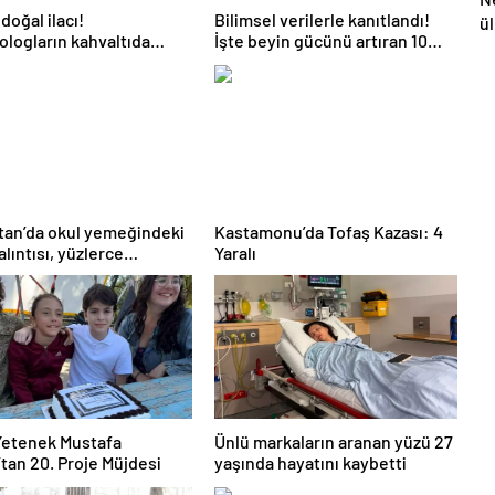
doğal ilacı!
Bilimsel verilerle kanıtlandı!
ü
ologların kahvaltıda
İşte beyin gücünü artıran 10
m
lmesini önerdiği 5 besin
besin!
şe
tan’da okul yemeğindeki
Kastamonu’da Tofaş Kazası: 4
alıntısı, yüzlerce
Yaralı
iyi zehirledi
Yetenek Mustafa
Ünlü markaların aranan yüzü 27
tan 20. Proje Müjdesi
yaşında hayatını kaybetti