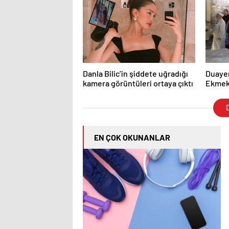
Danla Bilic’in şiddete uğradığı
Duayen
kamera görüntüleri ortaya çıktı
Ekmek
Verildi
D
EN ÇOK OKUNANLAR