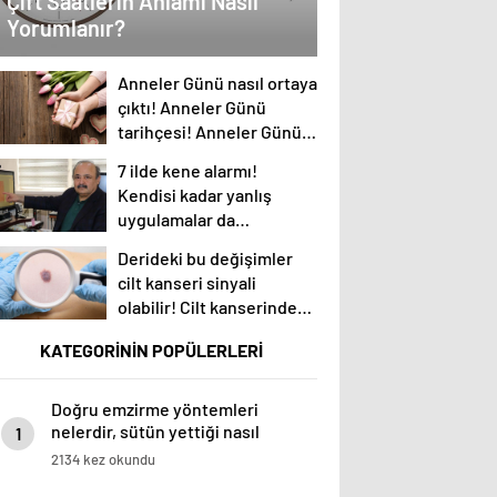
Çift Saatlerin Anlamı Nasıl
Yorumlanır?
Anneler Günü nasıl ortaya
çıktı! Anneler Günü
tarihçesi! Anneler Günü
ilk kez ne zaman kutlandı?
7 ilde kene alarmı!
Kendisi kadar yanlış
uygulamalar da
öldürüyor… Sakın bu
Derideki bu değişimler
hataları yapmayın
cilt kanseri sinyali
olabilir! Cilt kanserinden
korunmanın yolları
KATEGORİNİN POPÜLERLERİ
Doğru emzirme yöntemleri
nelerdir, sütün yettiği nasıl
1
anlaşılır?
2134 kez okundu