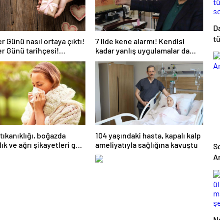
D
t
r Günü nasıl ortaya çıktı!
7 ilde kene alarmı! Kendisi
t
r Günü tarihçesi!
kadar yanlış uygulamalar da
r Günü ilk kez ne zaman
öldürüyor… Sakın bu hataları
s
dı?
yapmayın
tıkanıklığı, boğazda
104 yaşındaki hasta, kapalı kalp
lık ve ağrı şikayetleri göz
ameliyatıyla sağlığına kavuştu
So
dilmemeli! Burun
A
klığının nedenleri… Tat
u kaybı neden olur?
N