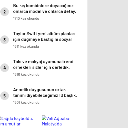
Bu kış kombinlere doyacağınız
onlarca model ve onlarca detay.
2
1710 kez okundu
Taylor Swift yeni albüm planları
için düğmeye bastığını sosyal
3
medyadan duyurdu!
1611 kez okundu
Takı ve makyaj uyumuna trend
örnekleri sizler için derledik.
4
1510 kez okundu
Annelik duygusunun ortak
tanımı diyebileceğimiz 10 başlık.
5
1501 kez okundu