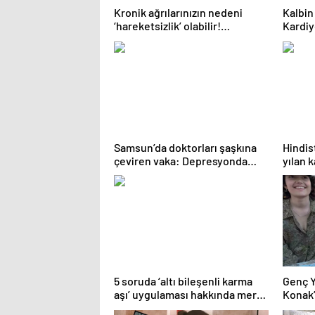
Kronik ağrılarınızın nedeni
Kalbin 
‘hareketsizlik’ olabilir!
Kardiy
Hareketsizliğin vücutta yol
tüketi
açtığı 7 hasar
Samsun’da doktorları şaşkına
Hindis
çeviren vaka: Depresyonda
yılan k
olan hasta 56 gün boyunca
öğrenc
uyudu! “Adeta donmuş gibiydi”
5 soruda ‘altı bileşenli karma
Genç 
aşı’ uygulaması hakkında merak
Konak’
edilenler