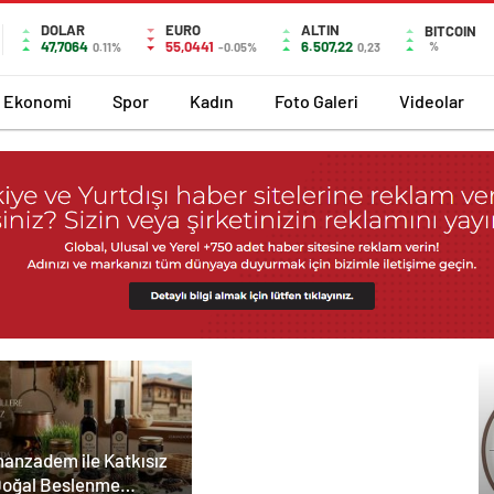
DOLAR
EURO
ALTIN
BITCOIN
47,7064
55,0441
6.507,22
%
0.11%
-0.05%
0,23
Ekonomi
Spor
Kadın
Foto Galeri
Videolar
anzadem ile Katkısız
Doğal Beslenme