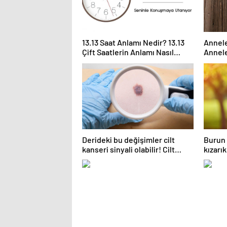
13.13 Saat Anlamı Nedir? 13.13
Annele
Çift Saatlerin Anlamı Nasıl
Annele
Yorumlanır?
Annele
kutlan
Derideki bu değişimler cilt
Burun 
kanseri sinyali olabilir! Cilt
kızarık
kanserinden korunmanın
ardı e
yolları
tıkanı
ve kok