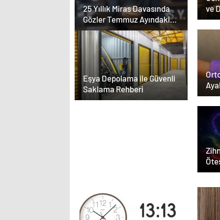
ve 
25 Yıllık Miras Davasında
Dön
Gözler Temmuz Ayındaki
Karar Duruşmasına Çevrildi
Orto
Eşya Depolama ile Güvenli
Aya
Saklama Rehberi
Zihn
Ötes