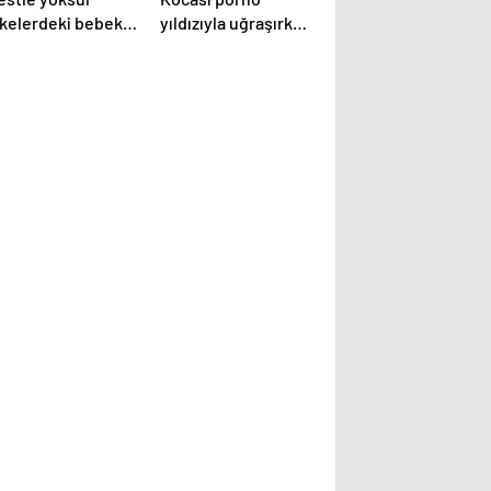
lkelerdeki bebek
yıldızıyla uğraşırken
amalarında ilave
nihayet Melania
ker kullanıyor
Trump’tan destek
geldi