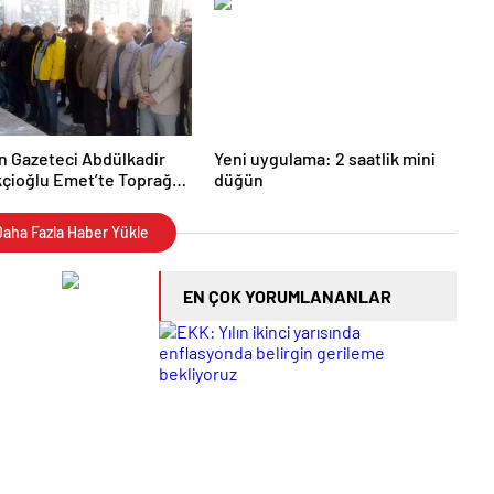
 Gazeteci Abdülkadir
Yeni uygulama: 2 saatlik mini
çioğlu Emet’te Toprağa
düğün
aha Fazla Haber Yükle
EN ÇOK YORUMLANANLAR