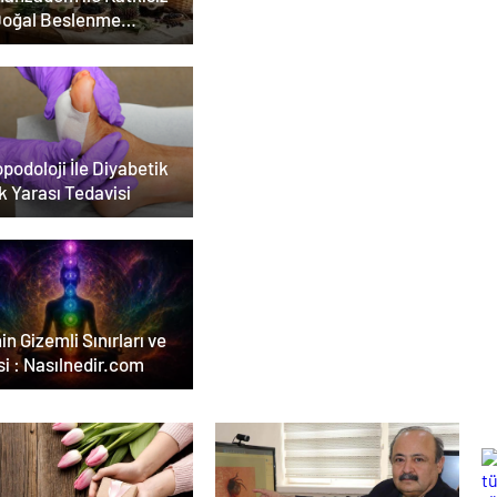
Doğal Beslenme
emi
podoloji İle Diyabetik
k Yarası Tedavisi
in Gizemli Sınırları ve
i : Nasılnedir.com