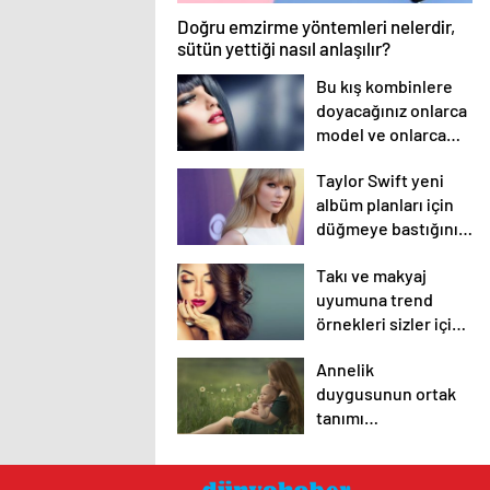
Doğru emzirme yöntemleri nelerdir,
sütün yettiği nasıl anlaşılır?
Bu kış kombinlere
doyacağınız onlarca
model ve onlarca
detay.
Taylor Swift yeni
albüm planları için
düğmeye bastığını
sosyal medyadan
Takı ve makyaj
duyurdu!
uyumuna trend
örnekleri sizler için
derledik.
Annelik
duygusunun ortak
tanımı
diyebileceğimiz 10
başlık.