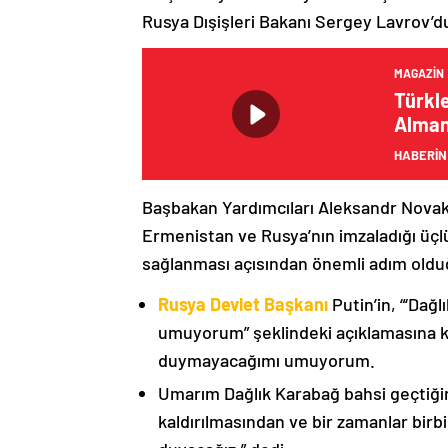
Rusya Dışişleri Bakanı Sergey Lavrov’d
MAGAZIN
Türkl
Alman 
HABERİN
Başbakan Yardımcıları Aleksandr Nova
Ermenistan ve Rusya’nın imzaladığı üçlü
sağlanması açısından önemli adım oldu
Rusya Devlet Başkanı
Putin’in, “‘Dağ
umuyorum” şeklindeki açıklamasına kat
duymayacağımı umuyorum.
Umarım Dağlık Karabağ bahsi geçtiği
kaldırılmasından ve bir zamanlar birbi