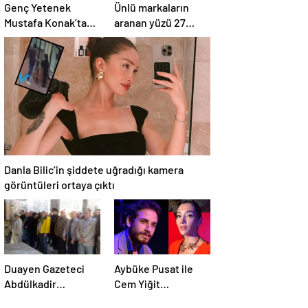
Genç Yetenek
Ünlü markaların
Mustafa Konak’tan
aranan yüzü 27
20. Proje Müjdesi
yaşında hayatını
kaybetti
Danla Bilic’in şiddete uğradığı kamera
görüntüleri ortaya çıktı
Duayen Gazeteci
Aybüke Pusat ile
Abdülkadir
Cem Yiğit
Ekmekçioğlu
Üzümoğlu’nun