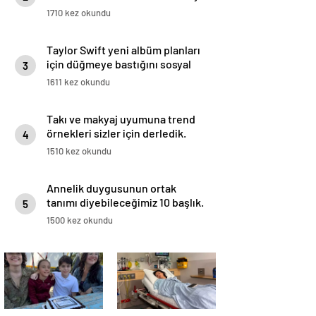
1710 kez okundu
Taylor Swift yeni albüm planları
için düğmeye bastığını sosyal
3
medyadan duyurdu!
1611 kez okundu
Takı ve makyaj uyumuna trend
örnekleri sizler için derledik.
4
1510 kez okundu
Annelik duygusunun ortak
tanımı diyebileceğimiz 10 başlık.
5
1500 kez okundu