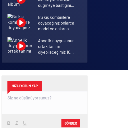
düğmeye bastığını
sosyal medyadan
duyurdu!
Bu kış kombinlere
doyacağınız onlarca
model ve onlarca
detay.
Annelik duygusunun
ortak tanımı
diyebileceğimiz 10
başlık.
Koronavirüsü hafif
geçirmek için 10 öneri
HIZLI YORUM YAP
GÖNDER