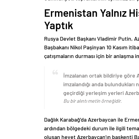
Ermenistan Yalnız H
Yaptık
Rusya Devlet Başkanı Vladimir Putin, 
Başbakanı Nikol Paşinyan 10 Kasım itib
çatışmaların durması için bir anlaşma i
İmzalanan ortak bildiriye göre
imzalandığı anda bulundukları n
geçirdiği yerleşim yerleri Aze
Bu bir alıntı metin örneğidir.
Dağlık Karabağ’da Azerbaycan ile Erme
ardından bölgedeki durum ile ilgili t
oluşan heyet Azerbaycan’ın başkenti B