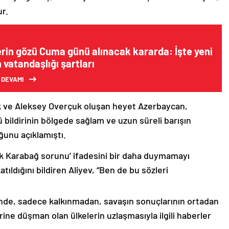
ur.
erin gözü Cuma günü alınacak kararda: İşte yeni
vatandaşlığı şartları
 DEVAMI
k ve Aleksey Overçuk oluşan heyet Azerbaycan,
 bildirinin bölgede sağlam ve uzun süreli barışın
ğunu açıklamıştı.
lık Karabağ sorunu’ ifadesini bir daha duymamayı
ıldığını bildiren Aliyev, “Ben de bu sözleri
nde, sadece kalkınmadan, savaşın sonuçlarının ortadan
rine düşman olan ülkelerin uzlaşmasıyla ilgili haberler