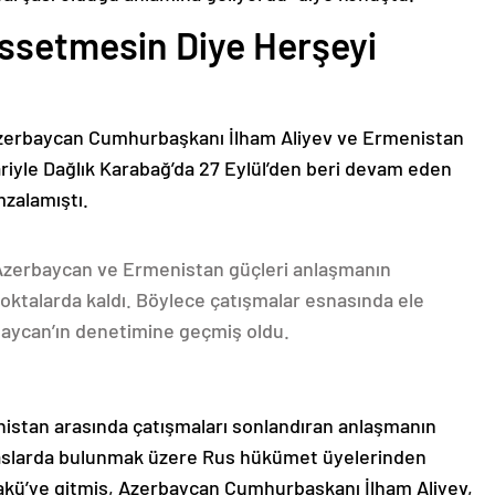
issetmesin Diye Herşeyi
Azerbaycan Cumhurbaşkanı İlham Aliyev ve Ermenistan
ariyle Dağlık Karabağ’da 27 Eylül’den beri devam eden
mzalamıştı.
 Azerbaycan ve Ermenistan güçleri anlaşmanın
oktalarda kaldı. Böylece çatışmalar esnasında ele
rbaycan’ın denetimine geçmiş oldu.
nistan arasında çatışmaları sonlandıran anlaşmanın
emaslarda bulunmak üzere Rus hükümet üyelerinden
akü’ye gitmiş, Azerbaycan Cumhurbaşkanı İlham Aliyev,