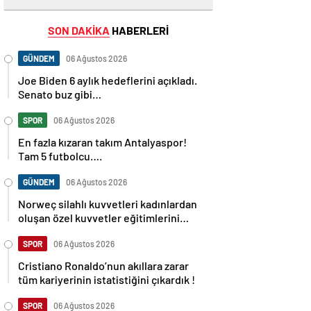
SON DAKİKA
HABERLERİ
GÜNDEM
06 Ağustos 2026
Joe Biden 6 aylık hedeflerini açıkladı.
Senato buz gibi…
SPOR
06 Ağustos 2026
En fazla kızaran takım Antalyaspor!
Tam 5 futbolcu….
GÜNDEM
06 Ağustos 2026
Norweç silahlı kuvvetleri kadınlardan
oluşan özel kuvvetler eğitimlerini
başlattı.
SPOR
06 Ağustos 2026
Cristiano Ronaldo’nun akıllara zarar
tüm kariyerinin istatistiğini çıkardık !
SPOR
06 Ağustos 2026