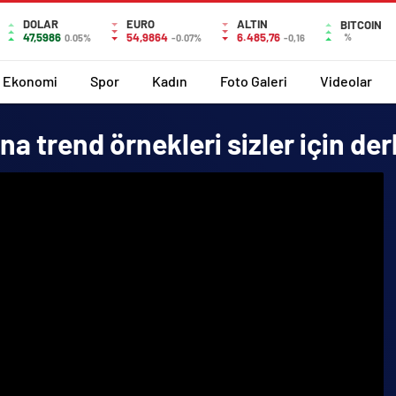
DOLAR
EURO
ALTIN
BITCOIN
47,5986
54,9864
6.485,76
%
0.05%
-0.07%
-0,16
Ekonomi
Spor
Kadın
Foto Galeri
Videolar
 trend örnekleri sizler için der