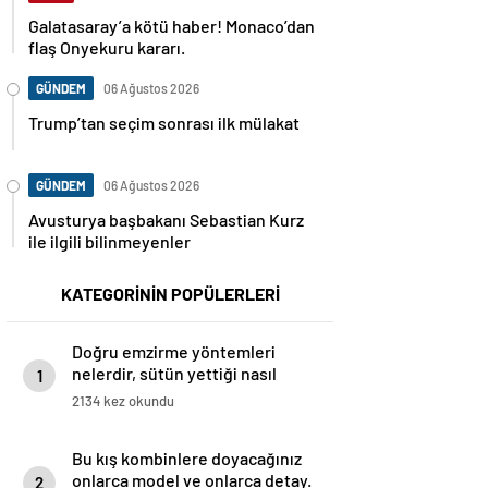
Galatasaray’a kötü haber! Monaco’dan
flaş Onyekuru kararı.
GÜNDEM
06 Ağustos 2026
Trump’tan seçim sonrası ilk mülakat
GÜNDEM
06 Ağustos 2026
Avusturya başbakanı Sebastian Kurz
ile ilgili bilinmeyenler
KATEGORİNİN POPÜLERLERİ
Doğru emzirme yöntemleri
nelerdir, sütün yettiği nasıl
1
anlaşılır?
2134 kez okundu
Bu kış kombinlere doyacağınız
onlarca model ve onlarca detay.
2