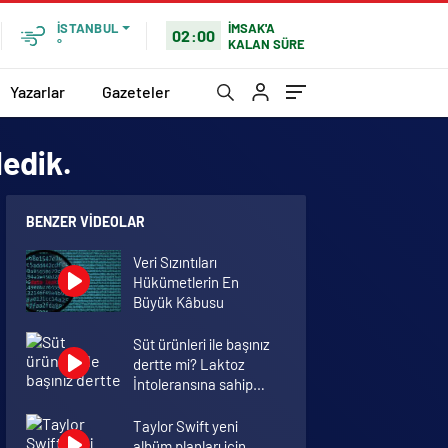
İMSAK'A
İSTANBUL
02:00
KALAN SÜRE
°
Yazarlar
Gazeteler
ledik.
BENZER VIDEOLAR
Veri Sızıntıları
Hükümetlerin En
Büyük Kâbusu
Süt ürünleri ile başınız
dertte mi? Laktoz
İntoleransına sahip
olabilirsiniz!
Taylor Swift yeni
albüm planları için