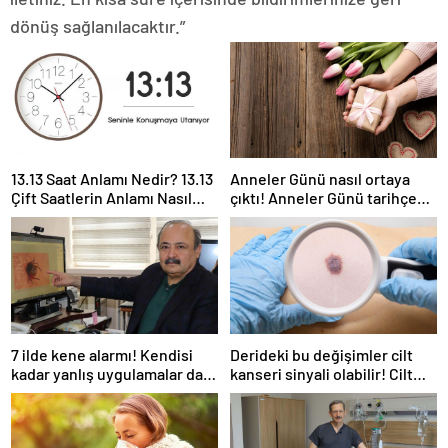
dönüş sağlanılacaktır.”
13.13 Saat Anlamı Nedir? 13.13
Anneler Günü nasıl ortaya
Çift Saatlerin Anlamı Nasıl
çıktı! Anneler Günü tarihçesi!
Yorumlanır?
Anneler Günü ilk kez ne
zaman kutlandı?
7 ilde kene alarmı! Kendisi
Derideki bu değişimler cilt
kadar yanlış uygulamalar da
kanseri sinyali olabilir! Cilt
öldürüyor… Sakın bu hataları
kanserinden korunmanın
yapmayın
yolları