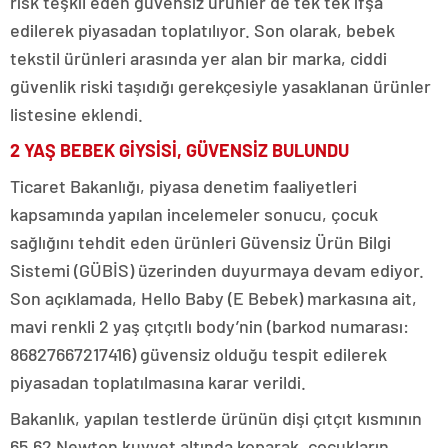
risk teşkil eden güvensiz ürünler de tek tek ifşa
edilerek piyasadan toplatılıyor. Son olarak, bebek
tekstil ürünleri arasında yer alan bir marka, ciddi
güvenlik riski taşıdığı gerekçesiyle yasaklanan ürünler
listesine eklendi.
2 YAŞ BEBEK GİYSİSİ, GÜVENSİZ BULUNDU
Ticaret Bakanlığı, piyasa denetim faaliyetleri
kapsamında yapılan incelemeler sonucu, çocuk
sağlığını tehdit eden ürünleri Güvensiz Ürün Bilgi
Sistemi (GÜBİS) üzerinden duyurmaya devam ediyor.
Son açıklamada, Hello Baby (E Bebek) markasına ait,
mavi renkli 2 yaş çıtçıtlı body’nin (barkod numarası:
86827667217416) güvensiz olduğu tespit edilerek
piyasadan toplatılmasına karar verildi.
Bakanlık, yapılan testlerde ürünün dişi çıtçıt kısmının
65,62 Newton kuvvet altında koparak, çocukların