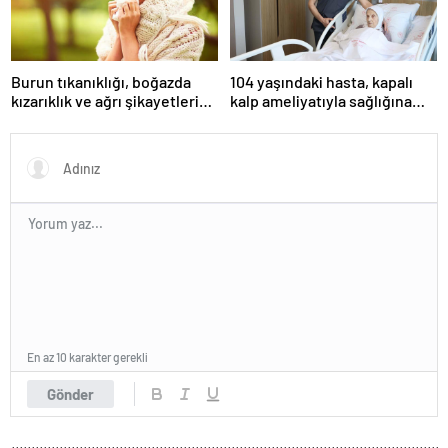
Burun tıkanıklığı, boğazda
104 yaşındaki hasta, kapalı
kızarıklık ve ağrı şikayetleri
kalp ameliyatıyla sağlığına
göz ardı edilmemeli! Burun
kavuştu
tıkanıklığının nedenleri… Tat
ve koku kaybı neden olur?
En az 10 karakter gerekli
Gönder