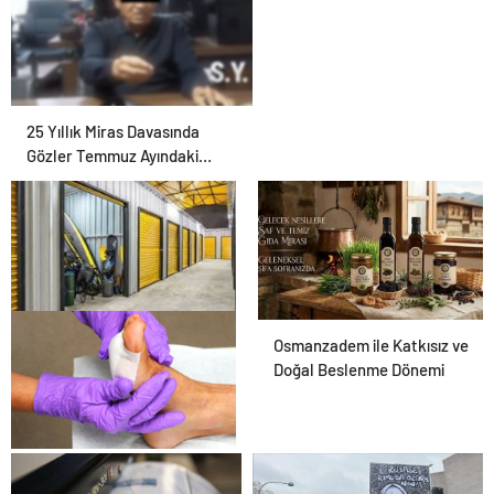
25 Yıllık Miras Davasında
Gözler Temmuz Ayındaki
Karar Duruşmasına Çevrildi
Eşya Depolama ile Güvenli
Osmanzadem ile Katkısız ve
Saklama Rehberi
Doğal Beslenme Dönemi
Ortopodoloji İle Diyabetik