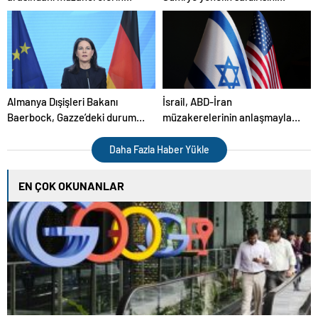
ikinci turu cumartesi Roma’da
“korkunç” olarak nitelendirdi
yapılacak
Almanya Dışişleri Bakanı
İsrail, ABD-İran
Baerbock, Gazze’deki durumu
müzakerelerinin anlaşmayla
“felaket” olarak nitelendirdi
sonuçlanma ihtimalinden
endişe ediyor
Daha Fazla Haber Yükle
EN ÇOK OKUNANLAR