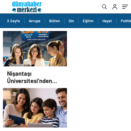
3.Sayfa
Avrupa
Bülten
Din
Eğitim
Hayat
Politi
Nişantaşı
Üniversitesi’nden
2026 YKS Adaylarına
Çifte Güvence: Sabit
Ücret ve Kesintisiz
Burs