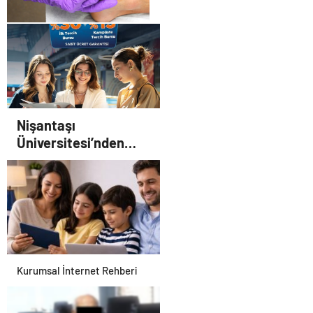
Ortopodoloji İle Diyabetik
Ayak Yarası Tedavisi
Nişantaşı
Üniversitesi’nden
2026 YKS Adaylarına
Çifte Güvence: Sabit
Ücret ve Kesintisiz
Burs
Kurumsal İnternet Rehberi