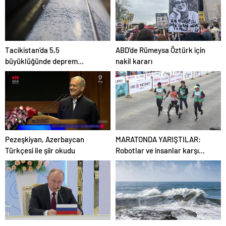
Ayak Yarası Tedavisi
Tacikistan’da 5,5
ABD’de Rümeysa Öztürk için
büyüklüğünde deprem
nakil kararı
meydana geldi
Pezeşkiyan, Azerbaycan
MARATONDA YARIŞTILAR:
Türkçesi ile şiir okudu
Robotlar ve insanlar karşı
karşıya!