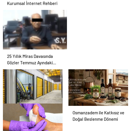
Kurumsal İnternet Rehberi
25 Yıllık Miras Davasında
Gözler Temmuz Ayındaki
Karar Duruşmasına Çevrildi
Eşya Depolama ile Güvenli
Osmanzadem ile Katkısız ve
Saklama Rehberi
Doğal Beslenme Dönemi