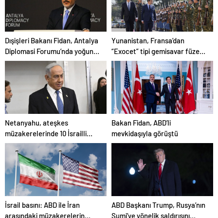
Dışişleri Bakanı Fidan, Antalya
Yunanistan, Fransa’dan
Diplomasi Forumu’nda yoğun
“Exocet” tipi gemisavar füze
diplomasi trafiğini sürdürdü
almaya hazırlanıyor
Netanyahu, ateşkes
Bakan Fidan, ABD’li
müzakerelerinde 10 İsrailli
mevkidaşıyla görüştü
esirin tek seferde
salıverilmesini amaçladıklarını
savundu
İsrail basını: ABD ile İran
ABD Başkanı Trump, Rusya’nın
arasındaki müzakerelerin
Sumi’ye yönelik saldırısını