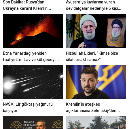
Son Dakika: Rusya’dan
Avustralya kıyılarına vuran
Ukrayna kararı! Kremlin
dev dalgalar nedeniyle 5 kişi
duyurdu…
öldü
Etna Yanardağı yeniden
Hizbullah Lideri: ”Kimse bize
faaliyette! Lav ve kül geceyi
silah bıraktıramaz”
aydınlattı…
NASA: Lir göktaşı yağmuru
Kremlin’in ateşkes
başlıyor
açıklamasına Zelenskiy’den
jet hızıyla yalanlama!