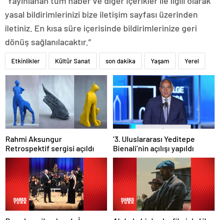
“Yayınlanan tüm haber ve diğer içerikler ile ilgili olarak
yasal bildirimlerinizi bize iletişim sayfası üzerinden
iletiniz. En kısa süre içerisinde bildirimlerinize geri
dönüş sağlanılacaktır.”
Etkinlikler
Kültür Sanat
son dakika
Yaşam
Yerel
Rahmi Aksungur
‘3. Uluslararası Yeditepe
Retrospektif sergisi açıldı
Bienali’nin açılışı yapıldı