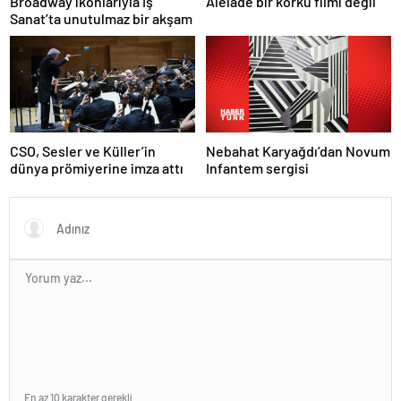
Broadway ikonlarıyla İş
Alelade bir korku filmi değil
Sanat’ta unutulmaz bir akşam
Nebahat Karyağdı’dan Novum
CSO, Sesler ve Küller’in
Infantem sergisi
dünya prömiyerine imza attı
En az 10 karakter gerekli