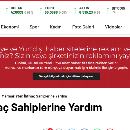
DOLAR
EURO
ALTIN
BITCOIN
47,6009
55,0598
6.515,23
%
0.06%
0.08%
0,29
Ekonomi
Spor
Kadın
Foto Galeri
Videolar
Marmaris’ten İhtiyaç Sahiplerine Yardım
aç Sahiplerine Yardım