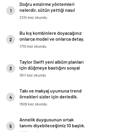
Doğru emzirme yöntemleri
nelerdir, sütün yettiği nasıl
1
anlaşılır?
2134 kez okundu
Bu kış kombinlere doyacağınız
onlarca model ve onlarca detay.
2
1710 kez okundu
Taylor Swift yeni albüm planları
için düğmeye bastığını sosyal
3
medyadan duyurdu!
1611 kez okundu
Takı ve makyaj uyumuna trend
örnekleri sizler için derledik.
4
1509 kez okundu
Annelik duygusunun ortak
tanımı diyebileceğimiz 10 başlık.
5