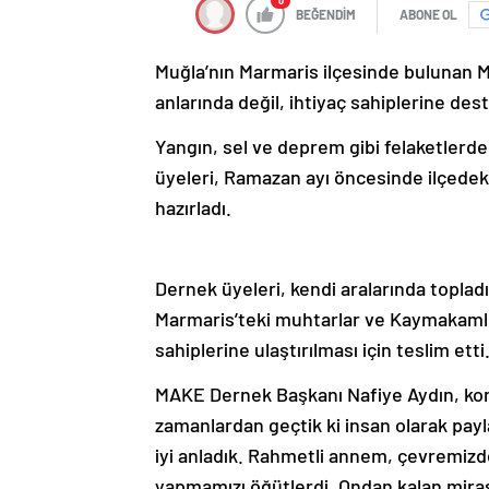
0
BEĞENDİM
ABONE OL
Muğla’nın Marmaris ilçesinde bulunan 
anlarında değil, ihtiyaç sahiplerine de
Yangın, sel ve deprem gibi felaketler
üyeleri, Ramazan ayı öncesinde ilçedeki 
hazırladı.
Dernek üyeleri, kendi aralarında topladı
Marmaris’teki muhtarlar ve Kaymakamlık
sahiplerine ulaştırılması için teslim etti
MAKE Dernek Başkanı Nafiye Aydın, konuy
zamanlardan geçtik ki insan olarak pay
iyi anladık. Rahmetli annem, çevremizde
yapmamızı öğütlerdi. Ondan kalan mirası