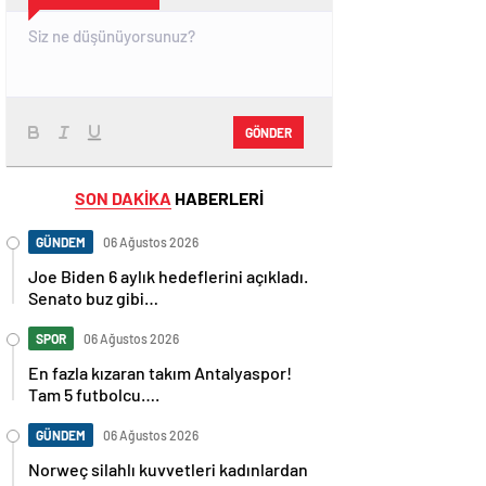
GÖNDER
SON DAKİKA
HABERLERİ
GÜNDEM
06 Ağustos 2026
Joe Biden 6 aylık hedeflerini açıkladı.
Senato buz gibi…
SPOR
06 Ağustos 2026
En fazla kızaran takım Antalyaspor!
Tam 5 futbolcu….
GÜNDEM
06 Ağustos 2026
Norweç silahlı kuvvetleri kadınlardan