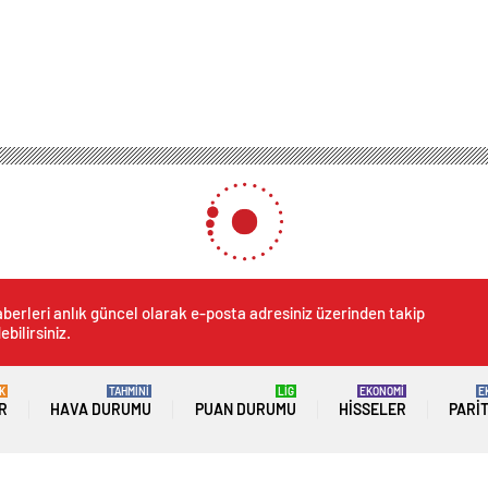
berleri anlık güncel olarak e-posta adresiniz üzerinden takip
ebilirsiniz.
K
TAHMİNİ
LİG
EKONOMİ
E
R
HAVA DURUMU
PUAN DURUMU
HISSELER
PARI