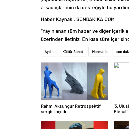
arkadaşlarımın da desteğiyle bu yardım
Haber Kaynak : SONDAKIKA.COM
“Yayınlanan tüm haber ve diğer içerikler i
üzerinden iletiniz. En kısa süre içerisin
Aydın
Kültür Sanat
Marmaris
son dak
Rahmi Aksungur Retrospektif
‘3. Ulu
sergisi açıldı
Bienali’