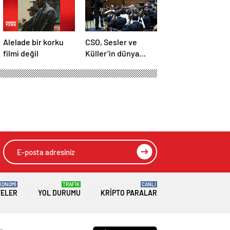
Alelade bir korku
CSO, Sesler ve
filmi değil
Küller’in dünya
prömiyerine imza
attı
KONOMİ
TRAFİK
CANLI
TELER
YOL DURUMU
KRIPTO PARALAR