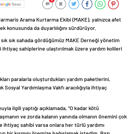
0
News
Marmaris Arama Kurtarma Ekibi (MAKE), yalnızca afet
stek konusunda da duyarlılığını sürdürüyor.
de sık sık sahada gördüğümüz MAKE Derneği yönetim
ihtiyaç sahiplerine ulaştırılmak üzere yardım kolileri
kları paralarla oluşturdukları yardım paketlerini,
 Sosyal Yardımlaşma Vakfı aracılığıyla ihtiyaç
.
la ilgili yaptığı açıklamada, “O kadar kötü
laşmanın ve zorda kalanın yanında olmanın önemini çok
 ihtiyaç sahibi varsa onlara her türlü yardımı
n bir kısmını ilçemize bağışlamak istedim. Bazı