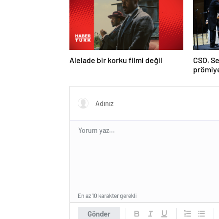
Alelade bir korku filmi değil
CSO, Se
prömiye
En az 10 karakter gerekli
Gönder