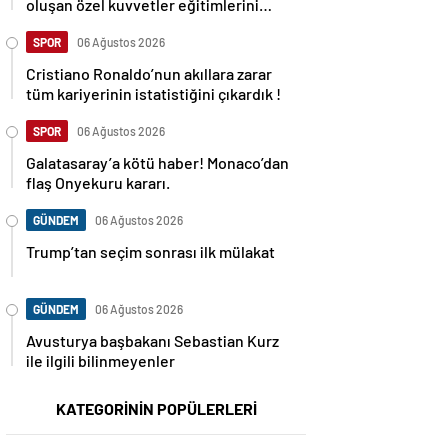
oluşan özel kuvvetler eğitimlerini
başlattı.
SPOR
06 Ağustos 2026
Cristiano Ronaldo’nun akıllara zarar
tüm kariyerinin istatistiğini çıkardık !
SPOR
06 Ağustos 2026
Galatasaray’a kötü haber! Monaco’dan
flaş Onyekuru kararı.
GÜNDEM
06 Ağustos 2026
Trump’tan seçim sonrası ilk mülakat
GÜNDEM
06 Ağustos 2026
Avusturya başbakanı Sebastian Kurz
ile ilgili bilinmeyenler
KATEGORİNİN POPÜLERLERİ