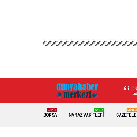
Ha
ed
CANLI
ANLIK
GÜNLÜ
BORSA
NAMAZ VAKITLERI
GAZETELE