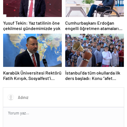
Yusuf Tekin: Yaz tatilinin öne
Cumhurbaşkanı Erdoğan
çekilmesi gündemimizde yok
engelli öğretmen atamaları
için tarih verdi
Karabük Üniversitesi Rektörü
İstanbul’da tüm okullarda ilk
Fatih Kırışık, Sosyalfest’i
ders başladı: Konu “afet
anlattı
farkındalığı”