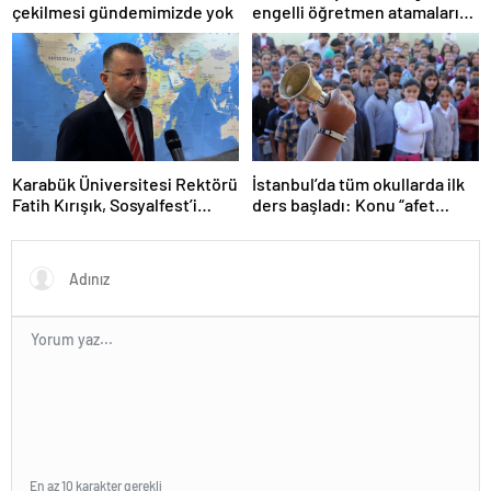
çekilmesi gündemimizde yok
engelli öğretmen atamaları
için tarih verdi
Karabük Üniversitesi Rektörü
İstanbul’da tüm okullarda ilk
Fatih Kırışık, Sosyalfest’i
ders başladı: Konu “afet
anlattı
farkındalığı”
En az 10 karakter gerekli