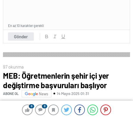
En az 10 karakter gerekli
Gönder
97 okunma
MEB: Öğretmenlerin şehir içi yer
değiştirme başvuruları başlıyor
14 Mayıs 2025 01:31
ABONE OL
News
0
0
0
0
Milli Eğitim Bakanlığı (MEB), kadrolu öğretmenlerin il içi
isteğe bağlı yer değişikliği başvurularına ilişkin takvimi
duyurdu.