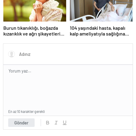
Burun tıkanıklığı, boğazda
104 yaşındaki hasta, kapalı
kızarıklık ve ağrı şikayetleri
kalp ameliyatıyla sağlığına
göz ardı edilmemeli! Burun
kavuştu
tıkanıklığının nedenleri… Tat
ve koku kaybı neden olur?
En az 10 karakter gerekli
Gönder