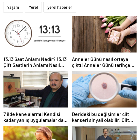
Yaşam
Yerel
yerel haberler
13.13 Saat Anlamı Nedir? 13.13
Anneler Günü nasıl ortaya
Çift Saatlerin Anlamı Nasıl
çıktı! Anneler Günü tarihçesi!
Yorumlanır?
Anneler Günü ilk kez ne
zaman kutlandı?
7 ilde kene alarmı! Kendisi
Derideki bu değişimler cilt
kadar yanlış uygulamalar da
kanseri sinyali olabilir! Cilt
öldürüyor… Sakın bu hataları
kanserinden korunmanın
yapmayın
yolları