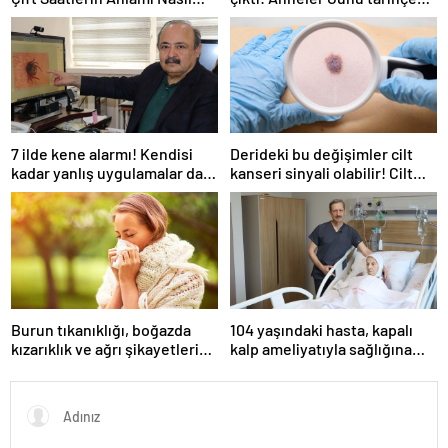
Yorumlanır?
Anneler Günü ilk kez ne
zaman kutlandı?
7 ilde kene alarmı! Kendisi
Derideki bu değişimler cilt
kadar yanlış uygulamalar da
kanseri sinyali olabilir! Cilt
öldürüyor… Sakın bu hataları
kanserinden korunmanın
yapmayın
yolları
Burun tıkanıklığı, boğazda
104 yaşındaki hasta, kapalı
kızarıklık ve ağrı şikayetleri
kalp ameliyatıyla sağlığına
göz ardı edilmemeli! Burun
kavuştu
tıkanıklığının nedenleri… Tat
ve koku kaybı neden olur?