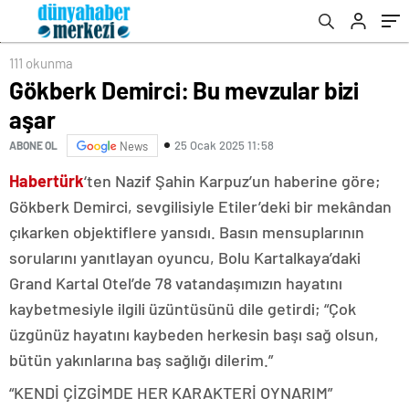
111 okunma
Gökberk Demirci: Bu mevzular bizi
aşar
25 Ocak 2025 11:58
ABONE OL
News
Habertürk
‘ten Nazif Şahin Karpuz’un haberine göre;
Gökberk Demirci, sevgilisiyle Etiler’deki bir mekândan
çıkarken objektiflere yansıdı. Basın mensuplarının
sorularını yanıtlayan oyuncu, Bolu Kartalkaya’daki
Grand Kartal Otel’de 78 vatandaşımızın hayatını
kaybetmesiyle ilgili üzüntüsünü dile getirdi; “Çok
üzgünüz hayatını kaybeden herkesin başı sağ olsun,
bütün yakınlarına baş sağlığı dilerim.”
“KENDİ ÇİZGİMDE HER KARAKTERİ OYNARIM”