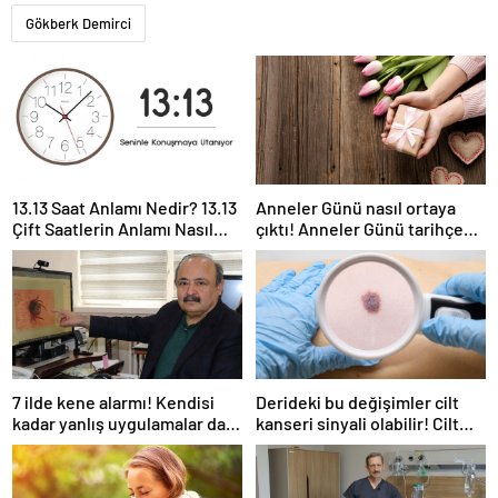
Gökberk Demirci
13.13 Saat Anlamı Nedir? 13.13
Anneler Günü nasıl ortaya
Çift Saatlerin Anlamı Nasıl
çıktı! Anneler Günü tarihçesi!
Yorumlanır?
Anneler Günü ilk kez ne
zaman kutlandı?
7 ilde kene alarmı! Kendisi
Derideki bu değişimler cilt
kadar yanlış uygulamalar da
kanseri sinyali olabilir! Cilt
öldürüyor… Sakın bu hataları
kanserinden korunmanın
yapmayın
yolları