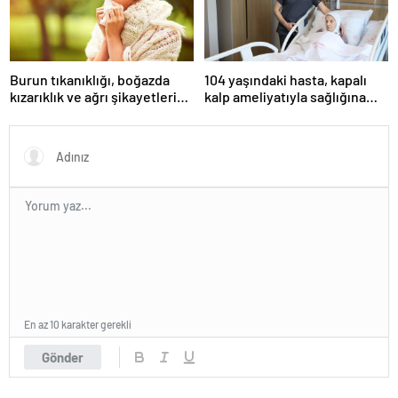
Burun tıkanıklığı, boğazda
104 yaşındaki hasta, kapalı
kızarıklık ve ağrı şikayetleri
kalp ameliyatıyla sağlığına
göz ardı edilmemeli! Burun
kavuştu
tıkanıklığının nedenleri… Tat
ve koku kaybı neden olur?
En az 10 karakter gerekli
Gönder