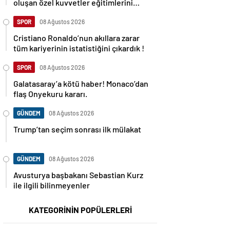
oluşan özel kuvvetler eğitimlerini
başlattı.
SPOR
08 Ağustos 2026
Cristiano Ronaldo’nun akıllara zarar
tüm kariyerinin istatistiğini çıkardık !
SPOR
08 Ağustos 2026
Galatasaray’a kötü haber! Monaco’dan
flaş Onyekuru kararı.
GÜNDEM
08 Ağustos 2026
Trump’tan seçim sonrası ilk mülakat
GÜNDEM
08 Ağustos 2026
Avusturya başbakanı Sebastian Kurz
ile ilgili bilinmeyenler
KATEGORİNİN POPÜLERLERİ