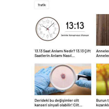
Trafik
13.13 Saat Anlamı Nedir? 13.13 Çift
Anneler
Saatlerin Anlamı Nasıl
Anneler
Yorumlanır?
Günü il
Derideki bu değişimler cilt
Burun t
kanseri sinyali olabilir! Cilt
kızarıkl