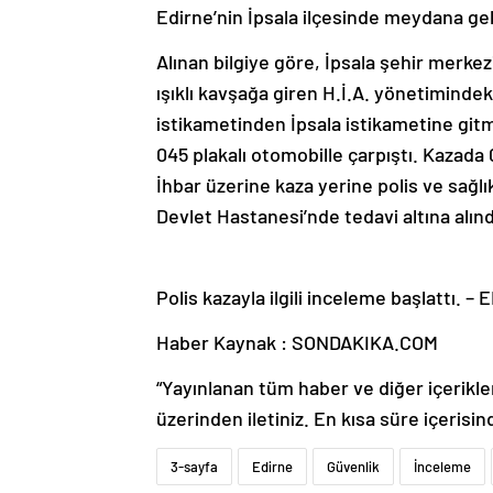
Edirne’nin İpsala ilçesinde meydana gele
Alınan bilgiye göre, İpsala şehir merk
ışıklı kavşağa giren H.İ.A. yönetiminde
istikametinden İpsala istikametine git
045 plakalı otomobille çarpıştı. Kazada
İhbar üzerine kaza yerine polis ve sağlık
Devlet Hastanesi’nde tedavi altına alınd
Polis kazayla ilgili inceleme başlattı. –
Haber Kaynak : SONDAKIKA.COM
“Yayınlanan tüm haber ve diğer içerikler i
üzerinden iletiniz. En kısa süre içerisin
3-sayfa
Edirne
Güvenlik
İnceleme