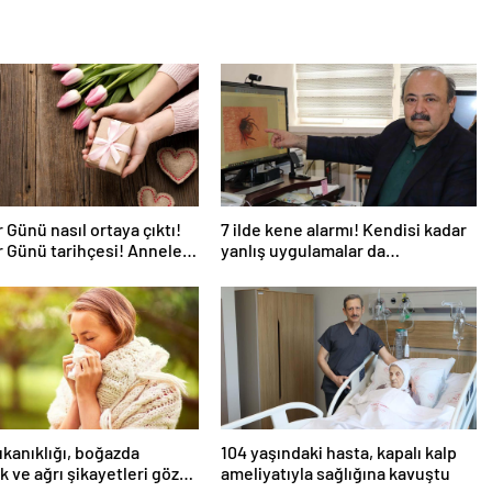
 Günü nasıl ortaya çıktı!
7 ilde kene alarmı! Kendisi kadar
 Günü tarihçesi! Anneler
yanlış uygulamalar da
k kez ne zaman kutlandı?
öldürüyor… Sakın bu hataları
yapmayın
ıkanıklığı, boğazda
104 yaşındaki hasta, kapalı kalp
ık ve ağrı şikayetleri göz
ameliyatıyla sağlığına kavuştu