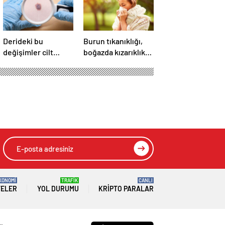
Derideki bu
Burun tıkanıklığı,
değişimler cilt
boğazda kızarıklık
kanseri sinyali
ve ağrı şikayetleri
olabilir! Cilt
göz ardı
kanserinden
edilmemeli! Burun
korunmanın yolları
tıkanıklığının
e Geçirildi
nedenleri… Tat ve
koku kaybı neden
olur?
HIZLI YORUM YAP
GÖNDER