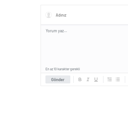
kanserinden korunmanın yolları
ardı ed
tıkanık
koku ka
En az 10 karakter gerekli
Gönder