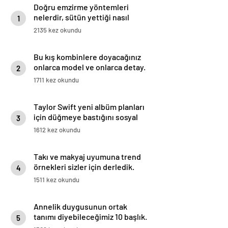
Doğru emzirme yöntemleri
nelerdir, sütün yettiği nasıl
1
anlaşılır?
2135 kez okundu
Bu kış kombinlere doyacağınız
onlarca model ve onlarca detay.
2
1711 kez okundu
Taylor Swift yeni albüm planları
için düğmeye bastığını sosyal
3
medyadan duyurdu!
1612 kez okundu
Takı ve makyaj uyumuna trend
örnekleri sizler için derledik.
4
1511 kez okundu
Annelik duygusunun ortak
tanımı diyebileceğimiz 10 başlık.
5