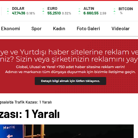
DOLAR
EURO
ALTIN
BITCOIN
47,7436
55,2510
6.660,55
%
0.18%
0.32%
2,59
Ekonomi
Spor
Kadın
Foto Galeri
Videolar
İpsala’da Trafik Kazası: 1 Yaralı
ası: 1 Yaralı