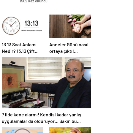
1502 kez okundu
13.13 Saat Anlamı
Anneler Günü nasıl
Nedir? 13.13 Çift
ortaya çıktı!
Saatlerin Anlamı
Anneler Günü
Nasıl Yorumlanır?
tarihçesi! Anneler
Günü ilk kez ne
zaman kutlandı?
7 ilde kene alarmı! Kendisi kadar yanlış
uygulamalar da öldürüyor… Sakın bu
hataları yapmayın