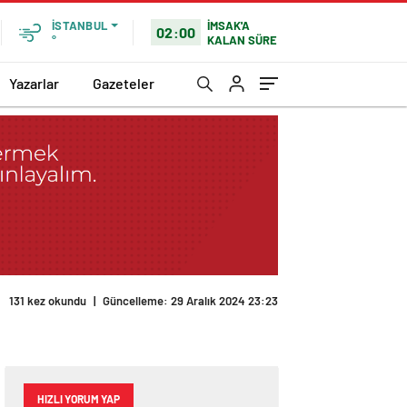
İMSAK'A
İSTANBUL
02:00
KALAN SÜRE
°
Yazarlar
Gazeteler
HIZLI YORUM YAP