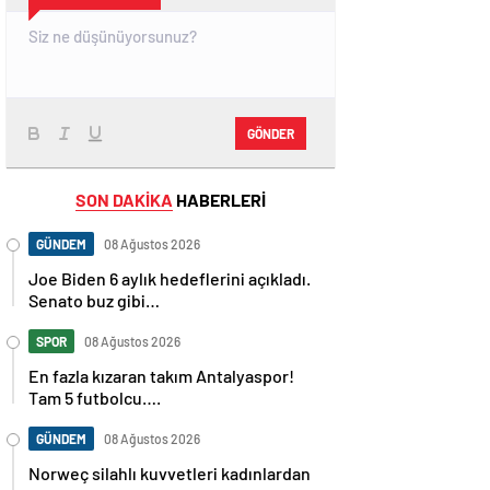
GÖNDER
SON DAKİKA
HABERLERİ
GÜNDEM
08 Ağustos 2026
Joe Biden 6 aylık hedeflerini açıkladı.
Senato buz gibi…
SPOR
08 Ağustos 2026
En fazla kızaran takım Antalyaspor!
Tam 5 futbolcu….
GÜNDEM
08 Ağustos 2026
Norweç silahlı kuvvetleri kadınlardan