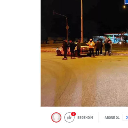
0
BEĞENDİM
ABONE OL