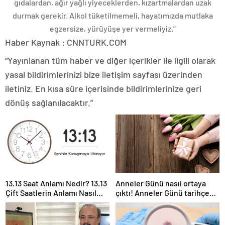
gıdalardan, ağır yağlı yiyeceklerden, kızartmalardan uzak
durmak gerekir. Alkol tüketilmemeli, hayatımızda mutlaka
egzersize, yürüyüşe yer vermeliyiz.”
Haber Kaynak : CNNTURK.COM
“Yayınlanan tüm haber ve diğer içerikler ile ilgili olarak
yasal bildirimlerinizi bize iletişim sayfası üzerinden
iletiniz. En kısa süre içerisinde bildirimlerinize geri
dönüş sağlanılacaktır.”
13.13 Saat Anlamı Nedir? 13.13
Anneler Günü nasıl ortaya
Çift Saatlerin Anlamı Nasıl
çıktı! Anneler Günü tarihçesi!
Yorumlanır?
Anneler Günü ilk kez ne
zaman kutlandı?