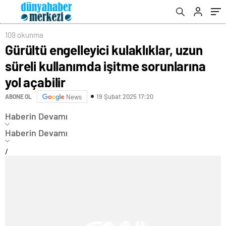
karaciğer dostu beslenin tavsiyesi
109 okunma
Gürültü engelleyici kulaklıklar, uzun
süreli kullanımda işitme sorunlarına
yol açabilir
19 Şubat 2025 17:20
ABONE OL
News
Haberin Devamı
Haberin Devamı
/