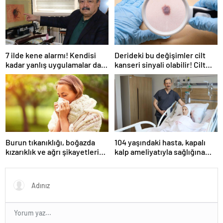
7 ilde kene alarmı! Kendisi
Derideki bu değişimler cilt
kadar yanlış uygulamalar da
kanseri sinyali olabilir! Cilt
öldürüyor… Sakın bu hataları
kanserinden korunmanın
yapmayın
yolları
Burun tıkanıklığı, boğazda
104 yaşındaki hasta, kapalı
kızarıklık ve ağrı şikayetleri
kalp ameliyatıyla sağlığına
göz ardı edilmemeli! Burun
kavuştu
tıkanıklığının nedenleri… Tat
ve koku kaybı neden olur?