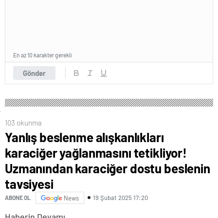
En az 10 karakter gerekli
Gönder
103 okunma
Yanlış beslenme alışkanlıkları
karaciğer yağlanmasını tetikliyor!
Uzmanından karaciğer dostu beslenin
tavsiyesi
19 Şubat 2025 17:20
ABONE OL
News
Haberin Devamı