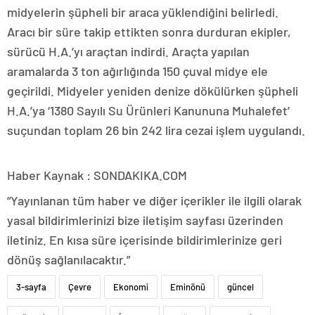
midyelerin şüpheli bir araca yüklendiğini belirledi.
Aracı bir süre takip ettikten sonra durduran ekipler,
sürücü H.A.’yı araçtan indirdi. Araçta yapılan
aramalarda 3 ton ağırlığında 150 çuval midye ele
geçirildi. Midyeler yeniden denize dökülürken şüpheli
H.A.’ya ‘1380 Sayılı Su Ürünleri Kanununa Muhalefet’
suçundan toplam 26 bin 242 lira cezai işlem uygulandı.
Haber Kaynak : SONDAKIKA.COM
“Yayınlanan tüm haber ve diğer içerikler ile ilgili olarak
yasal bildirimlerinizi bize iletişim sayfası üzerinden
iletiniz. En kısa süre içerisinde bildirimlerinize geri
dönüş sağlanılacaktır.”
3-sayfa
Çevre
Ekonomi
Eminönü
güncel