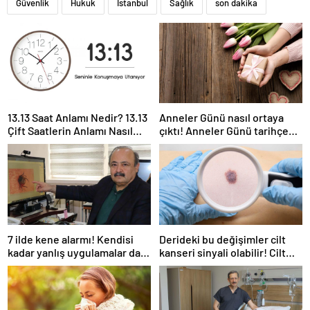
Güvenlik
Hukuk
İstanbul
Sağlık
son dakika
13.13 Saat Anlamı Nedir? 13.13
Anneler Günü nasıl ortaya
Çift Saatlerin Anlamı Nasıl
çıktı! Anneler Günü tarihçesi!
Yorumlanır?
Anneler Günü ilk kez ne
zaman kutlandı?
7 ilde kene alarmı! Kendisi
Derideki bu değişimler cilt
kadar yanlış uygulamalar da
kanseri sinyali olabilir! Cilt
öldürüyor… Sakın bu hataları
kanserinden korunmanın
yapmayın
yolları