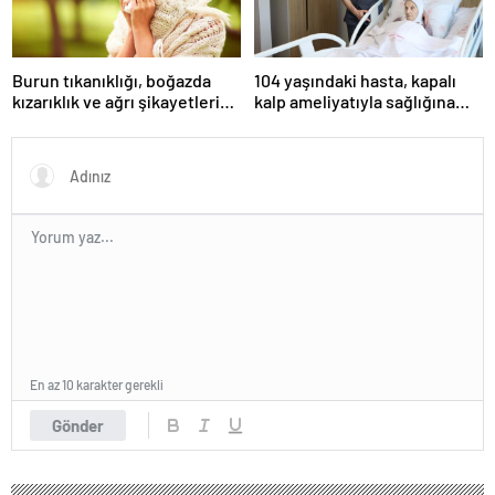
Burun tıkanıklığı, boğazda
104 yaşındaki hasta, kapalı
kızarıklık ve ağrı şikayetleri
kalp ameliyatıyla sağlığına
göz ardı edilmemeli! Burun
kavuştu
tıkanıklığının nedenleri… Tat
ve koku kaybı neden olur?
En az 10 karakter gerekli
Gönder