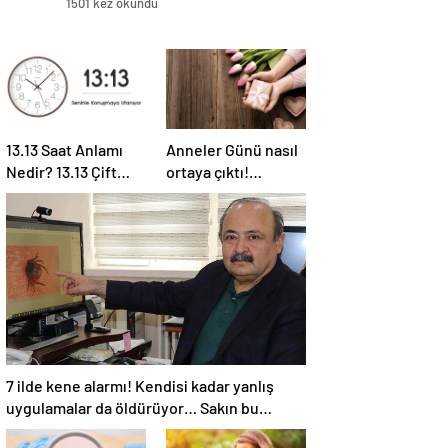
1501 kez okundu
13.13 Saat Anlamı
Anneler Günü nasıl
Nedir? 13.13 Çift
ortaya çıktı!
Saatlerin Anlamı
Anneler Günü
Nasıl Yorumlanır?
tarihçesi! Anneler
Günü ilk kez ne
zaman kutlandı?
7 ilde kene alarmı! Kendisi kadar yanlış
uygulamalar da öldürüyor… Sakın bu
hataları yapmayın