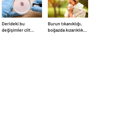
Derideki bu
Burun tıkanıklığı,
değişimler cilt
boğazda kızarıklık
kanseri sinyali
ve ağrı şikayetleri
olabilir! Cilt
göz ardı
kanserinden
edilmemeli! Burun
korunmanın yolları
tıkanıklığının
nedenleri… Tat ve
koku kaybı neden
olur?