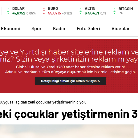
DOLAR
EURO
ALTIN
BITCOIN
47,6752
55,0715
6.504,71
%
0.05%
-0.12%
0,19
Ekonomi
Spor
Kadın
Foto Galeri
Videolar
Duygusal açıdan zeki çocuklar yetiştirmenin 3 yolu
ki çocuklar yetiştirmenin 3