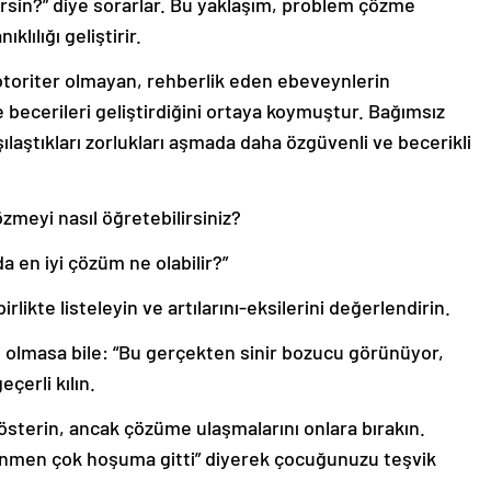
lirsin?” diye sorarlar. Bu yaklaşım, problem çözme
lılığı geliştirir.
 otoriter olmayan, rehberlik eden ebeveynlerin
becerileri geliştirdiğini ortaya koymuştur. Bağımsız
laştıkları zorlukları aşmada daha özgüvenli ve becerikli
eyi nasıl öğretebilirsiniz?
a en iyi çözüm ne olabilir?”
irlikte listeleyin ve artılarını-eksilerini değerlendirin.
m olmasa bile: “Bu gerçekten sinir bozucu görünüyor,
çerli kılın.
sterin, ancak çözüme ulaşmalarını onlara bırakın.
ünmen çok hoşuma gitti” diyerek çocuğunuzu teşvik