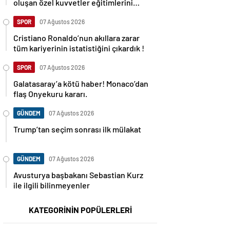
oluşan özel kuvvetler eğitimlerini
başlattı.
SPOR
07 Ağustos 2026
Cristiano Ronaldo’nun akıllara zarar
tüm kariyerinin istatistiğini çıkardık !
SPOR
07 Ağustos 2026
Galatasaray’a kötü haber! Monaco’dan
flaş Onyekuru kararı.
GÜNDEM
07 Ağustos 2026
Trump’tan seçim sonrası ilk mülakat
GÜNDEM
07 Ağustos 2026
Avusturya başbakanı Sebastian Kurz
ile ilgili bilinmeyenler
KATEGORİNİN POPÜLERLERİ