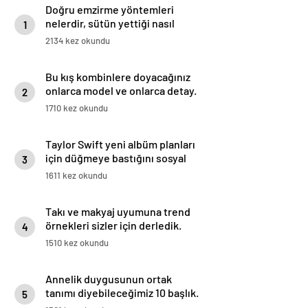
Doğru emzirme yöntemleri
nelerdir, sütün yettiği nasıl
1
anlaşılır?
2134 kez okundu
Bu kış kombinlere doyacağınız
onlarca model ve onlarca detay.
2
1710 kez okundu
Taylor Swift yeni albüm planları
için düğmeye bastığını sosyal
3
medyadan duyurdu!
1611 kez okundu
Takı ve makyaj uyumuna trend
örnekleri sizler için derledik.
4
1510 kez okundu
Annelik duygusunun ortak
tanımı diyebileceğimiz 10 başlık.
5