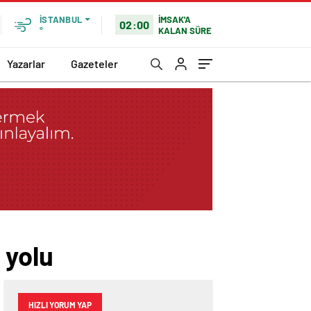
İMSAK'A
İSTANBUL
02:00
KALAN SÜRE
°
Yazarlar
Gazeteler
 yolu
HIZLI YORUM YAP