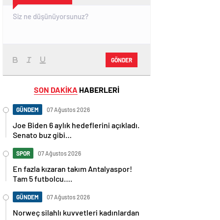
GÖNDER
SON DAKİKA
HABERLERİ
GÜNDEM
07 Ağustos 2026
Joe Biden 6 aylık hedeflerini açıkladı.
Senato buz gibi…
SPOR
07 Ağustos 2026
En fazla kızaran takım Antalyaspor!
Tam 5 futbolcu….
GÜNDEM
07 Ağustos 2026
Norweç silahlı kuvvetleri kadınlardan