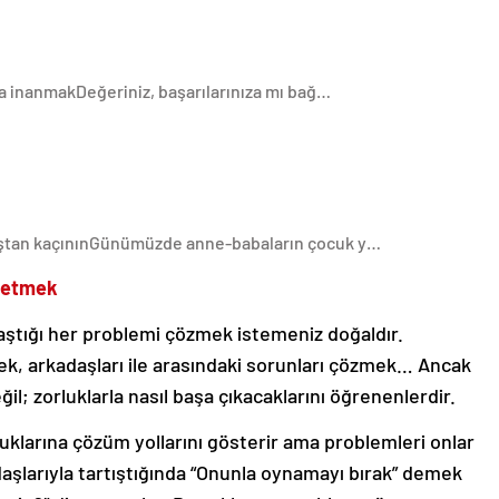
na inanmak
Değeriniz, başarılarınıza mı bağ…
ştan kaçının
Günümüzde anne-babaların çocuk y…
k etmek
ştığı her problemi çözmek istemeniz doğaldır.
ek, arkadaşları ile arasındaki sorunları çözmek… Ancak
il; zorluklarla nasıl başa çıkacaklarını öğrenenlerdir.
klarına çözüm yollarını gösterir ama problemleri onlar
aşlarıyla tartıştığında “Onunla oynamayı bırak” demek