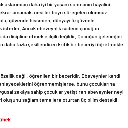
kluklarından daha iyi bir yaşam sunmanın hayalini
 tekrarlamamak, nesiller boyu süregelen olumsuz
 dolu, güvende hisseden, dünyayı özgüvenle
ek isterler. Ancak ebeveynlik sadece çocuğun
 da disipline etmekle ilgili değildir. Çocuğun geleceğini
daha fazla şekillendiren kritik bir beceriyi öğretmekle
r özellik değil, öğrenilen bir beceridir. Ebeveynler kendi
üzenleyeceklerini öğrenmemişlerse, bunu çocuklarına
uygusal zekâya sahip çocuklar yetiştiren ebeveynler neyi
iyi oluşunu sağlam temellere oturtan üç bilim destekli
etmek