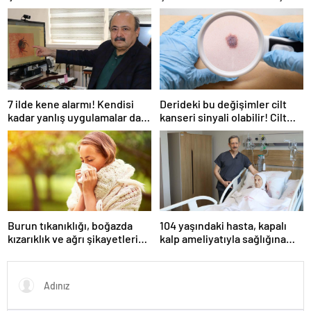
Yorumlanır?
Anneler Günü ilk kez ne
zaman kutlandı?
7 ilde kene alarmı! Kendisi
Derideki bu değişimler cilt
kadar yanlış uygulamalar da
kanseri sinyali olabilir! Cilt
öldürüyor… Sakın bu hataları
kanserinden korunmanın
yapmayın
yolları
Burun tıkanıklığı, boğazda
104 yaşındaki hasta, kapalı
kızarıklık ve ağrı şikayetleri
kalp ameliyatıyla sağlığına
göz ardı edilmemeli! Burun
kavuştu
tıkanıklığının nedenleri… Tat
ve koku kaybı neden olur?