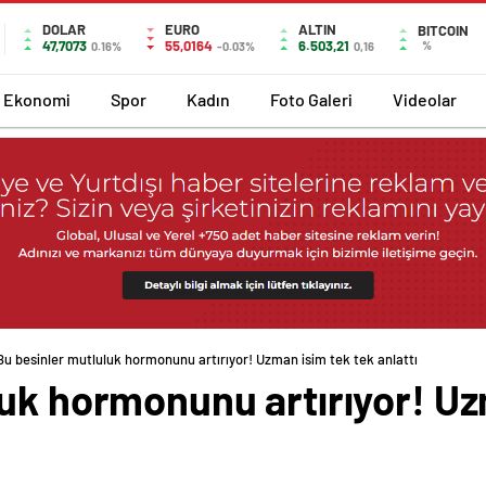
DOLAR
EURO
ALTIN
BITCOIN
47,7073
55,0164
6.503,21
%
0.16%
-0.03%
0,16
Ekonomi
Spor
Kadın
Foto Galeri
Videolar
Bu besinler mutluluk hormonunu artırıyor! Uzman isim tek tek anlattı
uk hormonunu artırıyor! Uz