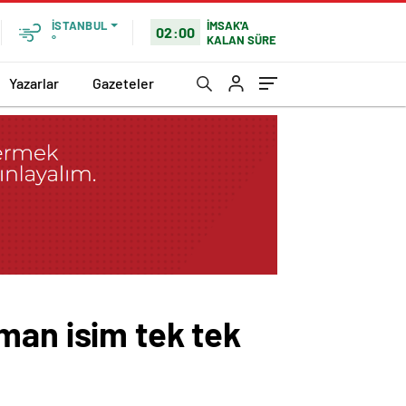
İMSAK'A
İSTANBUL
02:00
KALAN SÜRE
°
Yazarlar
Gazeteler
man isim tek tek