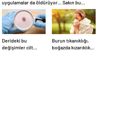
uygulamalar da öldürüyor… Sakın bu
hataları yapmayın
Derideki bu
Burun tıkanıklığı,
değişimler cilt
boğazda kızarıklık
kanseri sinyali
ve ağrı şikayetleri
olabilir! Cilt
göz ardı
kanserinden
edilmemeli! Burun
korunmanın yolları
tıkanıklığının
nedenleri… Tat ve
koku kaybı neden
olur?