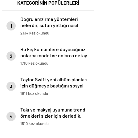
KATEGORİNİN POPÜLERLERİ
Doğru emzirme yöntemleri
nelerdir, sütün yettiği nasıl
1
anlaşılır?
2134 kez okundu
Bu kış kombinlere doyacağınız
onlarca model ve onlarca detay.
2
1710 kez okundu
Taylor Swift yeni albüm planları
için düğmeye bastığını sosyal
3
medyadan duyurdu!
1611 kez okundu
Takı ve makyaj uyumuna trend
örnekleri sizler için derledik.
4
1510 kez okundu