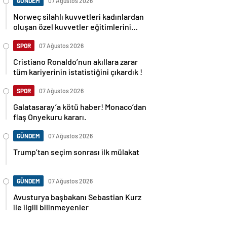
GÜNDEM
07 Ağustos 2026
Norweç silahlı kuvvetleri kadınlardan
oluşan özel kuvvetler eğitimlerini
başlattı.
SPOR
07 Ağustos 2026
Cristiano Ronaldo’nun akıllara zarar
tüm kariyerinin istatistiğini çıkardık !
SPOR
07 Ağustos 2026
Galatasaray’a kötü haber! Monaco’dan
flaş Onyekuru kararı.
GÜNDEM
07 Ağustos 2026
Trump’tan seçim sonrası ilk mülakat
GÜNDEM
07 Ağustos 2026
Avusturya başbakanı Sebastian Kurz
ile ilgili bilinmeyenler