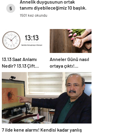
Annelik duygusunun ortak
tanımı diyebileceğimiz 10 başlık.
5
1501 kez okundu
13.13 Saat Anlamı
Anneler Günü nasıl
Nedir? 13.13 Çift
ortaya çıktı!
Saatlerin Anlamı
Anneler Günü
Nasıl Yorumlanır?
tarihçesi! Anneler
Günü ilk kez ne
zaman kutlandı?
7 ilde kene alarmı! Kendisi kadar yanlış