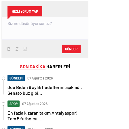
HIZLI YORUM YAP
GÖNDER
SON DAKİKA
HABERLERİ
GÜNDEM
07 Ağustos 2026
Joe Biden 6 aylık hedeflerini açıkladı.
Senato buz gibi…
SPOR
07 Ağustos 2026
En fazla kızaran takım Antalyaspor!
Tam 5 futbolcu….