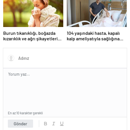
Burun tıkanıklığı, boğazda
104 yaşındaki hasta, kapalı
kızarıklık ve ağrı şikayetleri
kalp ameliyatıyla sağlığına
göz ardı edilmemeli! Burun
kavuştu
tıkanıklığının nedenleri… Tat
ve koku kaybı neden olur?
En az 10 karakter gerekli
Gönder