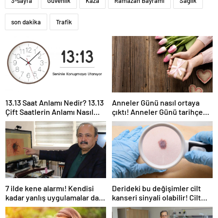
3-sayfa
Güvenlik
Kaza
Ramazan Bayramı
Sağlık
son dakika
Trafik
13.13 Saat Anlamı Nedir? 13.13
Anneler Günü nasıl ortaya
Çift Saatlerin Anlamı Nasıl
çıktı! Anneler Günü tarihçesi!
Yorumlanır?
Anneler Günü ilk kez ne
zaman kutlandı?
7 ilde kene alarmı! Kendisi
Derideki bu değişimler cilt
kadar yanlış uygulamalar da
kanseri sinyali olabilir! Cilt
öldürüyor… Sakın bu hataları
kanserinden korunmanın
yapmayın
yolları