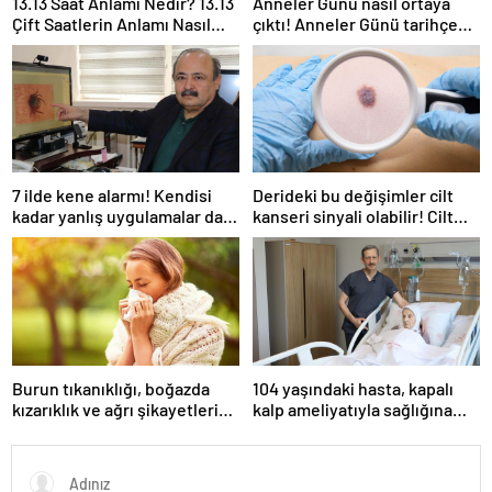
13.13 Saat Anlamı Nedir? 13.13
Anneler Günü nasıl ortaya
Çift Saatlerin Anlamı Nasıl
çıktı! Anneler Günü tarihçesi!
Yorumlanır?
Anneler Günü ilk kez ne
zaman kutlandı?
7 ilde kene alarmı! Kendisi
Derideki bu değişimler cilt
kadar yanlış uygulamalar da
kanseri sinyali olabilir! Cilt
öldürüyor… Sakın bu hataları
kanserinden korunmanın
yapmayın
yolları
Burun tıkanıklığı, boğazda
104 yaşındaki hasta, kapalı
kızarıklık ve ağrı şikayetleri
kalp ameliyatıyla sağlığına
göz ardı edilmemeli! Burun
kavuştu
tıkanıklığının nedenleri… Tat
ve koku kaybı neden olur?