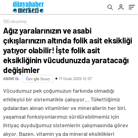
folik asit eksikliğinin vücudunuzda
yaratacağı değişimler
100 okunma
Ağız yaralarınızın ve asabi
çıkışlarınızın altında folik asit eksikliği
yatıyor olabilir! İşte folik asit
eksikliğinin vücudunuzda yaratacağı
değişimler
17 Ocak 2025 12:07
ABONE OL
News
Vücudumuz pek çoğumuzun farkında olmadığı
etkileyici bir sistematikle çalışıyor… Tükettiğimiz
gıdalardan alınan vitaminler ve minerallerin her biri,
yaşamsal fonksiyonlarımızı sürdürebilmemiz için
ihtiyaç duyduğumuz sistemlerin çalışmasında görev
alıyor. Bazen, vitamin ya da mineral eksiklikleri