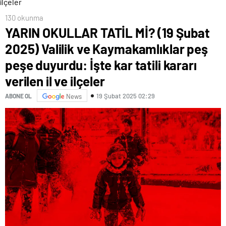
130 okunma
YARIN OKULLAR TATİL Mİ? (19 Şubat
2025) Valilik ve Kaymakamlıklar peş
peşe duyurdu: İşte kar tatili kararı
verilen il ve ilçeler
19 Şubat 2025 02:29
ABONE OL
News