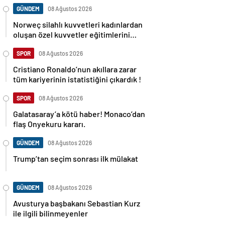
GÜNDEM
08 Ağustos 2026
Norweç silahlı kuvvetleri kadınlardan
oluşan özel kuvvetler eğitimlerini
başlattı.
SPOR
08 Ağustos 2026
Cristiano Ronaldo’nun akıllara zarar
tüm kariyerinin istatistiğini çıkardık !
SPOR
08 Ağustos 2026
Galatasaray’a kötü haber! Monaco’dan
flaş Onyekuru kararı.
GÜNDEM
08 Ağustos 2026
Trump’tan seçim sonrası ilk mülakat
GÜNDEM
08 Ağustos 2026
Avusturya başbakanı Sebastian Kurz
ile ilgili bilinmeyenler