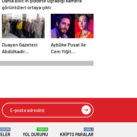
Danla Bilic’in şiddete uğradığı kamera
görüntüleri ortaya çıktı
Duayen Gazeteci
Aybüke Pusat ile
Abdülkadir
Cem Yiğit
Ekmekçioğlu
Üzümoğlu’nun
Emet’te Toprağa
takipçi sayısı arttı
Verildi
KONOMİ
TRAFİK
CANLI
TELER
YOL DURUMU
KRIPTO PARALAR