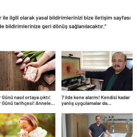
le ilgili olarak yasal bildirimlerinizi bize iletişim sayfası
de bildirimlerinize geri dönüş sağlanılacaktır.”
 Günü nasıl ortaya çıktı!
7 ilde kene alarmı! Kendisi kadar
 Günü tarihçesi! Anneler
yanlış uygulamalar da
k kez ne zaman kutlandı?
öldürüyor… Sakın bu hataları
yapmayın