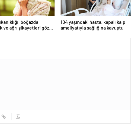
ıkanıklığı, boğazda
104 yaşındaki hasta, kapalı kalp
ık ve ağrı şikayetleri göz
ameliyatıyla sağlığına kavuştu
ilmemeli! Burun
lığının nedenleri… Tat ve
ybı neden olur?