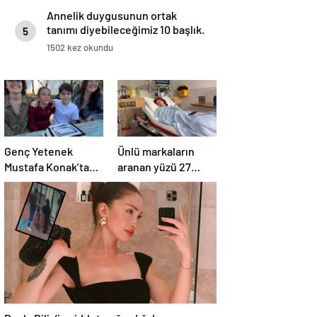
Annelik duygusunun ortak
tanımı diyebileceğimiz 10 başlık.
5
1502 kez okundu
Genç Yetenek
Ünlü markaların
Mustafa Konak’tan
aranan yüzü 27
20. Proje Müjdesi
yaşında hayatını
kaybetti