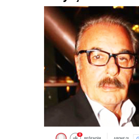
0
BEĞENDİM
ABONE OL