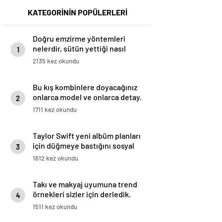
KATEGORİNİN POPÜLERLERİ
Doğru emzirme yöntemleri
nelerdir, sütün yettiği nasıl
1
anlaşılır?
2135 kez okundu
Bu kış kombinlere doyacağınız
onlarca model ve onlarca detay.
2
1711 kez okundu
Taylor Swift yeni albüm planları
için düğmeye bastığını sosyal
3
medyadan duyurdu!
1612 kez okundu
Takı ve makyaj uyumuna trend
örnekleri sizler için derledik.
4
1511 kez okundu