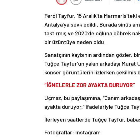
Ferdi Tayfur, 15 Aralık’ta Marmaris’tek
Antalya’ya sevk edildi. Burada sinüs a
taktırmış ve 2020’de oğluna böbrek nakl
bir üzüntüye neden oldu.
Sanatçının kaybının ardından gözler, bir
Tuğçe Tayfur’un yakın arkadaşı Murat 
konser görüntülerini izlerken çekilmiş bi
“İĞNELERLE ZOR AYAKTA DURUYOR”
Uçmaz, bu paylaşımına, “Canım arkadaşı
ayakta duruyor.” ifadeleriyle Tuğçe Tay
İlerleyen saatlerde Tuğçe Tayfur, babas
Fotoğraflar: Instagram