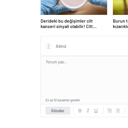
Derideki bu değişimler cilt
Burun t
kanseri sinyali olabilir! Cilt
kızarıkl
kanserinden korunmanın yolları
ardı ed
tıkanık
koku ka
En az 10 karakter gerekli
Gönder