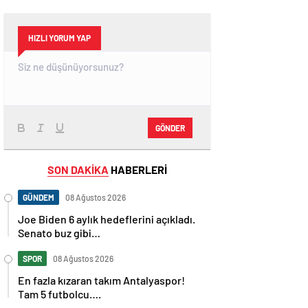
HIZLI YORUM YAP
GÖNDER
SON DAKİKA
HABERLERİ
GÜNDEM
08 Ağustos 2026
Joe Biden 6 aylık hedeflerini açıkladı.
Senato buz gibi…
SPOR
08 Ağustos 2026
En fazla kızaran takım Antalyaspor!
Tam 5 futbolcu….