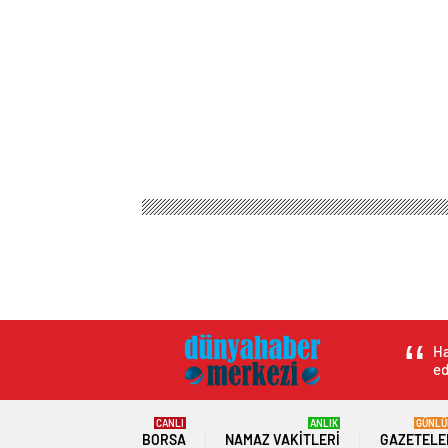
Ha
ed
CANLI
ANLIK
GÜNLÜ
BORSA
NAMAZ VAKITLERI
GAZETELE