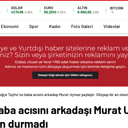
DOLAR
EURO
ALTIN
BITCOIN
47,7436
55,2510
6.660,55
%
0.18%
0.32%
2,59
Ekonomi
Spor
Kadın
Foto Galeri
Videolar
uğçe Tayfur’un baba acısını arkadaşı Murat Uçmaz paylaştı: Gözyaşı bir an olsun
ba acısını arkadaşı Murat 
un durmadı