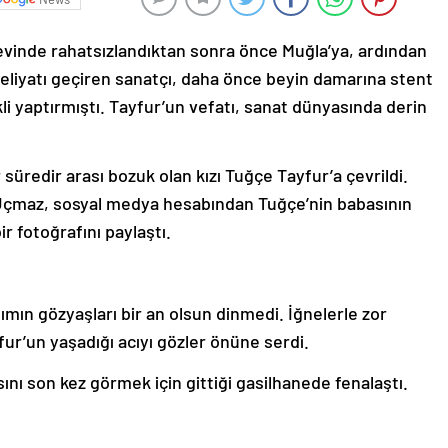
i evinde rahatsızlandıktan sonra önce Muğla’ya, ardından
meliyatı geçiren sanatçı, daha önce beyin damarına stent
i yaptırmıştı. Tayfur’un vefatı, sanat dünyasında derin
 süredir arası bozuk olan kızı Tuğçe Tayfur’a çevrildi.
Uçmaz, sosyal medya hesabından Tuğçe’nin babasının
r fotoğrafını paylaştı.
mın gözyaşları bir an olsun dinmedi. İğnelerle zor
fur’un yaşadığı acıyı gözler önüne serdi.
ını son kez görmek için gittiği gasilhanede fenalaştı.