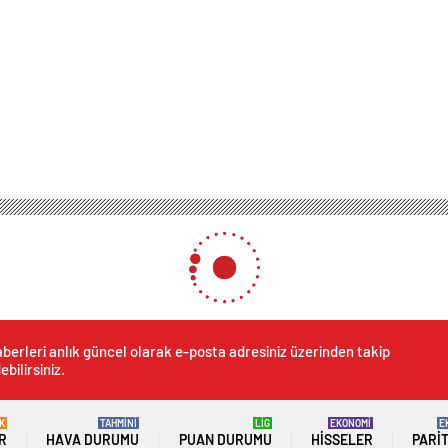
berleri anlık güncel olarak e-posta adresiniz üzerinden takip
ebilirsiniz.
K
TAHMİNİ
LİG
EKONOMİ
E
R
HAVA DURUMU
PUAN DURUMU
HISSELER
PARI