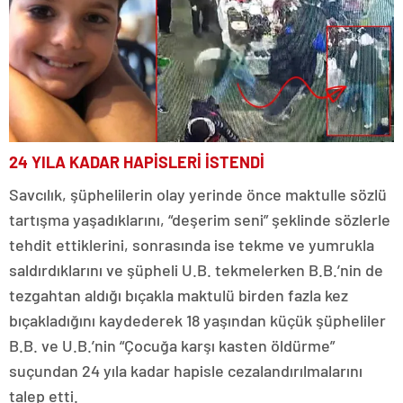
24 YILA KADAR HAPİSLERİ İSTENDİ
Savcılık, şüphelilerin olay yerinde önce maktulle sözlü
tartışma yaşadıklarını, “deşerim seni” şeklinde sözlerle
tehdit ettiklerini, sonrasında ise tekme ve yumrukla
saldırdıklarını ve şüpheli U.B. tekmelerken B.B.’nin de
tezgahtan aldığı bıçakla maktulü birden fazla kez
bıçakladığını kaydederek 18 yaşından küçük şüpheliler
B.B. ve U.B.’nin “Çocuğa karşı kasten öldürme”
suçundan 24 yıla kadar hapisle cezalandırılmalarını
talep etti.