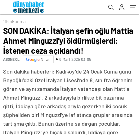
açıklandı!
116 okunma
SON DAKİKA: İtalyan şefin oğlu Mattia
Ahmet Minguzzi’yi öldürmüşlerdi:
İstenen ceza açıklandı!
6 Mart 2025 03:05
ABONE OL
News
Son dakika haberleri: Kadıköy’de 24 Ocak Cuma günü
Beyoğlu’daki Özel İtalyan Lisesi’nde 8. sınıfta öğrenim
gören ve aynı zamanda İtalyan vatandaşı olan Mattia
Ahmet Minguzzi, 2 arkadaşıyla birlikte bit pazarına
gitti. İddiaya göre arkadaşlarıyla gezerken iki çocuk
şüpheliden biri Minguzzi’ye laf atınca gruplar arasında
tartışma çıktı. Bunun üzerine saldırgan çocuklar,
İtalyan Minguzzi’ye bıçakla saldırdı. İddiaya göre