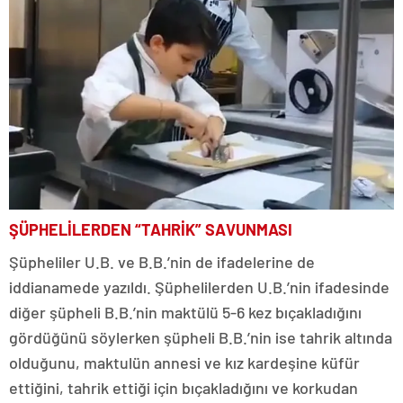
ŞÜPHELİLERDEN “TAHRİK” SAVUNMASI
Şüpheliler U.B. ve B.B.’nin de ifadelerine de
iddianamede yazıldı. Şüphelilerden U.B.’nin ifadesinde
diğer şüpheli B.B.’nin maktülü 5-6 kez bıçakladığını
gördüğünü söylerken şüpheli B.B.’nin ise tahrik altında
olduğunu, maktulün annesi ve kız kardeşine küfür
ettiğini, tahrik ettiği için bıçakladığını ve korkudan