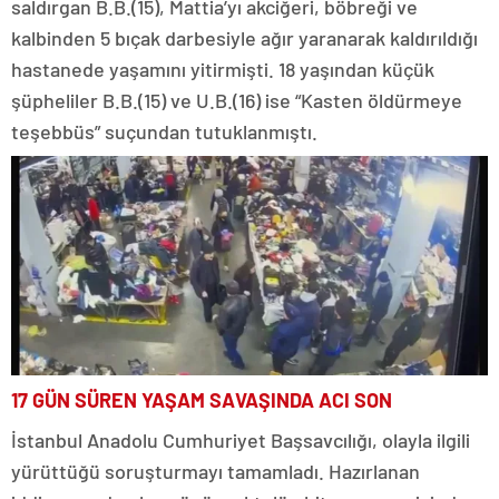
saldırgan B.B.(15), Mattia’yı akciğeri, böbreği ve
kalbinden 5 bıçak darbesiyle ağır yaranarak kaldırıldığı
hastanede yaşamını yitirmişti. 18 yaşından küçük
şüpheliler B.B.(15) ve U.B.(16) ise “Kasten öldürmeye
teşebbüs” suçundan tutuklanmıştı.
17 GÜN SÜREN YAŞAM SAVAŞINDA ACI SON
İstanbul Anadolu Cumhuriyet Başsavcılığı, olayla ilgili
yürüttüğü soruşturmayı tamamladı. Hazırlanan