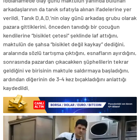
İddianamede olay günü maktulün yanında bulunan
arkadaşlarının da tanık sıfatıyla alınan ifadelerine yer
verildi. Tanık D.A.D.’nin olay günü arkadaş grubu olarak
pazara gittiklerini, önceden tanıdığı bir çocuğun
kendilerine “bisiklet çetesi” şeklinde laf attığını,
maktulün de şahsa “bisiklet değil kaykay” dediğini,
aralarında sözlü tartışma çıktığını, esnafların ayırdığını,
sonrasında pazardan çıkacakken şüphelilerin tekrar
geldiğini ve birisinin maktule saldırmaya başladığını,
ardından diğerinin de 3-4 kez bıçakladığını anlattığı
kaydedildi.