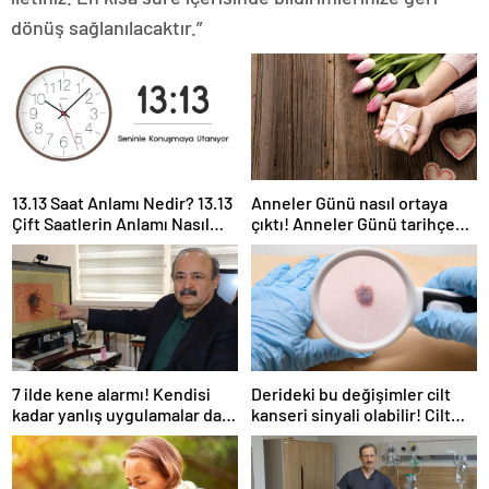
dönüş sağlanılacaktır.”
13.13 Saat Anlamı Nedir? 13.13
Anneler Günü nasıl ortaya
Çift Saatlerin Anlamı Nasıl
çıktı! Anneler Günü tarihçesi!
Yorumlanır?
Anneler Günü ilk kez ne
zaman kutlandı?
7 ilde kene alarmı! Kendisi
Derideki bu değişimler cilt
kadar yanlış uygulamalar da
kanseri sinyali olabilir! Cilt
öldürüyor… Sakın bu hataları
kanserinden korunmanın
yapmayın
yolları