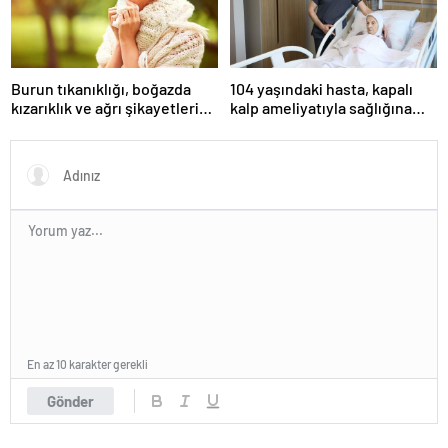
Burun tıkanıklığı, boğazda
104 yaşındaki hasta, kapalı
kızarıklık ve ağrı şikayetleri
kalp ameliyatıyla sağlığına
göz ardı edilmemeli! Burun
kavuştu
tıkanıklığının nedenleri… Tat
ve koku kaybı neden olur?
En az 10 karakter gerekli
Gönder