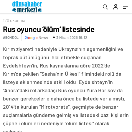
120 okunma
Rus oyuncu ‘ölüm’ listesinde
3 Nisan 2025 16:12
ABONE OL
News
Kırım ziyareti nedeniyle Ukrayna’nın egemenliğini ve
toprak bütünlüğünü ihlal etmekle suçlanan
Eydelshteyn’in, Rus kaynaklarına göre 2022’de
Kırım’da çekilen “Sasha’nın Ülkesi” filmindeki rolü de
listeye eklenmesinde etkili oldu. Eydelshteyn’in
“Anora”daki rol arkadaşı Rus oyuncu Yura Borisov da
benzer gerekçelerle daha önce bu listede yer almıştı.
2014’te kurulan “Mirotvorets”, geçmişte de benzer
suçlamalarla gündeme gelmiş ve listedeki bazı kişilerin
şüpheli ölümleri nedeniyle “ölüm listesi” olarak
anılmıştı.