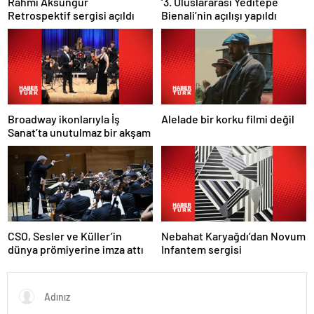
Rahmi Aksungur
‘3. Uluslararası Yeditepe
Retrospektif sergisi açıldı
Bienali’nin açılışı yapıldı
Broadway ikonlarıyla İş
Alelade bir korku filmi değil
Sanat’ta unutulmaz bir akşam
Nebahat Karyağdı’dan Novum
CSO, Sesler ve Küller’in
Infantem sergisi
dünya prömiyerine imza attı